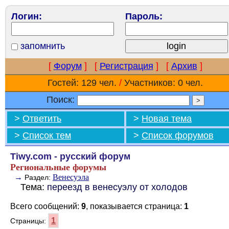
Логин:
Пароль:
запомнить
[
Форум
]
[
Регистрация
]
[
Архив
]
Гостей: 129 чел.
/
Участников: 0 чел.
Поиск:
>
Ответить
>
Новая тема
>
Список тем
>
Список форумов
Tiwy.com - русский форум
Региональные форумы
→
Венесуэла
Раздел:
Тема:
переезд в венесуэлу от холодов
Всего сообщений:
9
, показывается страница:
1
1
Страницы: