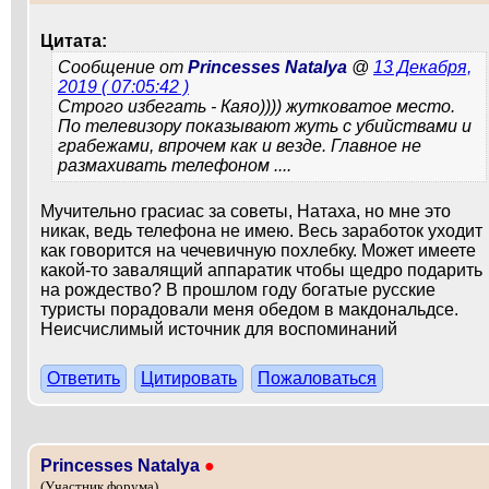
Цитата:
Сообщение от
Princesses Natalya
@
13 Декабря,
2019 ( 07:05:42 )
Строго избегать - Каяо)))) жутковатое место.
По телевизору показывают жуть с убийствами и
грабежами, впрочем как и везде. Главное не
размахивать телефоном ....
Мучительно грасиас за советы, Натаха, но мне это
никак, ведь телефона не имею. Весь заработок уходит
как говорится на чечевичную похлебку. Может имеете
какой-то завалящий аппаратик чтобы щедро подарить
на рождество? В прошлом году богатые русские
туристы порадовали меня обедом в макдональдсе.
Неисчислимый источник для воспоминаний
Ответить
Цитировать
Пожаловаться
Princesses Natalya
●
(Участник форума)