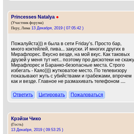
Princesses Natalya
●
(Участник форума)
13 Декабря, 2019 ( 07:05:42 )
Перу, Лима
Пожалуйста))) я была в сети Friday’s. Просто бар,
много коктейлей, пива... закуски. И многих других в
Мирафлорес. Вкусно везде, на мой вкус. Как таковых
друзей у меня тут нет... поэтому про дискотеки не скажу
Мирафлорес и Баранко-безопасные места. Строго
избегать - Каяо)))) жутковатое место. По телевизору
показывают жуть с убийствами и грабежами, впрочем
как и везде. Главное не размахивать телефоном ....
Ответить
Цитировать
Пожаловаться
Крэйзи Чико
(Гость)
13 Декабря, 2019 ( 09:53:25 )