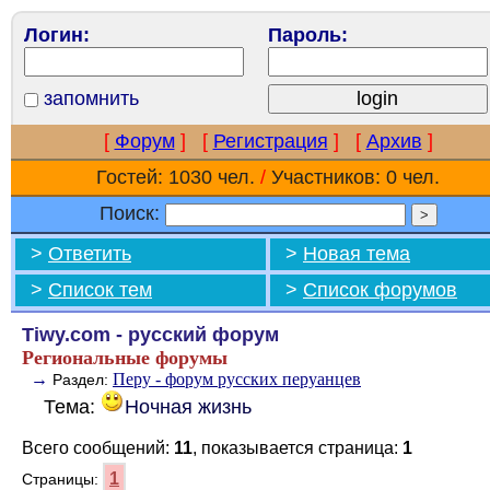
Логин:
Пароль:
запомнить
[
Форум
]
[
Регистрация
]
[
Архив
]
Гостей: 1030 чел.
/
Участников: 0 чел.
Поиск:
>
Ответить
>
Новая тема
>
Список тем
>
Список форумов
Tiwy.com - русский форум
Региональные форумы
→
Перу - форум русских перуанцев
Раздел:
Тема:
Ночная жизнь
Всего сообщений:
11
, показывается страница:
1
1
Страницы: