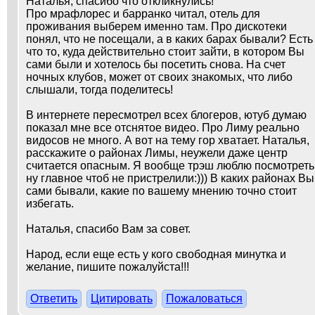
Наталья, спасибо что откликнулись!
Про мрафлорес и барранко читал, отель для
проживания выберем именно там. Про дискотеки
понял, что не посещали, а в каких барах бывали? Есть
что то, куда действительно стоит зайти, в котором Вы
сами были и хотелось бы посетить снова. На счет
ночных клубов, может от своих знакомых, что либо
слышали, тогда поделитесь!
В интернете пересмотрел всех блогеров, ютуб думаю
показал мне все отснятое видео. Про Лиму реально
видосов не много. А вот на тему гор хватает. Наталья,
расскажите о районах Лимы, неужели даже центр
считается опасным. Я вообще трэш люблю посмотреть
ну главное чтоб не пристрелили:))) В каких районах Вы
сами бывали, какие по вашему мнению точно стоит
избегать.
Наталья, спасибо Вам за совет.
Народ, если еще есть у кого свободная минутка и
желание, пишите пожалуйста!!!
Ответить
Цитировать
Пожаловаться