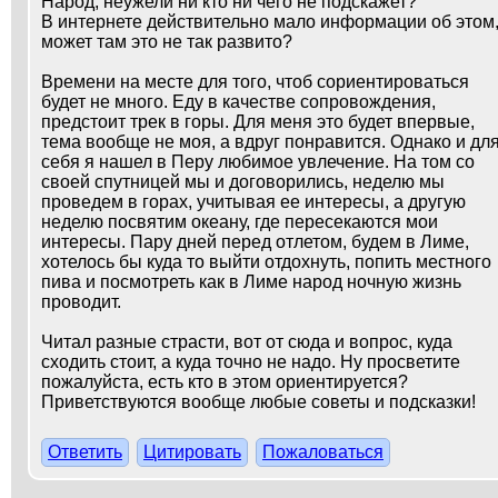
Народ, неужели ни кто ни чего не подскажет?
В интернете действительно мало информации об этом
может там это не так развито?
Времени на месте для того, чтоб сориентироваться
будет не много. Еду в качестве сопровождения,
предстоит трек в горы. Для меня это будет впервые,
тема вообще не моя, а вдруг понравится. Однако и дл
себя я нашел в Перу любимое увлечение. На том со
своей спутницей мы и договорились, неделю мы
проведем в горах, учитывая ее интересы, а другую
неделю посвятим океану, где пересекаются мои
интересы. Пару дней перед отлетом, будем в Лиме,
хотелось бы куда то выйти отдохнуть, попить местного
пива и посмотреть как в Лиме народ ночную жизнь
проводит.
Читал разные страсти, вот от сюда и вопрос, куда
сходить стоит, а куда точно не надо. Ну просветите
пожалуйста, есть кто в этом ориентируется?
Приветствуются вообще любые советы и подсказки!
Ответить
Цитировать
Пожаловаться