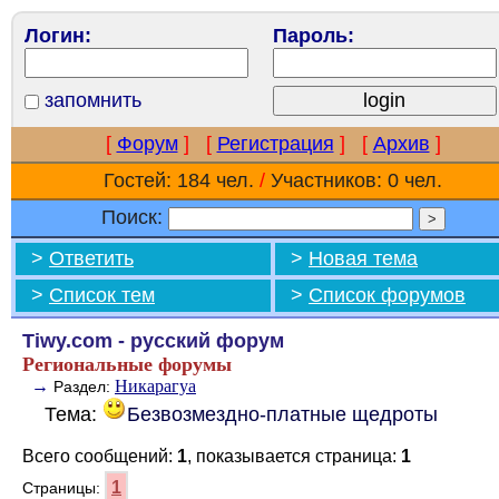
Логин:
Пароль:
запомнить
[
Форум
]
[
Регистрация
]
[
Архив
]
Гостей: 184 чел.
/
Участников: 0 чел.
Поиск:
>
Ответить
>
Новая тема
>
Список тем
>
Список форумов
Tiwy.com - русский форум
Региональные форумы
→
Никарагуа
Раздел:
Тема:
Безвозмездно-платные щедроты
Всего сообщений:
1
, показывается страница:
1
1
Страницы: