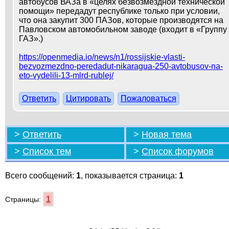
автобусов ВАЗа в «целях безвозмездной технической
помощи» передадут республике только при условии,
что она закупит 300 ПАЗов, которые производятся на
Павловском автомобильном заводе (входит в «Группу
ГАЗ».)
https://openmedia.io/news/n1/rossijskie-vlasti-
bezvozmezdno-peredadut-nikaragua-250-avtobusov-na-
eto-vydelili-13-mlrd-rublej/
Ответить
Цитировать
Пожаловаться
>
Ответить
>
Новая тема
>
Список тем
>
Список форумов
Всего сообщений:
1
, показывается страница:
1
1
Страницы: