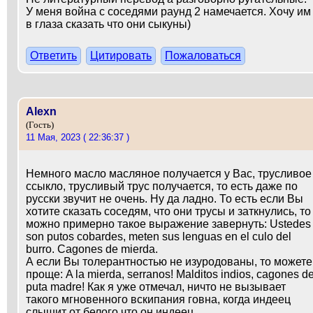
У меня война с соседями раунд 2 намечается. Хочу им
в глаза сказать что они сыкуны)
Ответить
Цитировать
Пожаловаться
Alexn
(Гость)
11 Мая, 2023 ( 22:36:37 )
Немного масло масляное получается у Вас, трусливое
ссыкло, трусливый трус получается, то есть даже по
русски звучит не очень. Ну да ладно. То есть если Вы
хотите сказать соседям, что они трусы и заткнулись, то
можно примерно такое выражение завернуть: Ustedes
son putos cobardes, meten sus lenguas en el culo del
burro. Cagones de mierda.
А если Вы толерантностью не изуродованы, то можете
проще: A la mierda, serranos! Malditos indios, cagones d
puta madre! Как я уже отмечал, ничто не вызывает
такого мгновенного вскипания говна, когда индеец
слышит от белого что он индеец.