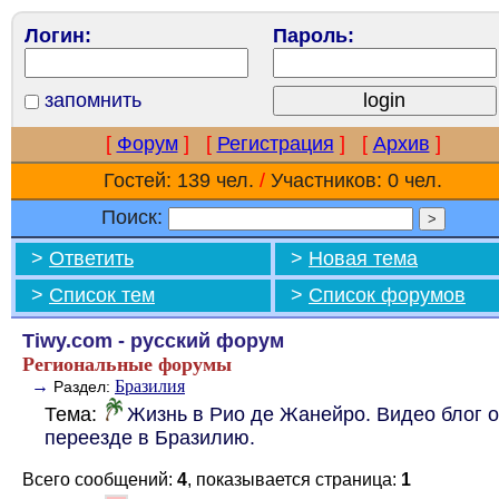
Логин:
Пароль:
запомнить
[
Форум
]
[
Регистрация
]
[
Архив
]
Гостей: 139 чел.
/
Участников: 0 чел.
Поиск:
>
Ответить
>
Новая тема
>
Список тем
>
Список форумов
Tiwy.com - русский форум
Региональные форумы
→
Бразилия
Раздел:
Тема:
Жизнь в Рио де Жанейро. Видео блог о
переезде в Бразилию.
Всего сообщений:
4
, показывается страница:
1