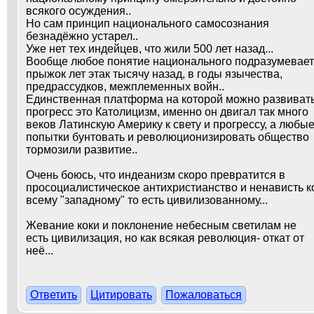
всякого осуждения..
Но сам принцип национального самосознания
безнадёжно устарел..
Уже нет тех индейцев, что жили 500 лет назад...
Вообще любое понятие национального подразумевает
прыжок лет этак тысячу назад, в годы язычества,
предрассудков, межплеменных войн..
Единственная платформа на которой можно развиват
прогресс это Католицизм, именно он двигал так много
веков Латинскую Америку к свету и прогрессу, а любы
попытки бунтовать и революционизировать общество
тормозили развитие..
Очень боюсь, что индеанизм скоро превратится в
просоциалистическое антихристианство и ненависть к
всему "западному" то есть цивилизованному...
Жевание коки и поклонение небесным светилам не
есть цивилизация, но как всякая революция- откат от
неё...
Ответить
Цитировать
Пожаловаться