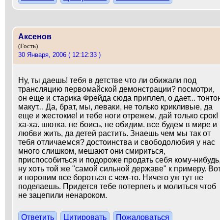
Аксенов
(Гость)
30 Января, 2006 ( 12:12:33 )
Ну, ты даешь! тебя в детстве что ли обижали под
трансляцию первомайской демонстрации? посмотри,
он еще и старика Фрейда сюда приплел, о дает... тонто
макут... Да, брат, мы, леваки, не только крикливые, да
еще и жестокие! и тебе ноги отрежем, дай только срок!
ха-ха. шютка. не боись, не обидим. все будем в мире и
любви жить, да детей растить. Знаешь чем мы так от
тебя отличаемся? достоинства и свободолюбия у нас
много слишком, мешают они смириться,
приспособиться и подороже продать себя кому-нибудь
ну хоть той же "самой сильной державе" к примеру. Во
и норовим все бороться с чем-то. Ничего уж тут не
поделаешь. Придется тебе потерпеть и молиться чтоб
не зацепили ненароком.
Ответить
Цитировать
Пожаловаться