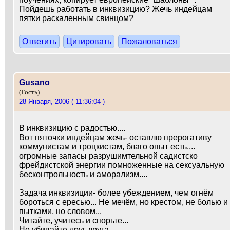
Пойдешь работать в инквизицию? Жечь индейцам
пятки раскаленным свинцом?
Ответить
Цитировать
Пожаловаться
Gusano
(Гость)
28 Января, 2006 ( 11:36:04 )
В инквизицию с радостью....
Вот пяточки индейцам жечь- оставлю прерогативу
коммунистам и троцкистам, благо опыт есть....
огромные запасы разрушимтельной садистско
фрейдистской энергии помноженные на сексуальную
бесконтрольность и аморализм....
Задача инквизиции- более убеждением, чем огнём
бороться с ересью... Не мечём, но крестом, не болью и
пытками, но словом...
Читайте, учитесь и спорьте...
Не убивайте друг друга...