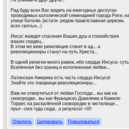
Рад буду всех Вас видеть на ежегодных диспутах
проводимых католической семинарией города Риги, н
улице Католю..(кстати- рядом правлславная церковь
всех святых...)
Иисус жаждет спасения Ваших душ и спокойствия
ваших сердец...
В этом же веке революция сгинет в ад... а
революционеры станут на путь Христа...
В одной религии много рамок, ибо сердце Иисуса- суть
Вселенная без границ и исполненная любви...
Латинская Америка есть часть сердца Иисуса!
Знайте это товарищи революционеры...
Вам не отвертеться от любви Господа... вы как на
сковородке.. вы как Франциско Дакилема и Камило
Торрес на раскалённой сковородке в чистилище...
прыг- скок туда сюда.. а результат =0!!
Ответить
Цитировать
Пожаловаться