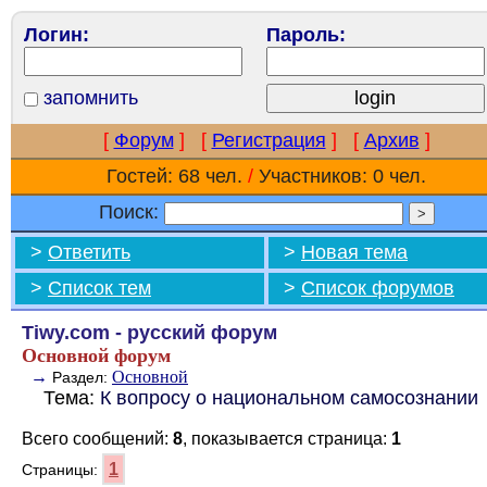
Логин:
Пароль:
запомнить
[
Форум
]
[
Регистрация
]
[
Архив
]
Гостей: 68 чел.
/
Участников: 0 чел.
Поиск:
>
Ответить
>
Новая тема
>
Список тем
>
Список форумов
Tiwy.com - русский форум
Основной форум
→
Основной
Раздел:
Тема:
К вопросу о национальном самосознании
Всего сообщений:
8
, показывается страница:
1
1
Страницы: