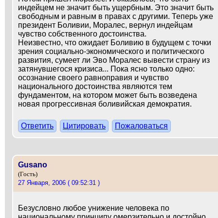
индейцем не значит быть ущербным. Это значит быть
свободным и равным в правах с другими. Теперь уже
президент Боливии, Моралес, вернул индейцам
чувство собственного достоинства.
Неизвестно, что ожидает Боливию в будущем с точки
зрения социально-экономического и политического
развития, сумеет ли Эво Моралес вывести страну из
затянувшегося кризиса... Пока ясно только одно:
осознание своего равноправия и чувство
национального достоинства являются тем
фундаментом, на котором может быть возведена
новая прогрессивная боливийская демократия.
Ответить
Цитировать
Пожаловаться
Gusano
(Гость)
27 Января, 2006 ( 09:52:31 )
Безусловно любое унижение человека по
национальному принципу омерзительно и достойно