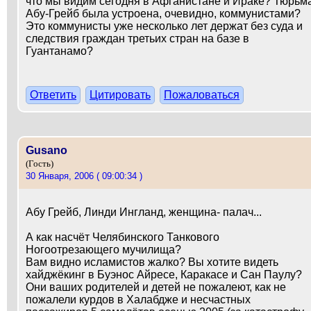
что мы видим сегодня в Афганистане и Ираке? Тюрьм
Абу-Грейб была устроена, очевидно, коммунистами?
Это коммунисты уже несколько лет держат без суда и
следствия граждан третьих стран на базе в
Гуантанамо?
Ответить
Цитировать
Пожаловаться
Gusano
(Гость)
30 Января, 2006 ( 09:00:34 )
Абу Грейб, Линди Ингланд, женщина- палач...
А как насчёт Челябинского Танкового
Ногоотрезающего мучилища?
Вам видно исламистов жалко? Вы хотите видеть
хайджёкинг в Буэнос Айресе, Каракасе и Сан Паулу?
Они ваших родителей и детей не пожалеют, как не
пожалели курдов в Халабдже и несчастных