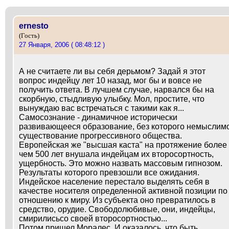
ernesto
(Гость)
27 Января, 2006 ( 08:48:12 )
А не считаете ли вы себя дерьмом? Задай я этот
вопрос индейцу лет 10 назад, мог бы и вовсе не
получить ответа. В лучшем случае, нарвался бы на
скорбную, стыдливую улыбку. Мол, простите, что
вынуждаю вас встречаться с такими как я...
Самосознание - динамичное исторически
развивающееся образование, без которого немыслим
существование прогрессивного общества.
Европейская же "высшая каста" на протяжение более
чем 500 лет внушала индейцам их второсортность,
ущербность. Это можно назвать массовым гипнозом.
Результаты которого превзошли все ожидания.
Индейское население перестало выделять себя в
качестве носителя определенной активной позиции по
отношению к миру. Из субъекта оно превратилось в
средство, орудие. Свободолюбивые, они, индейцы,
смирилисьсо своей второсортностью...
Потом пришел Моралес. И оказалось, что быть