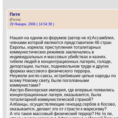
Петя
(Гость)
29 Января, 2006 ( 14:54:38 )
Нашел на одном из форумов (автор не я):Ассамблея,
членами которой являются представители 46 стран
Европы, изрекла: преступления тоталитарных
коммунистических режимов заключались в
индивидуальных и массовых убийствах и казнях,
гибели людей в концентрационных лагерях, голоде,
депортации, пытках, подневольном труде и других
формах массового физического террора.
Неужели англо-саксы, истребившие целые народы по
всему Новому свету, были поголовными
коммунистами?
Австро-Венгерская империя, где впервые появились
концентрационные лагеря, оказывается, была
тоталитарной коммунистической страной?
Албанцы, осуществляющие геноцид сербов в Косово,
оказывается, делают это от страсти к марксизму?
А что такое массовый физический террор? Не то ли,