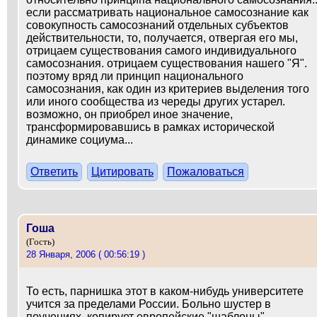
если рассматривать национальное самосознание как
совокупность самосознаний отдельных субъектов
действительности, то, получается, отвергая его мы,
отрицаем существования самого индивидуального
самосознания. отрицаем существования нашего "Я".
поэтому вряд ли принцип национального
самосознания, как один из критериев выделения того
или иного сообщества из череды других устарел.
возможно, он приобрел иное значение,
трансформировавшись в рамках исторической
динамике социума...
Ответить
Цитировать
Пожаловаться
Гоша
(Гость)
28 Января, 2006 ( 00:56:19 )
То есть, парнишка этот в каком-нибудь университете
учится за пределами России. Больно шустер в
поучениях, копирует европейские "шаблоны" .