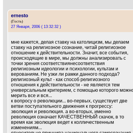
ernesto
(Гость)
27 Января, 2006 ( 13:32:32 )
мне кажется, делая ставку на католицизм, мы делаем
ставку на религиозное сознание, читай религиозное
отношение к действительности. Значит, все события,
происходящие в мире, мы должны анализировать с
точки зрения соответствиянесоответствия
религиозным идеологии и психологии, культам и
верованиям. Не узки ли рамки данного подхода?
религиозный культ - как способ религиозного
отношения к действительности - не является тем
универсальным критерием, с помощью которого можн
мерить все и вся...
к вопросу о революции... во-первых, существует две
ветви поступательного движения к прогрессу:
эволюция и революция. а во-вторых, именно
революция означает КАЧЕСТВЕННЫЙ скачок, в то
время как эволюция ведет к колличественным
изменениям...
относительно принципа национального самосознания..