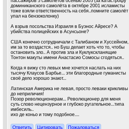
пассажиров 5 самолётов осенью 2005 (за катастрофу
доминиканского самолёта в октябре 2001 исламисты
тоже взяли ответственность на себя..помните самолёт
упал на бензоколонку)
А взрыв посольства Израиля в Буэнос Айресе? А
убийства полицейских в Асунсьоне?
США конечно сотрудничали с Талибаном и Хуссейном,
им за то воздастся.. но Буш делает хоть что то, чтобы
остановить зло.. А против зла и Куклукскланящие
Тонтон макуты имени Анастасио Сомосы сгодяться..
Когда я вижу сто левых мне хочется наслать на них
тысячу Клаусов Барбье... эти благородные гуманисты
своё дело хорошо знают...
Латинская Америка не левая, просто леваки крикливы
до неприличия!
Позор революционерам... Революционер для меня
суть слово нецензурное и глубоко ругательное...типа
имбесиль..
ихо де коньо и тому подобное....
Ответить
Цитировать
Пожаловаться