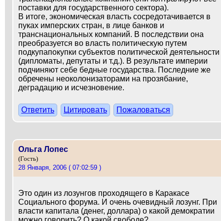
поставки для государственного сектора).
В итоге, экономическая власть сосредотачивается в
пуках имперских стран, в лице банков и
транснациональных компаний. В последствии она
преобразуется во власть политическую путем
подкупапокупки субъектов политической деятельности
(дипломаты, депутаты и т.д.). В результате империи
подчиняют себе бедные государства. Последние же
обречены неоколонизаторами на прозябание,
деградацию и исчезновение.
Ответить
Цитировать
Пожаловаться
Ольга Лопес
(Гость)
28 Января, 2006 ( 07:02:59 )
Это один из лозунгов проходящего в Каракасе
Социального форума. И очень очевидный лозунг. При
власти капитала (денег, доллара) о какой демократии
можно говорить? О какой свободе?