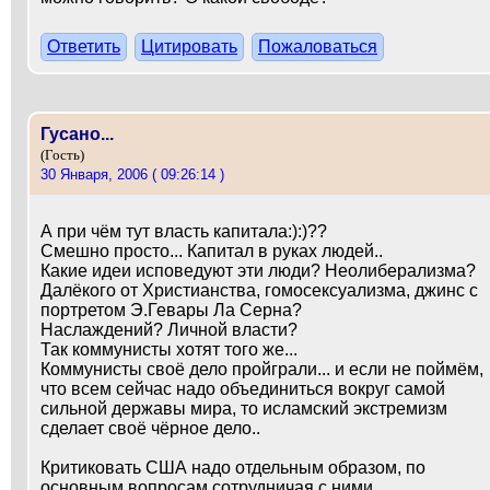
Ответить
Цитировать
Пожаловаться
Гусано...
(Гость)
30 Января, 2006 ( 09:26:14 )
А при чём тут власть капитала:):)??
Смешно просто... Капитал в руках людей..
Какие идеи исповедуют эти люди? Неолиберализма?
Далёкого от Христианства, гомосексуализма, джинс с
портретом Э.Гевары Ла Серна?
Наслаждений? Личной власти?
Так коммунисты хотят того же...
Коммунисты своё дело пройграли... и если не поймём,
что всем сейчас надо объединиться вокруг самой
сильной державы мира, то исламский экстремизм
сделает своё чёрное дело..
Критиковать США надо отдельным образом, по
основным вопросам сотрудничая с ними..