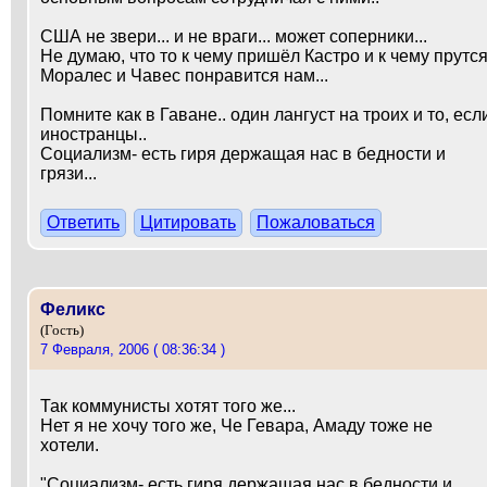
США не звери... и не враги... может соперники...
Не думаю, что то к чему пришёл Кастро и к чему прутс
Моралес и Чавес понравится нам...
Помните как в Гаване.. один лангуст на троих и то, есл
иностранцы..
Социализм- есть гиря держащая нас в бедности и
грязи...
Ответить
Цитировать
Пожаловаться
Феликс
(Гость)
7 Февраля, 2006 ( 08:36:34 )
Так коммунисты хотят того же...
Нет я не хочу того же, Че Гевара, Амаду тоже не
хотели.
"Социализм- есть гиря держащая нас в бедности и