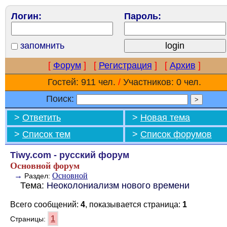
Логин:
Пароль:
запомнить
[
Форум
]
[
Регистрация
]
[
Архив
]
Гостей: 911 чел.
/
Участников: 0 чел.
Поиск:
>
Ответить
>
Новая тема
>
Список тем
>
Список форумов
Tiwy.com - русский форум
Основной форум
→
Основной
Раздел:
Тема:
Неоколониализм нового времени
Всего сообщений:
4
, показывается страница:
1
1
Страницы: