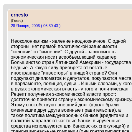
ernesto
(Гость)
28 Января, 2006 ( 06:39:43 )
Неоколониализм - явление неоднозначное. С одной
стороны, нет прямой политической зависимости
"колонии" от "империи". С другой - зависимость
экономическая носит всеобъемлющий характер.
Большинство стран Латинской Амекрики - государства
бедные. А какую силу приобретают богатые
иностранные "инвесторы" в нищей стране? Они
подкупают дипломатов и депутатов, покупаются места
в парламенте, полиция, судьи... Иными словами, у кого
в руках экономическая власть - у того и политическая.
Рецепт получения экономической власти прост:
достаточно привести страну к экономическому кризису.
Этому способствуют внешний долг (в долг брали
сменявшие друг друга военные правительства), а
также политика международных банков (кредитами и
валютой заправляют частные банки; вырученные
средства используются для банковских спекуляций) и
транснациональные компании (они контралируют все