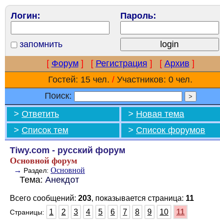
Логин:
Пароль:
запомнить
[
Форум
]
[
Регистрация
]
[
Архив
]
Гостей: 15 чел.
/
Участников: 0 чел.
Поиск:
>
Ответить
>
Новая тема
>
Список тем
>
Список форумов
Tiwy.com - русский форум
Основной форум
→
Основной
Раздел:
Тема:
Анекдот
Всего сообщений:
203
, показывается страница:
11
1
2
3
4
5
6
7
8
9
10
11
Страницы: