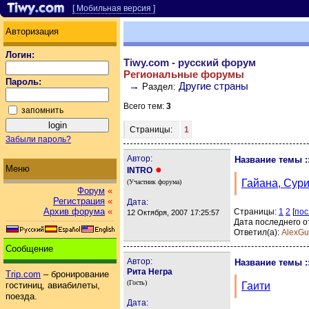
[ Мобильная версия ]
Авторизация
Логин:
Tiwy.com - русский форум
Региональные форумы
Пароль:
→
Другие страны
Раздел:
Всего тем:
3
запомнить
Страницы:
1
Забыли пароль?
Автор:
Название темы :
Меню
●
INTRO
Гайана, Сур
(Участник форума)
Форум
«
Регистрация
«
Дата:
Архив форума
«
Страницы:
1
2
[
пос
12 Октября, 2007
17:25:57
Дата последнего о
Ответил(а):
AlexG
Сообщение
Автор:
Название темы :
Рита Негра
Trip.com
– бронирование
(Гость)
Гаити
гостиниц, авиабилеты,
поезда.
Дата: