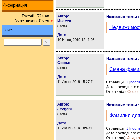
Информация
Гостей: 52 чел.
«
Автор:
Название темы :
Участников: 0 чел.
«
Инесса
(Гость)
Недвижимост
Поиск:
Дата:
10 Июня, 2019
12:11:06
Автор:
Название темы :
Софья
(Гость)
Смена фами
Дата:
11 Июня, 2019
15:27:11
Страницы:
1
[
посл
Дата последнего о
Ответил(а):
Софья
Автор:
Название темы :
Jevgeni
(Гость)
Фамилия для
Дата:
11 Июня, 2019
18:50:11
Страницы:
1
[
посл
Дата последнего о
Ответил(а):
Jevgen