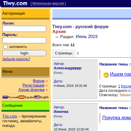
[ Мобильная версия ]
Авторизация
Логин:
Tiwy.com - русский форум
Архив
Пароль:
→
Июнь 2019
Раздел:
Всего тем:
12
запомнить
Страницы:
1
Забыли пароль?
Автор:
Название темы :
Александррррр
Меню
(Гость)
Ищем пар
Форум
«
Дата:
Регистрация
«
4 Июня, 2019
18:31:46
Страницы:
1
[
посл
Архив форума
«
Дата последнего о
Ответил(а):
Tatsia
Сообщение
Автор:
Название темы :
Инночка
Trip.com
– бронирование
(Гость)
Покупка дома
гостиниц, авиабилеты,
Дата:
поезда.
10 Июня, 2019
12:02:44