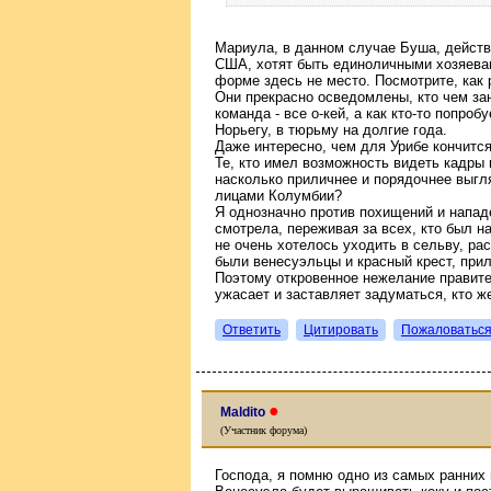
Мариула, в данном случае Буша, действи
США, хотят быть единоличными хозяевам
форме здесь не место. Посмотрите, как
Они прекрасно осведомлены, кто чем за
команда - все о-кей, а как кто-то попроб
Норьегу, в тюрьму на долгие года.
Даже интересно, чем для Урибе кончится
Те, кто имел возможность видеть кадры
насколько приличнее и порядочнее выг
лицами Колумбии?
Я однозначно против похищений и напад
смотрела, переживая за всех, кто был на
не очень хотелось уходить в сельву, ра
были венесуэльцы и красный крест, при
Поэтому откровенное нежелание правит
ужасает и заставляет задуматься, кто ж
Ответить
Цитировать
Пожаловатьс
●
Maldito
(Участник форума)
Господа, я помню одно из самых ранних 