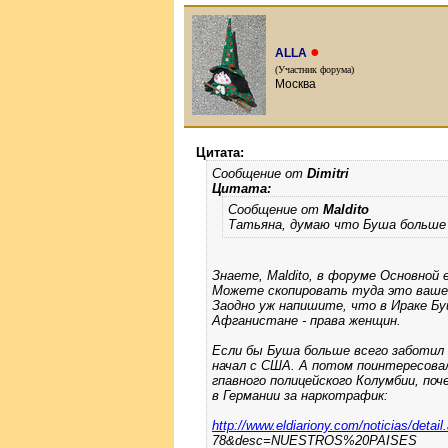
●
ALLA
(Участник форума)
Москва
Цитата:
Сообщение от
Dimitri
Цитата:
Сообщение от
Maldito
Татьяна, думаю что Буша больше
Знаете, Maldito, в форуме Основной
Можете скопировать туда это ваше
Заодно уж напишите, что в Ираке Б
Афганистане - права женщин.
Если бы Буша больше всего заботил
начал с США. А потом поинтересова
гпавного полицейского Колумбии, почем
в Германии за наркотрафик:
http://www.eldiariony.com/noticias/deta
78&desc=NUESTROS%20PAISES