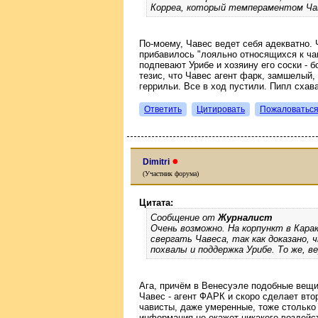
Корреа, который темпераментом Ча
По-моему, Чавес ведет себя адекватно. 
прибавилось "лояльно относящихся к ча
подпевают Урибе и хозяину его соски - б
тезис, что Чавес агент фарк, замшелый, 
геррильи. Все в ход пустили. Пипл схава
Ответить
Цитировать
Пожаловатьс
●
Dimitri
(Участник форума)
Цитата:
Сообщение от
Журналист
Очень возможно. На корпункт в Кара
свергать Чавеса, так как доказано, 
похвалы и поддержка Урибе. То же, ве
Ага, причём в Венесуэле подобные вещи 
Чавес - агент ФАРК и скоро сделает вто
чависты, даже умеренные, тоже столько
информация не окажет никакого воздейст