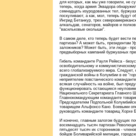
для которых, как мы уже говорили, не с
теперь, когда армия Эквадора обнаружи
семнадцать изуродованных тел, буржуа
поскуливают, а как, мол, теперь будут
Ингрид Бетанкур, трех североамериканс
алкальдав, сенаторов, майоров и полко
"васильковые околыши".
В самом деле, кто теперь будет вести п
партизан? А может быть, президентам Ур
заложников? Может быть, эти люди - про
предвыборных кампаний буржуазных пре
Гибель команданте Рауля Рейеса - безу
освободительному и коммунистическому
всего глобализируемого мира. Следует, о
гражданской войны в Колумбии в ее "гор
неприятелем повстанческого команданте 
всякая случайность на войне, был пред
функционировать остающиеся неуловимы
Национального Секретариата Главного 
Главнокомандующим команданте товари
Председателем Подпольной Колумбийск
товарищем Альфонсо Кано. Боевыми оп
руководить команданте товарищ Хорхе 
И конечно, главным залогом будущих п
восемнадцать тысяч партизан Революци
пятьдесят тысяч их сторонников - член
бойцов Боливарийской милиции, городск