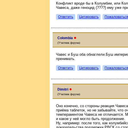
Конфликт вроде бы в Колумбии, или Кол
Чавеса, даже геноцид (????) ему уже пр
Ответить
Цитировать
Пожаловатьс
●
Colombia
(Участник форума)
Чавес и Буш оба обнаглели.Буш империо
пренимать.
Ответить
Цитировать
Пожаловатьс
●
Dimitri
(Участник форума)
Оно конечно, со стороны реакция Чавеса
приёма таблеток, но не забывайте, что о
темпераментом Чавеса не отличается. М
и какое у неё могло быть продолжение.
Ну, например: после того, как колумбий
доказательства поддержки РВСК со стор