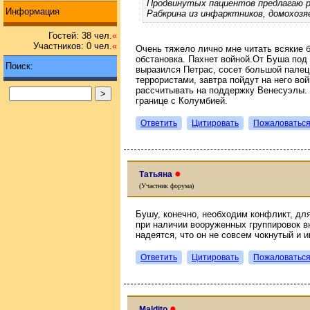
Продвинутых пациентов предлагаю 
Информация
Рабкрина из инфарктников, домохозя
Гостей: 38 чел.
«
Участников: 0 чел.
«
Очень тяжело лично мне читать всякие б
обстановка. Пахнет войной.От Буша под 
Поиск:
выразился Петрас, сосет большой палец
террористами, завтра пойдут на него во
рассчитывать на поддержку Венесуэлы. 
границе с Колумбией.
Ответить
Цитировать
Пожаловатьс
●
Татьяна
(Участник форума)
Бушу, конечно, необходим конфликт, дл
при наличии вооруженных группировок в
надеятся, что он не совсем чокнутый и 
Ответить
Цитировать
Пожаловатьс
●
Maldito