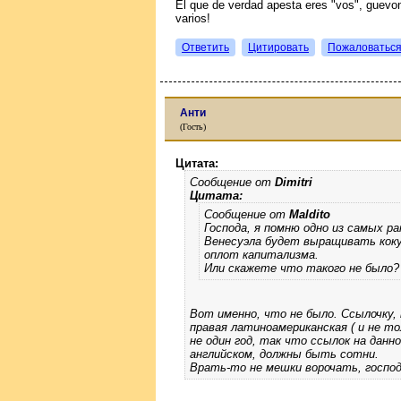
El que de verdad apesta eres "vos", guevon
varios!
Ответить
Цитировать
Пожаловатьс
Анти
(Гость)
Цитата:
Сообщение от
Dimitri
Цитата:
Сообщение от
Maldito
Господа, я помню одно из самых р
Венесуэла будет выращивать кок
оплот капитализма.
Или скажете что такого не было?
Вот именно, что не было. Ссылочку, 
правая латиноамериканская ( и не т
не один год, так что ссылок на данно
английском, должны быть сотни.
Врать-то не мешки ворочать, господ