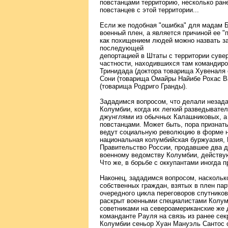
повстанцами территорию, несколько ране
повстанцев с этой территории...
Если же подобная "ошибка" для мадам Б
военный плен, а является причиной ее "
как похищением людей можно назвать з
последующей
депортацией в Штаты с территории суве
частности, находившихся там командиро
Тринидада (доктора товарища Хувеналя
Сони (товарища Омайры Найибе Рохас В
(товарища Родриго Гранды).
Зададимся вопросом, что делали незад
Колумбии, когда их легкий разведывате
джунглями из обычных Калашниковых, а
повстанцами. Может быть, пора признат
ведут социальную революцию в форме н
национальная колумбийская буржуазия, 
Правительство России, продавшее два 
военному ведомству Колумбии, действую
Что же, в борьбе с оккупантами иногда 
Наконец, зададимся вопросом, наскольк
собственных граждан, взятых в плен па
очередного цикла переговоров спутнико
раскрыт военными специалистами Колум
советниками на североамериканские же 
команданте Рауля на связь из ранее се
Колумбии сеньор Хуан Мануэль Сантос 