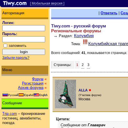
[ Мобильная версия ]
Авторизация
|
Ответить
|
Соз
Логин:
Tiwy.com - русский форум
Региональные форумы
Пароль:
→
Колумбия
Раздел:
Колумбийская траг
Тема:
запомнить
Всего сообщений:
41
, показывается страница:
Забыли пароль?
Страницы:
1
2
3
Меню
Форум
«
Регистрация
«
Архив форума
«
●
ALLA
(Участник форума)
Москва
Сообщение
Trip.com
– бронирование
гостиниц, авиабилеты,
Цитата:
поезда.
Сообщение от
Главврач