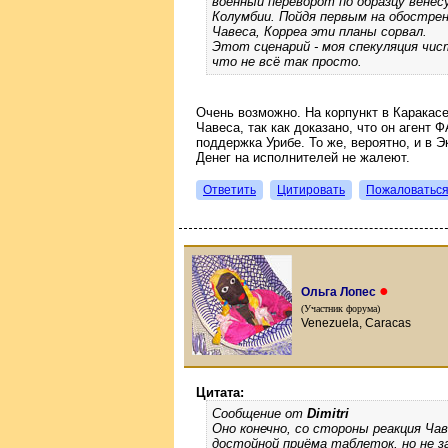
военный переворот по образцу венесу
Колумбии. Пойдя первым на обострен
Чавеса, Корреа эти планы сорвал.
Этот сценарий - моя спекуляция чис
что не всё так просто.
Очень возможно. На корпункт в Каракасе
Чавеса, так как доказано, что он агент 
поддержка Урибе. То же, вероятно, и в 
Денег на исполнителей не жалеют.
Ответить
Цитировать
Пожаловатьс
●
Ольга Лопес
(Участник форума)
Venezuela, Caracas
Цитата:
Сообщение от
Dimitri
Оно конечно, со стороны реакция Ча
достойной приёма таблеток, но не з