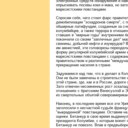
электронных средств обнаружения и нав
опрыскивать посевы коки и мака, но зат
марксистскими повстанцами.
Спросим себя, чего стоил фарс правите
демобилизации "эскадронов смерти", с
обширные латифундии, созданные за сче
колумбийцев, а также террора в отноше
ставших в "мирные годы" внутренними б
покончили со своим "заплечных дел" ма
свинины, добычей нефти и изумрудов? В
им амнистией, эти головорезы переодел
форму регулярной колумбийской армии и
марксистскими повстанцами с содержан
правительством и различными "междун
прекращение насилия в стране.
Задумаемся над тем, что в делает в Ко
Они не были замечены в строительстве 
этой стране, где, как и в России, дорог
Зато отмечен несомненных рост эскалац
отношениях с братскими Венесуэлой и 
из смертельных объятий североамерикан
Наконец, в последнее время все эти Ури
заголосили о несчастной судьбе францу
"выкраденной" повстанцами. Оставим н
оценки. Бетанкур в свое время выдвину
президента Колумбии, с которым воюет 
Бетанкур не повезло. Впав в предвыбор