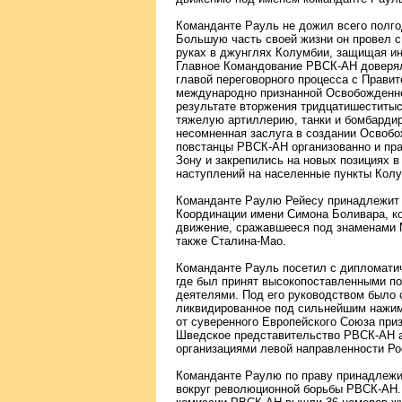
Команданте Рауль не дожил всего полго
Большую часть своей жизни он провел с
руках в джунглях Колумбии, защищая ин
Главное Командование РВСК-АН доверял
главой переговорного процесса с Прави
международно признанной Освобожденно
результате вторжения тридцатишеститы
тяжелую артиллерию, танки и бомбарди
несомненная заслуга в создании Освобож
повстанцы РВСК-АН организованно и пр
Зону и закрепились на новых позициях 
наступлений на населенные пункты Колу
Команданте Раулю Рейесу принадлежит 
Координации имени Симона Боливара, к
движение, сражавшееся под знаменами 
также Сталина-Мао.
Команданте Рауль посетил с дипломати
где был принят высокопоставленными п
деятелями. Под его руководством было
ликвидированное под сильнейшим нажим
от суверенного Европейского Союза при
Шведское представительство РВСК-АН а
организациями левой направленности Ро
Команданте Раулю по праву принадлежи
вокруг революционной борьбы РВСК-АН