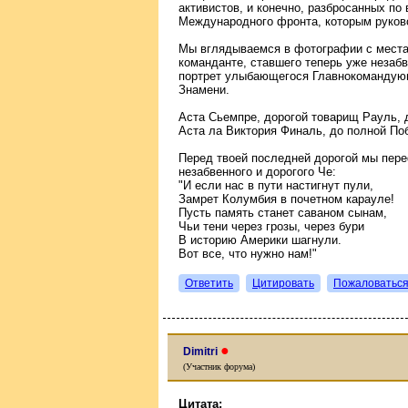
активистов, и конечно, разбросанных по
Международного фронта, которым руков
Мы вглядываемся в фотографии с места 
команданте, ставшего теперь уже незабв
портрет улыбающегося Главнокомандующ
Знамени.
Аста Сьемпре, дорогой товарищ Рауль, 
Аста ла Виктория Финаль, до полной По
Перед твоей последней дорогой мы пере
незабвенного и дорогого Че:
"И если нас в пути настигнут пули,
Замрет Колумбия в почетном карауле!
Пусть память станет саваном сынам,
Чьи тени через грозы, через бури
В историю Америки шагнули.
Вот все, что нужно нам!"
Ответить
Цитировать
Пожаловатьс
●
Dimitri
(Участник форума)
Цитата: