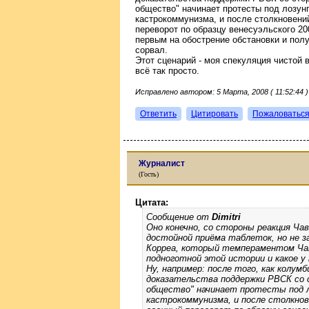
общество" начинает протесты под лозунг
кастрокоммунизма, и после столкновени
переворот по образцу венесуэльского 2
первым на обострение обстановки и пол
сорвал.
Этот сценарий - моя спекуляция чистой 
всё так просто.
Исправлено автором: 5 Марта, 2008 ( 11:52:44 )
Ответить
Цитировать
Пожаловатьс
Журналист
(Гость)
Цитата:
Сообщение от
Dimitri
Оно конечно, со стороны реакция Ча
достойной приёма таблеток, но не з
Корреа, который темпераментом Чав
подноготной этой истории и какое у
Ну, например: после того, как колу
доказательства поддержки РВСК со с
общество" начинает протесты под л
кастрокоммунизма, и после столкно