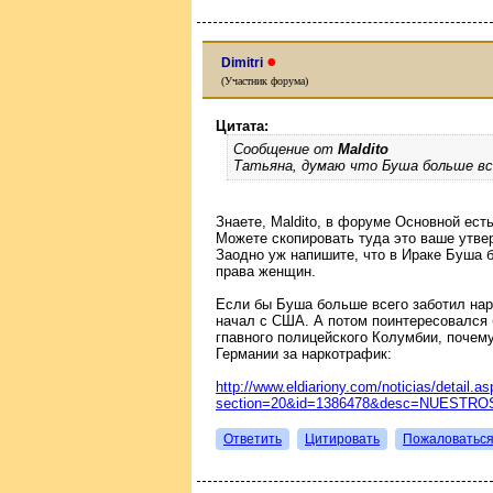
●
Dimitri
(Участник форума)
Цитата:
Сообщение от
Maldito
Татьяна, думаю что Буша больше в
Знаете, Maldito, в форуме Основной ест
Можете скопировать туда это ваше утв
Заодно уж напишите, что в Ираке Буша 
права женщин.
Если бы Буша больше всего заботил нар
начал с США. А потом поинтересовался 
гпавного полицейского Колумбии, почему е
Германии за наркотрафик:
http://www.eldiariony.com/noticias/detail.a
section=20&id=1386478&desc=NUESTR
Ответить
Цитировать
Пожаловатьс