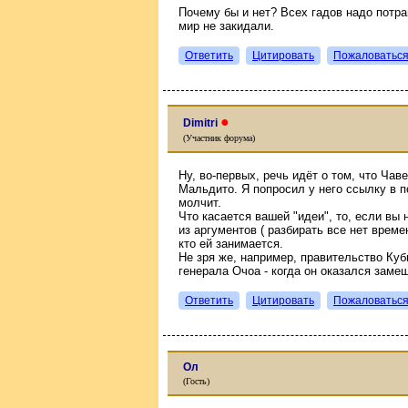
Почему бы и нет? Всех гадов надо потр
мир не закидали.
Ответить
Цитировать
Пожаловатьс
●
Dimitri
(Участник форума)
Ну, во-первых, речь идёт о том, что Чав
Мальдито. Я попросил у него ссылку в п
молчит.
Что касается вашей "идеи", то, если вы 
из аргументов ( разбирать все нет време
кто ей занимается.
Не зря же, например, правительство Ку
генерала Очоа - когда он оказался заме
Ответить
Цитировать
Пожаловатьс
Ол
(Гость)