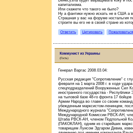
Венесуэла будет выращивать коку и пос
капитализма.
Или скажете что такого не было?
Ну а фантики нужно искать не в США а 
Страшная у вас на форуме ностальгия п
строите вы его не в своей стране из ко
Ответить
Цитировать
Пожаловатьс
Коммунист из Украины
(Гость)
Генерал Варгас 2008.03.04:
Русская редакция "Сопротивление" с глу
февраля на 1 марта 2008 г. в ходе удар
спецподразделений Вооруженных Сил Ко
иностранного государства - Республики
на тыловой базе 48-го фронта 17 бойцо
Армии Народа во главе со своим команд
убежденным марксистом-ленинцем, посл
Международного журнала "Сопротивлени
Международной Комиссии РВСК-АН, член
Штаба РВСК-АН, членом Подпольной Ко
(ПАКОКЛАН), одним из старейших маркс
товарищем Луисом Эдгаром Девиа, изв
движению под именем команданте Рауль