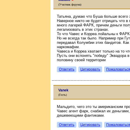
(Участник форума)
Татьяна, думаю что Буша больше всего 
Наверное никто не будет отрицать что в
много лагерей ФАРК, причем деньги пол
легализовать в этих странах.
То что Чавес и Корреа лойальны к ФАРК 
Но не всегда так было. Например при Гу
передавал Колумбии этих бандитов. Как
наркомафии.
Чавеса и Корреа хватает только на то ч
Пусть они вспонять "победу" Эквадора в
половину своей территории
Ответить
Цитировать
Пожаловатьс
Vanek
(Гость)
Мальдито, чего это ты американским п
Чавес агент фарк, снабжал их деньгами,
дешевеющими фантиками.
Ответить
Цитировать
Пожаловатьс