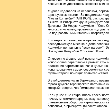
комиссии РВСК-АН вышли 36 номеров жу
бессменным директором которого был к
Журнал издавался на испанском, португ
французском языках. За пределами Кол
"Новая Колумбия" (АННКОЛ), распростр
языках. В Интернете функционируют сай
Движения За Новую Колумбию - "Сеть С
многократно ликвидировались под давле
но под различными именами возрождалис
Команданте Рауль, несмотря на растущ
посредническую миссию в деле освобож
Колумбии по принципу "всех на всех". Э
Президент Колумбии Уго Чавес Фриас.
Откровенно фашистский режим Колумбий
использовал переговоры в рамках этой 
положения партизанских баз с целью на
использованием самых современных сре
"гуманитарной помощи" правительством 
В этой деятельности буржуазного прави
фраза другого героического партизана Л
который говорил, что "империалистам не
Если у нас еще сохранилась способност
почему многомиллиардные закупки воор
с незаконным оборотом наркотических с
основном, в приобретении ракет класса 