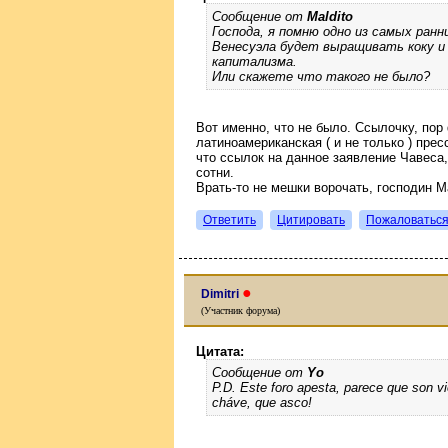
Сообщение от
Maldito
Господа, я помню одно из самых ранн
Венесуэла будет выращивать коку 
капитализма.
Или скажете что такого не было?
Вот именно, что не было. Ссылочку, пор
латиноамериканская ( и не только ) прес
что ссылок на данное заявление Чавеса
сотни.
Врать-то не мешки ворочать, господин Ma
Ответить
Цитировать
Пожаловатьс
●
Dimitri
(Участник форума)
Цитата:
Сообщение от
Yo
P.D. Este foro apesta, parece que son v
cháve, que asco!