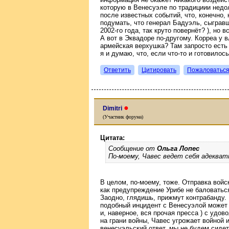
которую в Венесуэле по традициии нед
после известных событий, что, конечно, 
подумать, что генерал Бадуэль, сыграв
2002-го года, так круто повернёт? ), но 
А вот в Эквадоре по-другому. Корреа у 
армейская верхушка? Там запросто есть
я и думаю, что, если что-то и готовилос
Ответить
Цитировать
Пожаловатьс
●
Dimitri
(Участник форума)
Цитата:
Сообщение от
Ольга Лопес
По-моему, Чавес ведет себя адекват
В целом, по-моему, тоже. Отправка войс
как предупреждение Урибе не баловатьс
Заодно, глядишь, прижмут контрабанду. 
подобный инцидент с Венесуэлой может 
и, наверное, вся прочая пресса ) с удов
на грани войны, Чавес угрожает войной и
венесуэльский ответ, мы не будем сидеть