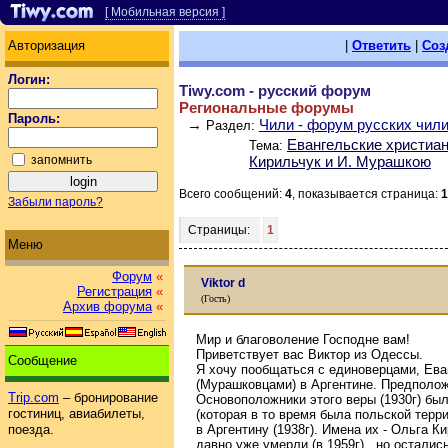
[ Мобильная версия ]
Авторизация
|
Ответить
|
Соз
Логин:
Tiwy.com - русский форум
Региональные форумы
Пароль:
→
Чили - форум русских чил
Раздел:
Евангельские христиа
Тема:
запомнить
Кирильчук и И. Мурашкою
Всего сообщений:
4
, показывается страница:
1
Забыли пароль?
Страницы:
1
Меню
Форум
«
Viktor d
Регистрация
«
(Гость)
Архив форума
«
Мир и благоволение Господне вам!
Приветствует вас Виктор из Одессы.
Сообщение
Я хочу пообщаться с единоверцами, Ев
(Мурашковцами) в Аргентине. Предполо
Trip.com
– бронирование
Основоположники этого веры (1930г) бы
гостиниц, авиабилеты,
(которая в то время была польской терр
в Аргентину (1938г). Имена их - Ольга 
поезда.
давно уже умерли (в 1959г) , но осталис