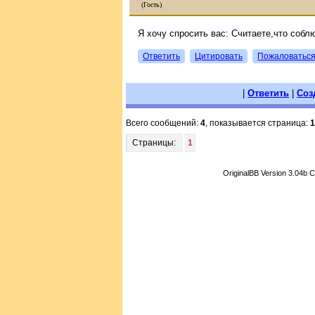
(Гость)
Я хочу спросить вас: Считаете,что собл
Ответить
Цитировать
Пожаловатьс
|
Ответить
|
Соз
Всего сообщений:
4
, показывается страница:
1
Страницы:
1
OriginalBB Version 3.04b 