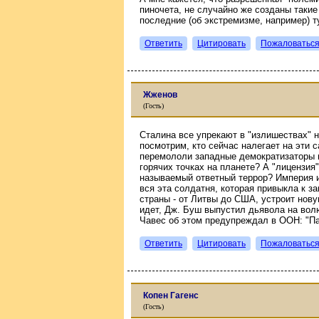
пиночета, не случайно же созданы такие
последние (об экстремизме, например) т
Ответить
Цитировать
Пожаловатьс
Жженов
(Гость)
Сталина все упрекают в "излишествах" н
посмотрим, кто сейчас налегает на эти
перемололи западные демократизаторы в
горячих точках на планете? А "лицензия"
называемый ответный террор? Империя и 
вся эта солдатня, которая привыкла к з
страны - от Литвы до США, устроит нову
идет, Дж. Буш выпустил дьявола на волю
Чавес об этом предупреждал в ООН: "Пах
Ответить
Цитировать
Пожаловатьс
Копен Гагенс
(Гость)