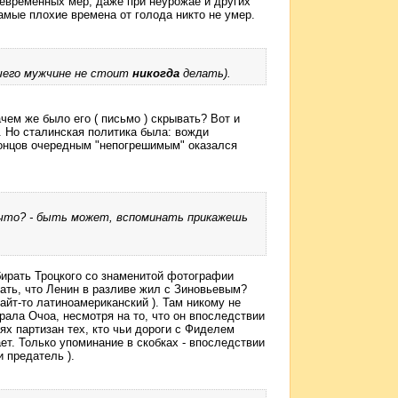
евременных мер, даже при неурожае и других
амые плохие времена от голода никто не умер.
 чего мужчине не стоит
никогда
делать).
чем же было его ( письмо ) скрывать? Вот и
. Но сталинская политика была: вожди
концов очередным "непогрешимым" оказался
 что? - быть может, вспоминать прикажешь
бирать Троцкого со знаменитой фотографии
ать, что Ленин в разливе жил с Зиновьевым?
 сайт-то латиноамериканский ). Там никому не
рала Очоа, несмотря на то, что он впоследствии
х партизан тех, кто чьи дороги с Фиделем
ет. Только упоминание в скобках - впоследствии
 предатель ).