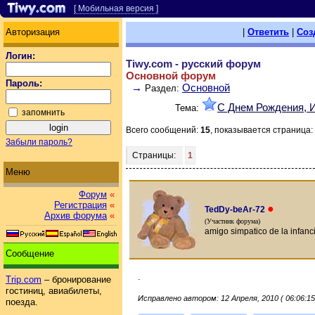
[ Мобильная версия ]
Авторизация
|
Ответить
|
Соз
Логин:
Tiwy.com - русский форум
Основной форум
Пароль:
→
Основной
Раздел:
С Днем Рождения, 
Тема:
запомнить
Всего сообщений:
15
, показывается страница:
Забыли пароль?
Страницы:
1
Меню
Форум
«
Регистрация
«
●
TedDy-beAr-72
Архив форума
«
(Участник форума)
amigo simpatico de la infanc
Сообщение
.
Trip.com
– бронирование
гостиниц, авиабилеты,
Исправлено автором: 12 Апреля, 2010 ( 06:06:15
поезда.