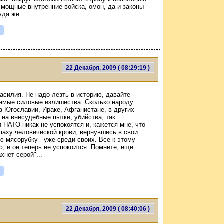
 мощные внутренние войска, омон, да и законы
уда же.
я
22 Декабря, 2009 ( 08:29:19 )
асилия. Не надо лезть в историю, давайте
 самые силовые излишества. Сколько народу
 Югославии, Ираке, Афганистане, в других
 на внесудебные пытки, убийства, так
НАТО никак не успокоятся и, кажется мне, что
апаху человеческой крови, вернувшись в свои
ю мясорубку - уже среди своих. Все к этому
, и он теперь не успокоится. Помните, еще
нет серой"...
я
22 Декабря, 2009 ( 08:40:06 )