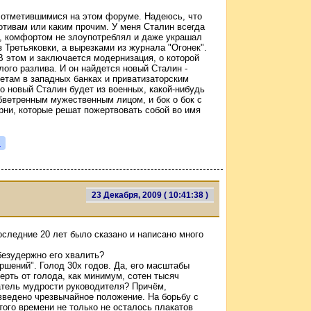
 отметившимися на этом форуме. Надеюсь, что
отивам или каким прочим. У меня Сталин всегда
, комфортом не злоупотреблял и даже украшал
 Третьяковки, а вырезками из журнала "Огонек".
 этом и заключается модернизация, о которой
ого разлива. И он найдется новый Сталин -
етам в западных банках и приватизаторским
о новый Сталин будет из военных, какой-нибудь
бветренным мужественным лицом, и бок о бок с
рни, которые решат пожертвовать собой во имя
я
23 Декабря, 2009 ( 10:41:38 )
оследние 20 лет было сказано и написано много
 безудержно его хвалить?
ршений". Голод 30х годов. Да, его масштабы
рть от голода, как минимум, сотен тысяч
затель мудрости руководителя? Причём,
 введено чрезвычайное положение. На борьбу с
ого времени не только не осталось плакатов