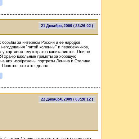
я
21 Декабря, 2009 ( 23:26:02 )
 борьбы за интересы России и её народов.
 негодования "пятой колонны" и перебежчиков,
у картавых плутократов-капиталистов. Они не
! Я храню школьные грамоты за хорошую
о на них изображены портреты Ленина и Сталина.
 Понятно, кто это сделал...
я
22 Декабря, 2009 ( 03:28:12 )
ка" вокруг Сталина готовит страну к появлению