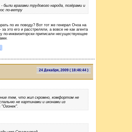
- были врагами трудового народа, позёрами и
нос по-ветру
врать по их поводу? Вот тот же генерал Очоа на
 за это его и расстреляли, а вовсе не как агента
ну по-инквизиторски приписали несуществующее
ами.
я
24 Декабря, 2009 ( 18:46:44 )
ение тем, что жил скромно, комфортом не
спальню не картинами и иконами из
 "Огонек".
аду имя Сталинград.