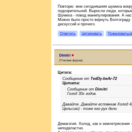
Повторю: мне сегодняшняя шумиха вокр
подозрительной. Выросли люди, которые 
Шумиха - повод манипулирования. А нас
Можно было просто вернуть Волгограду 
дискуссий и прочего.
Ответить
Цитировать
Пожаловатьс
●
Dimitri
(Участник форума)
Цитата:
Сообщение от
TedDy-beAr-72
Цитата:
Сообщение от
Dimitri
Голод 30х годов.
Давайте. Давайте вспомним Холод 42
Цельсию) - тоже его рук дело.
Демагогия. Холод, как и землетрясения - 
неподвластно.