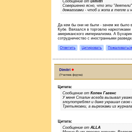
Сообщение от
Dimitri
Совершенно ясно, что эти "деятели" 
демагогами - чтоб и жопа в тепле и 
Да кем бы они не были - зачем же было 
Кубе. Ввязался в торговлю наркотиками -
американского империализма. А Бухари
сотрудничество с иностранными разведк
Ответить
Цитировать
Пожаловатьс
●
Dimitri
(Участник форума)
Цитата:
Сообщение от
Копен Гагенс
У меня Сталин всегда вызывал уваж
злоупотреблял и даже украшал свою 
Третьяковки, а вырезками из журнала
Цитата:
Сообщение от
ALLA
Можно было просто вернуть Волгогр