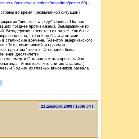
davno.ru/posters/collections/moor/img/poster-60
) -
а страны во время чрезвычайной ситуации?
Сокрытие "письма к съезду" Ленина. Полное
тавших позднее противниками. Вымарывание их
й. Безудержная клевета в их адрес. Как бы не
вершенно ясно, что они не были агентами
 в сталинские времена. "Агентом американского
шал Тито, осмелившийся проводить
нее, при этом "агенте" Югославия была
течении десятилетий.
после смерти Сталина и стали чрезвычайно
опаганды. Я повторю, что считаю Сталина (
ёвым ) одним из главных виновников развала
я
23 Декабря, 2009 ( 15:46:04 )