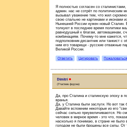
Я полностью согласен со сталинистами,
админ. нас не сотрёт по политическим м
вызывал уважение тем, что жил скромно
свою спальню не картинами и иконами из
Нынешней России нужен новый Сталин. В
толкуют в последнее время политики мал
равнодушный к благам, автомашинам, сч
комбинациям. Почему-то мне кажется, чт
подполковник-десантник или танкист с о
ним его товарищи - русские отважные па
Великой России.
Ответить
Цитировать
Пожаловатьс
●
Dimitri
(Участник форума)
Да, про Сталина и сталинскую эпоху в п
вранья.
Да, у Сталина были заслуги. Но вот так
Давайте вспомним некоторые из его "све
сейчас сильно преувеличиваются. Но сме
человек в мирное время - это что, пока
насколько я понимаю, в стране не было
голодом не были брошены все силы. От т