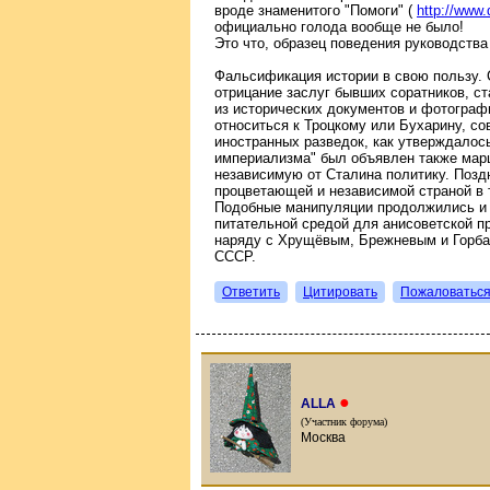
вроде знаменитого "Помоги" (
http://www.
официально голода вообще не было!
Это что, образец поведения руководств
Фальсификация истории в свою пользу. 
отрицание заслуг бывших соратников, с
из исторических документов и фотографи
относиться к Троцкому или Бухарину, со
иностранных разведок, как утверждалось
империализма" был объявлен также мар
независимую от Сталина политику. Позд
процветающей и независимой страной в 
Подобные манипуляции продолжились и 
питательной средой для анисоветской пр
наряду с Хрущёвым, Брежневым и Горбач
СССР.
Ответить
Цитировать
Пожаловатьс
●
ALLA
(Участник форума)
Москва