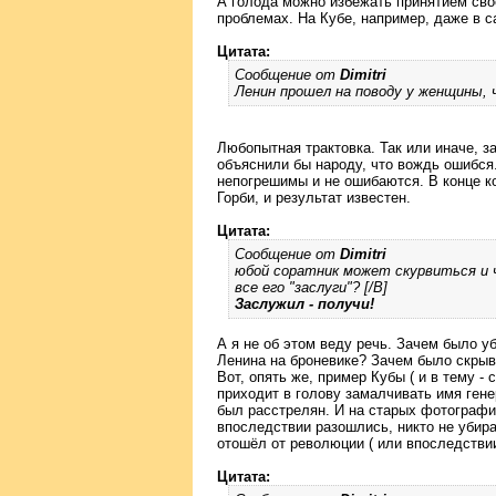
А голода можно избежать принятием сво
проблемах. На Кубе, например, даже в с
Цитата:
Сообщение от
Dimitri
Ленин прошел на поводу у женщины,
Любопытная трактовка. Так или иначе, за
объяснили бы народу, что вождь ошибся
непогрешимы и не ошибаются. В конце 
Горби, и результат известен.
Цитата:
Сообщение от
Dimitri
юбой соратник может скурвиться и
все его "заслуги"? [/B]
Заслужил - получи!
А я не об этом веду речь. Зачем было у
Ленина на броневике? Зачем было скрыв
Вот, опять же, пример Кубы ( и в тему -
приходит в голову замалчивать имя гене
был расстрелян. И на старых фотография
впоследствии разошлись, никто не убира
отошёл от революции ( или впоследствии
Цитата: