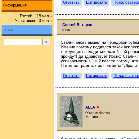
Ответить
Цитировать
Пожаловатьс
Информация
Гостей: 118 чел.
«
Участников: 0 чел.
«
Сергей-Ветеран
Поиск:
(Гость)
Сталин вновь вышел на передовой рубеж
Именно поэтому поднялся такой всплеск
жаждущих насладиться лакейской ролью 
пройдут! да здравствует Иосиф Сталин
успеваемость в 1 и 2 классе потому, чт
Потом на грамотах их портреты "убрали".
Ответить
Цитировать
Пожаловатьс
●
ALLA
(Участник форума)
Москва
А мне кажется, что разрешенная "полеми