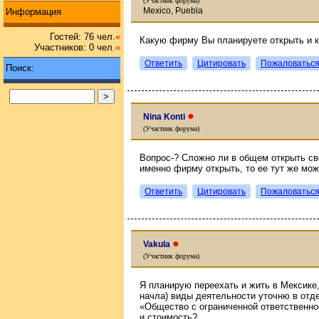
(Участник форума)
Mexico, Puebla
Информация
Гостей: 76 чел.
«
Какую фирму Вы планируете открыть и 
Участников: 0 чел.
«
Ответить
Цитировать
Пожаловатьс
Поиск:
●
Nina Konti
(Участник форума)
Вопрос-? Сложно ли в общем открыть с
именно фирму открыть, то ее тут же мож
Ответить
Цитировать
Пожаловатьс
●
Vakula
(Участник форума)
Я планирую переехать и жить в Мексике
начла) виды деятельности уточню в отд
«Общество с ограниченной ответственно
и стоимость?