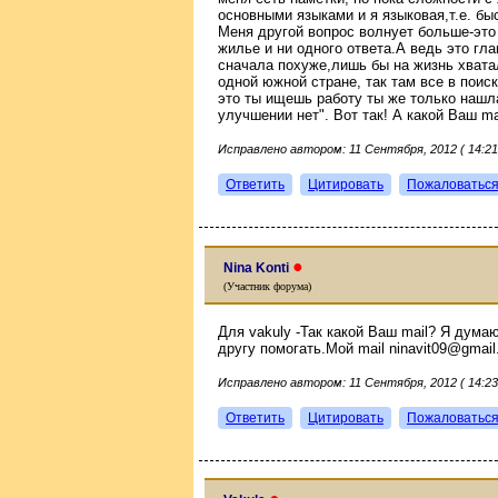
основными языками и я языковая,т.е. быс
Меня другой вопрос волнует больше-это
жилье и ни одного ответа.А ведь это гла
сначала похуже,лишь бы на жизнь хвата
одной южной стране, так там все в поис
это ты ищешь работу ты же только нашла
улучшении нет". Вот так! А какой Ваш m
Исправлено автором: 11 Сентября, 2012 ( 14:21
Ответить
Цитировать
Пожаловатьс
●
Nina Konti
(Участник форума)
Для vakuly -Так какой Ваш mail? Я дума
другу помогать.Мой mail ninavit09@gmai
Исправлено автором: 11 Сентября, 2012 ( 14:23
Ответить
Цитировать
Пожаловатьс