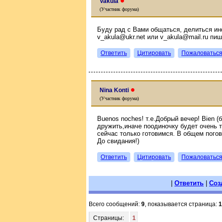
●
Vakula
(Участник форума)
Буду рад с Вами общаться, делиться ин
v_akula@ukr.net или v_akula@mail.ru п
Ответить
Цитировать
Пожаловатьс
●
Nina Konti
(Участник форума)
Buenos noches! т.е.Добрый вечер! Вien (б
дружить,иначе поодиночку будет очень т
сейчас только готовимся. В общем поговор
До свидания!)
Ответить
Цитировать
Пожаловатьс
|
Ответить
|
Соз
Всего сообщений:
9
, показывается страница:
1
Страницы:
1