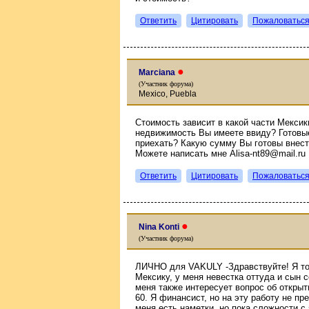
Ответить
Цитировать
Пожаловатьс
●
Marciana
(Участник форума)
Mexico, Puebla
Стоимость зависит в какой части Мексик
недвижимость Вы имеете ввиду? Готовы
приехать? Какую сумму Вы готовы внест
Можете написать мне Alisa-nt89@mail.ru
Ответить
Цитировать
Пожаловатьс
●
Nina Konti
(Участник форума)
ЛИЧНО для VAKULY -Здравствуйте! Я то
Мексику, у меня невестка оттуда и сын с
меня также интересует вопрос об открыт
60. Я финансист, но на эту работу не пр
меня есть наметки, но пока сложности с 