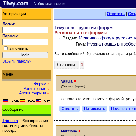
[ Мобильная версия ]
Авторизация
|
Ответить
|
Соз
Логин:
Tiwy.com - русский форум
Региональные форумы
Пароль:
→
Мексика - форум русских 
Раздел:
Нужна помщь в пробре
Тема:
запомнить
Всего сообщений:
9
, показывается страница:
1
Забыли пароль?
Страницы:
1
Меню
●
Vakula
Форум
«
(Участник форума)
Регистрация
«
Архив форума
«
Господа кто мжет помоч с фирмой, услу
Ответить
Цитировать
Пожаловатьс
Сообщение
Trip.com
– бронирование
гостиниц, авиабилеты,
поезда.
●
Marciana