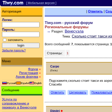
[ Мобильная версия ]
Авторизация
|
Ответить
|
Соз
Логин:
Tiwy.com - русский форум
Региональные форумы
Пароль:
→
Венесуэла
Раздел:
Сколько стоит такси и
Тема:
запомнить
Всего сообщений:
7
, показывается страница:
1
Забыли пароль?
Страницы:
1
Меню
Carpo
Форум
«
(Гость)
Регистрация
«
Архив форума
«
Подскажите,сколько стоит такси из аэро
Спасибо
Сообщение
Ответить
Цитировать
Пожаловатьс
Услуги по
сопровождению и
переводу в Венесуэле
●
Dimitri