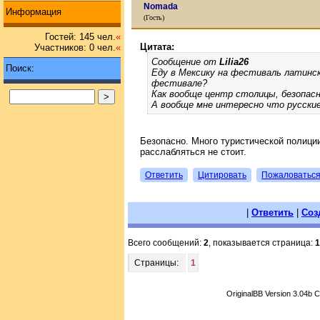
Nomada
Информация
(Гость)
Гостей: 145 чел.
«
Цитата:
Участников: 0 чел.
«
Сообщение от
Lilia26
Поиск:
Еду в Мексику на фестиваль латинск
фестивале?
Как вообще центр столицы, безопас
А вообще мне интересно что русские
Безопасно. Много туристической полиции
расслабляться не стоит.
Ответить
Цитировать
Пожаловатьс
|
Ответить
|
Соз
Всего сообщений:
2
, показывается страница:
1
Страницы:
1
OriginalBB Version 3.04b 