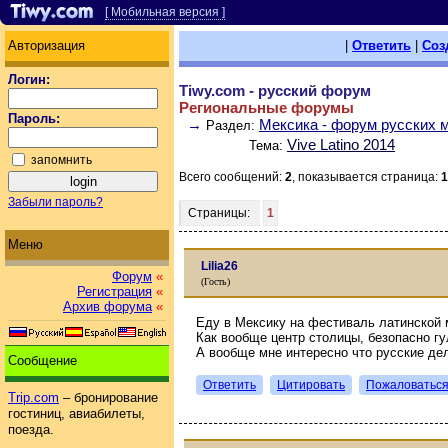
[ Мобильная версия ]
Авторизация
|
Ответить
|
Соз
Логин:
Tiwy.com - русский форум
Региональные форумы
Пароль:
→
Мексика - форум русских 
Раздел:
Vive Latino 2014
Тема:
запомнить
Всего сообщений:
2
, показывается страница:
1
Забыли пароль?
Страницы:
1
Меню
Lilia26
Форум
«
(Гость)
Регистрация
«
Архив форума
«
Еду в Мексику на фестиваль латинской 
Как вообще центр столицы, безопасно гу
А вообще мне интересно что русские дел
Сообщение
Ответить
Цитировать
Пожаловатьс
Trip.com
– бронирование
гостиниц, авиабилеты,
поезда.