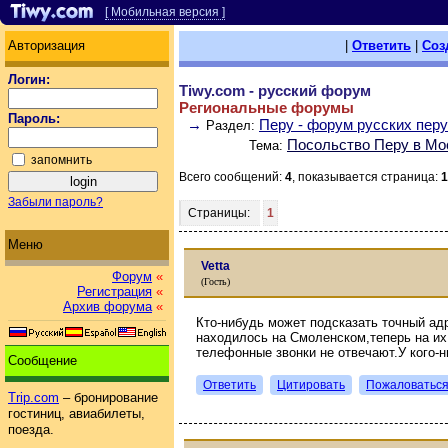
[ Мобильная версия ]
Авторизация
|
Ответить
|
Соз
Логин:
Tiwy.com - русский форум
Региональные форумы
Пароль:
→
Перу - форум русских пер
Раздел:
Посольство Перу в Мо
Тема:
запомнить
Всего сообщений:
4
, показывается страница:
1
Забыли пароль?
Страницы:
1
Меню
Vetta
Форум
«
(Гость)
Регистрация
«
Архив форума
«
Кто-нибудь может подсказать точный ад
находилось на Смоленском,теперь на их
телефонные звонки не отвечают.У кого-
Сообщение
Ответить
Цитировать
Пожаловатьс
Trip.com
– бронирование
гостиниц, авиабилеты,
поезда.