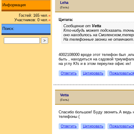
Leha
Информация
(Гость)
Гостей: 165 чел.
«
Цитата:
Участников: 0 чел.
«
Сообщение от
Vetta
Поиск:
Кто-нибудь может подсказать точны
оно находилось на Смоленском,тепер
На телефонные звонки не отвечают.
4002108000 вроде этот телефон был ,или
быть , находиться на садовой триумфаль
на углу Kfs и в этом переулке офис их!
Ответить
Цитировать
Пожаловатьс
Vetta
(Гость)
Спасибо большое! Буду звонить.А ведь 
телефоны (
Ответить
Цитировать
Пожаловатьс