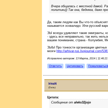
Вчера общалась с местной дамой. Р
политики)) Так она, бедняга, даже про
Да, таким людям как Вы что-то объяснят
называется эсквалидо. Или русский вари
ЗЫ всегда удивляют такие эмигранты, к
- здесь все неправильно, так жить нельзя
вашем понимании, страна - Колумбия, М
ЗЫЫ Про тонкости организации цветных
мозги
http://arhivar-rus.livejournal.com/53
Исправлено автором: 13 Марта, 2014 ( 11:46:21 
Ответить
Цитировать
Пожаловатьс
IrinaN
(Гость)
Цитата:
Сообщение от
aleks32jojo