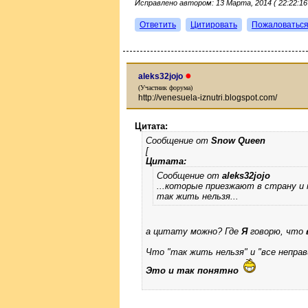
Исправлено автором: 13 Марта, 2014 ( 22:22:16
Ответить
Цитировать
Пожаловатьс
●
aleks32jojo
(Участник форума)
http://venesuela-iznutri.blogspot.com/
Цитата:
Сообщение от
Snow Queen
[
Цитата:
Сообщение от
aleks32jojo
...которые приезжают в страну и 
так жить нельзя...
а цитату можно? Где
Я
говорю, что
Что "так жить нельзя" и "все неправ
Это и так понятно