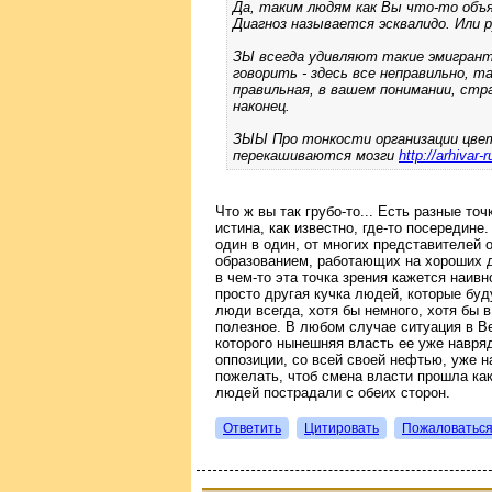
Да, таким людям как Вы что-то объя
Диагноз называется эсквалидо. Или р
ЗЫ всегда удивляют такие эмигран
говорить - здесь все неправильно, та
правильная, в вашем понимании, стра
наконец.
ЗЫЫ Про тонкости организации цвет
перекашиваются мозги
http://arhivar
Что ж вы так грубо-то... Есть разные то
истина, как известно, где-то посередин
один в один, от многих представителей 
образованием, работающих на хороших 
в чем-то эта точка зрения кажется наивн
просто другая кучка людей, которые буд
люди всегда, хотя бы немного, хотя бы 
полезное. В любом случае ситуация в Ве
которого нынешняя власть ее уже навряд
оппозиции, со всей своей нефтью, уже н
пожелать, чтоб смена власти прошла ка
людей пострадали с обеих сторон.
Ответить
Цитировать
Пожаловатьс