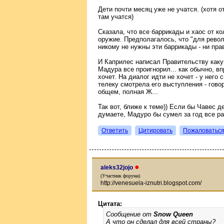
Дети почти месяц уже не учатся. (хотя о
там учатся)
Сказала, что все баррикады и хаос от к
оружие. Предполагалось, что "для револ
никому не нужны эти баррикады - ни пра
И Каприлес написал Правительству какую
Мадура все проигнорил... как обычно, вп
хочет. На диалог идти не хочет - у него
телеку смотрела его выступления - гово
общем, полная Ж...
Так вот, ближе к теме)) Если бы Чавес 
думаете, Мадуро бы сумел за год все ра
Ответить
Цитировать
Пожаловатьс
●
aleks32jojo
(Участник форума)
http://venesuela-iznutri.blogspot.com/
Цитата:
Сообщение от
Snow Queen
А что он сделал для всей страны?