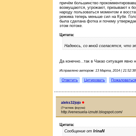
причём большинство прокомментировавш
возмущаются, угрожают, призывают к бор
народу пользоваться моментом и восстат
режима теперь меньше сил на Кубе. Гол
была сделана фотка и почему утверждает
этом потоке.
Цитата:
Надеюсь, со мной согласятся, что э
Да конечно...так в Чакао ситуация явно
Исправлено автором: 13 Марта, 2014 ( 21:52:38
Ответить
Цитировать
Пожаловатьс
●
aleks32jojo
(Участник форума)
http://venesuela-iznutri.blogspot.com/
Цитата:
Сообщение от
IrinaN