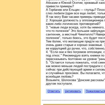
Абхазии и Южной Осетии, кровавый хаос 
привести примеры?
А Горбачев или Ельцин — глупцы? Плох
слез любили (один все еще любит, тольк
Я так могу Вам часами примеры приводи
2. Хорошая должность у оппозиционера 
каких-либо логических противоречий?
3. "новые люди всегда, хотя бы немного
что-то полезное" Это большое заблужден
сантехник, а местный Чикитилло? Наверн
полезное", только боюсь, это будет пос
Тем более, что желающие придти на пре
очень даже старые и хорошо знакомые. 
ее коррупцией до ручки, что, собственно
4. "Если они и без погромов оппозиции,
под откос." Рекомендую взять книжки по
пересказывать болтовню на уровне "ран
5. "Остается только пожелать, чтоб сме
как можно меньше людей пострадали с о
сейчас при действующей армии и силовы
и случайных прохожих. Вы полагаете, чт
всеобщая любовь?
Возьмите, Шолохова "Донские рассказы",
другом поступали.
Ответить
Цитировать
Пожаловатьс