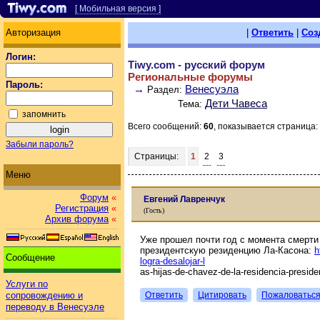
[ Мобильная версия ]
Авторизация
|
Ответить
|
Соз
Логин:
Tiwy.com - русский форум
Региональные форумы
Пароль:
→
Венесуэла
Раздел:
Дети Чавеса
Тема:
запомнить
Всего сообщений:
60
, показывается страница:
Забыли пароль?
Страницы:
1
2
3
Меню
Форум
«
Евгений Лавренчук
Регистрация
«
(Гость)
Архив форума
«
Уже прошел почти год с момента смерти
президентскую резиденцию Ла-Касона:
h
Сообщение
logra-desalojar-l
as-hijas-de-chavez-de-la-residencia-preside
Услуги по
Ответить
Цитировать
Пожаловатьс
сопровождению и
переводу в Венесуэле