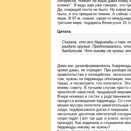
Интересно, помнит ли ваша дама конец 
климат". Я ведь вам уже говорил, что п
Да, очередей почти не было. Но новая м
было, я это прекрасно помню. А сейчас 
мере. В 97-м, помню, какая-то междуна
третьем мире, подарила Венесуэле 10 то
Цитата:
Сказала, что все баррикады и хаос 
раздало оружие. Предполагалось, что 
бандитизм. Что никому не нужны эти
Дама вас дезинформировала. Баррикады с
кроме дамы, не отрицает. При разборе 
правительства и полицейских, несколько
том, нужны ли баррикады оппозиции, нач
Чакао, и посмотрите, что получится. Это
моему совету. В лучшем случае просто о
проклятой чависткой, продажной мерзавк
Вчера ночевал в гостях у родственнико
процесса возведения баррикады. Со сто
мешки мусора полетели зажигательные б
люди, подбрасывали доски и покрышки. 
нескольких десятков обитателей соседни
скоро падёт ( вот так щас и упало, исп
проезде). Как виденное и слышанное мно
баррикады никому не нужны?