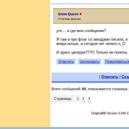
●
Snow Queen
(Участник форума)
упс... а где мое сообщение?
Я там и про флаг со звездами писала, и
вчера ночью, а сегодня нет ничего o_О
И здесь цензура???!!! Только не поняла,
Ответить
Цитировать
Пожаловатьс
|
Ответить
|
Соз
Всего сообщений:
60
, показывается страница:
Страницы:
1
2
3
OriginalBB Version 3.04b 