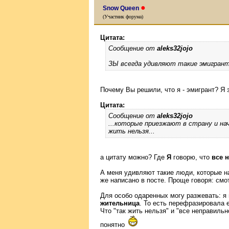
●
Snow Queen
(Участник форума)
Цитата:
Сообщение от
aleks32jojo
ЗЫ всегда удивляют такие эмигрант
Почему Вы решили, что я - эмигрант? Я 
Цитата:
Сообщение от
aleks32jojo
...которые приезжают в страну и на
жить нельзя...
а цитату можно? Где
Я
говорю, что
все 
А меня удивляют такие люди, которые н
же написано в посте. Проще говоря: смот
Для особо одаренных могу разжевать: я 
жительница
. То есть перефразировала е
Что "так жить нельзя" и "все неправильн
понятно