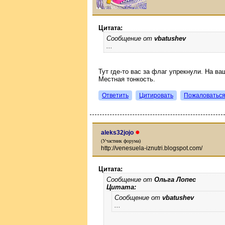
Цитата:
Сообщение от
vbatushev
...
Тут где-то вас за флаг упрекнули. На ваш
Местная тонкость.
Ответить
Цитировать
Пожаловатьс
●
aleks32jojo
(Участник форума)
http://venesuela-iznutri.blogspot.com/
Цитата:
Сообщение от
Ольга Лопес
Цитата:
Сообщение от
vbatushev
...