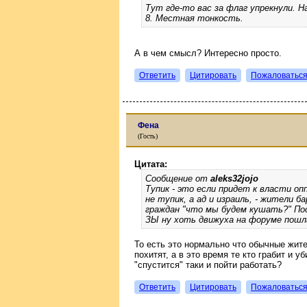
Тут где-то вас за флаг упрекнули. На
8. Местная тонкость.
А в чем смысл? Интересно просто.
Ответить
Цитировать
Пожаловатьс
Фена
(Гость)
Цитата:
Сообщение от
aleks32jojo
Тупик - это если придет к власти оп
не тупик, а ад и израиль, - жители 
граждан "что мы будем кушать?" По
ЗЫ ну хоть движуха на форуме пошла
То есть это нормально что обычные жите
похитят, а в это время те кто грабит и 
"спустится" таки и пойти работать?
Ответить
Цитировать
Пожаловатьс