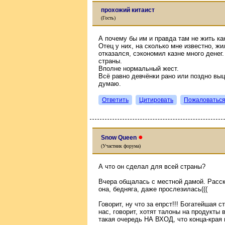
прохожий китаист
(Гость)
А почему бы им и правда там не жить как
Отец у них, на сколько мне известно, жи
отказался, сэкономил казне много денег.
страны.
Вполне нормальный жест.
Всё равно девчёнки рано или поздно выц
думаю.
Ответить
Цитировать
Пожаловатьс
●
Snow Queen
(Участник форума)
А что он сделал для всей страны?
Вчера общалась с местной дамой. Расск
она, бедняга, даже прослезилась(((
Говорит, ну что за епрст!!! Богатейшая с
нас, говорит, хотят талоны на продукты в
такая очередь НА ВХОД, что конца-края 