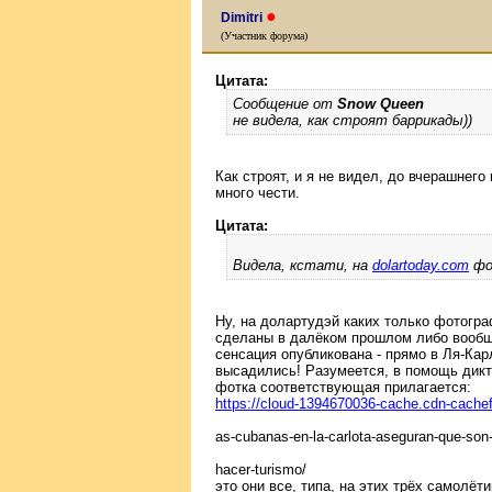
●
Dimitri
(Участник форума)
Цитата:
Сообщение от
Snow Queen
не видела, как строят баррикады))
Как строят, и я не видел, до вчерашнего 
много чести.
Цитата:
Видела, кстати, на
dolartoday.com
фо
Ну, на долартудэй каких только фотограф
сделаны в далёком прошлом либо вообще
сенсация опубликована - прямо в Ля-Кар
высадились! Разумеется, в помощь дикта
фотка соответствующая прилагается:
https://cloud-1394670036-cache.cdn-cachefro
as-cubanas-en-la-carlota-aseguran-que-son
hacer-turismo/
это они все, типа, на этих трёх самолёти