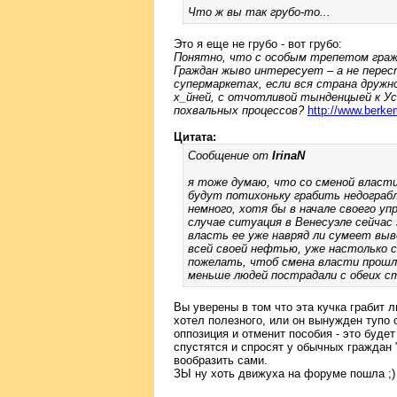
Что ж вы так грубо-то...
Это я еще не грубо - вот грубо:
Понятно, что с особым трепетом граж
Граждан жыво интересует – а не перес
супермаркетах, если вся страна дружн
х_йней, с отчотливой тынденцыей к У
похвальных процессов?
http://www.berke
Цитата:
Сообщение от
IrinaN
я тоже думаю, что со сменой власти
будут потихоньку грабить недограбл
немного, хотя бы в начале своего у
случае ситуация в Венесуэле сейчас
власть ее уже навряд ли сумеет выве
всей своей нефтью, уже настолько 
пожелать, чтоб смена власти прошла
меньше людей пострадали с обеих с
Вы уверены в том что эта кучка грабит 
хотел полезного, или он вынужден тупо о
оппозиция и отменит пособия - это будет
спустятся и спросят у обычных граждан
вообразить сами.
ЗЫ ну хоть движуха на форуме пошла ;)