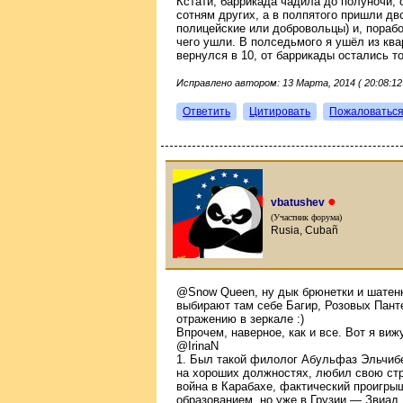
Кстати, баррикада чадила до полуночи,
сотням других, а в полпятого пришли дво
полицейские или добровольцы) и, порабо
чего ушли. В полседьмого я ушёл из ква
вернулся в 10, от баррикады остались то
Исправлено автором: 13 Марта, 2014 ( 20:08:12
Ответить
Цитировать
Пожаловатьс
●
vbatushev
(Участник форума)
Rusia, Cubañ
@Snow Queen, ну дык брюнетки и шатен
выбирают там себе Багир, Розовых Пант
отражению в зеркале :)
Впрочем, наверное, как и все. Вот я виж
@IrinaN
1. Был такой филолог Абульфаз Эльчибе
на хороших должностях, любил свою стр
война в Карабахе, фактический проигры
образованием, но уже в Грузии — Звиад