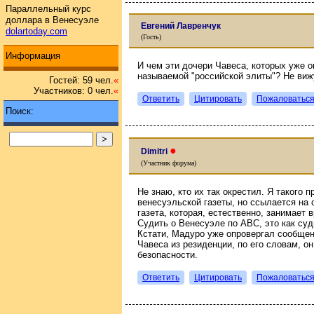
Параллельный курс
доллара в Венесуэле
Евгений Лавренчук
dolartoday.com
(Гость)
Информация
И чем эти дочери Чавеса, которых уже о
называемой "российской элиты"? Не виж
Гостей: 59 чел.
«
Участников: 0 чел.
«
Ответить
Цитировать
Пожаловатьс
Поиск:
●
Dimitri
(Участник форума)
Не знаю, кто их так окрестил. Я такого 
венесуэльской газеты, но ссылается на 
газета, которая, естественно, занимае
Судить о Венесуэле по ABC, это как су
Кстати, Мадуро уже опровергал сообщени
Чавеса из резиденции, по его словам, о
безопасности.
Ответить
Цитировать
Пожаловатьс