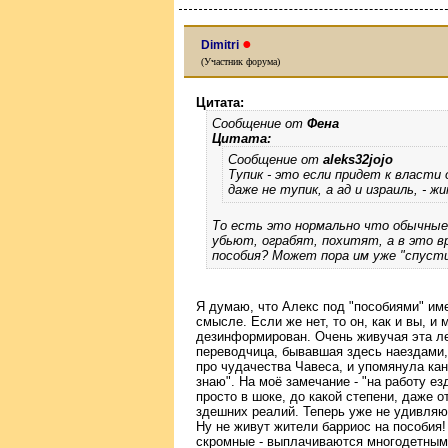
●
Dimitri
(Участник форума)
Цитата:
Сообщение от
Фена
Цитата:
Сообщение от
aleks32jojo
Тупик - это если придет к власти
даже не тупик, а ад и израиль, - 
То есть это нормально что обычные
убьют, ограбят, похитят, а в это в
пособия? Может пора им уже "спуст
Я думаю, что Алекс под "пособиями" им
смысле. Если же нет, то он, как и вы, и
дезинформирован. Очень живучая эта ле
переводчица, бывавшая здесь наездами, 
про чудачества Чавеса, и упомянула кан
знаю". На моё замечание - "на работу ез
просто в шоке, до какой степени, даже 
здешних реалий. Теперь уже не удивляю
Ну не живут жители барриос на пособия!
скромные - выплачиваются многодетным