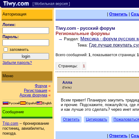
[ Мобильная версия ]
Авторизация
|
Ответить
|
Соз
Логин:
Tiwy.com - русский форум
Региональные форумы
Пароль:
→
Мексика - форум русских 
Раздел:
Где лучше покупать с
Тема:
запомнить
Всего сообщений:
1
, показывается страница:
1
Забыли пароль?
Страницы:
1
Меню
Алла
Форум
«
(Гость)
Регистрация
«
Архив форума
«
Всем привет! Планирую закупить традиц
и прочие. Подскажите, пожалуйста, где л
и как лучше это сделать? через инет ил
Сообщение
Ответить
Цитировать
Пожаловатьс
Trip.com
– бронирование
гостиниц, авиабилеты,
поезда.
|
Ответить
|
Соз