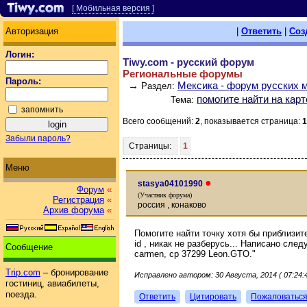
[ Мобильная версия ]
Авторизация
|
Ответить
|
Соз
Логин:
Tiwy.com - русский форум
Региональные форумы
Пароль:
→
Мексика - форум русских 
Раздел:
помогите найти на карт
Тема:
запомнить
Всего сообщений:
2
, показывается страница:
1
Забыли пароль?
Страницы:
1
Меню
●
stasya04101990
Форум
«
(Участник форума)
Регистрация
«
россия , конаково
Архив форума
«
Помогите найти точку хотя бы приблизит
id , никак не разберусь... Написано следу
Сообщение
carmen, cp 37299 Leon.GTO."
Trip.com
– бронирование
Исправлено автором: 30 Августа, 2014 ( 07:24:4
гостиниц, авиабилеты,
поезда.
Ответить
Цитировать
Пожаловатьс