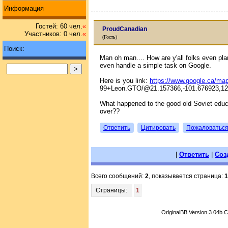
Информация
Гостей: 60 чел.
«
ProudCanadian
Участников: 0 чел.
«
(Гость)
Поиск:
Man oh man.... How are y'all folks even plan
even handle a simple task on Google.
Here is you link:
https://www.google.ca/ma
99+Leon.GTO/@21.157366,-101.676923,1
What happened to the good old Soviet edu
over??
Ответить
Цитировать
Пожаловатьс
|
Ответить
|
Соз
Всего сообщений:
2
, показывается страница:
1
Страницы:
1
OriginalBB Version 3.04b 