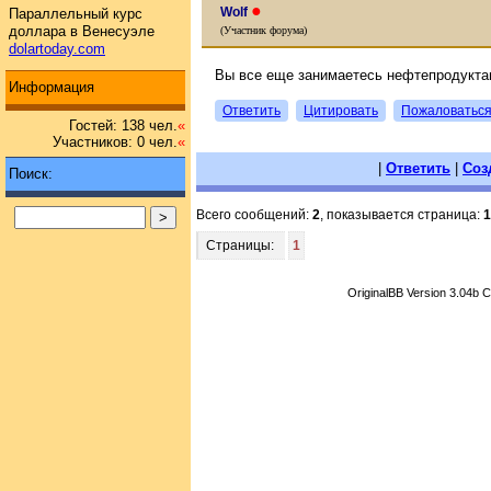
●
Wolf
Параллельный курс
доллара в Венесуэле
(Участник форума)
dolartoday.com
Вы все еще занимаетесь нефтепродукта
Информация
Ответить
Цитировать
Пожаловатьс
Гостей: 138 чел.
«
Участников: 0 чел.
«
|
Ответить
|
Соз
Поиск:
Всего сообщений:
2
, показывается страница:
1
Страницы:
1
OriginalBB Version 3.04b 