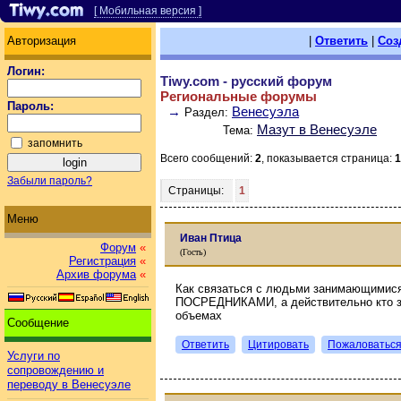
[ Мобильная версия ]
Авторизация
|
Ответить
|
Соз
Логин:
Tiwy.com - русский форум
Региональные форумы
Пароль:
→
Венесуэла
Раздел:
Мазут в Венесуэле
Тема:
запомнить
Всего сообщений:
2
, показывается страница:
1
Забыли пароль?
Страницы:
1
Меню
Иван Птица
Форум
«
(Гость)
Регистрация
«
Архив форума
«
Как связаться с людьми занимающимися
ПОСРЕДНИКАМИ, а действительно кто з
объемах
Сообщение
Ответить
Цитировать
Пожаловатьс
Услуги по
сопровождению и
переводу в Венесуэле