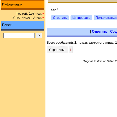
Информация
как?
Гостей: 157 чел.
«
Участников: 0 чел.
«
Ответить
Цитировать
Пожаловатьс
Поиск:
|
Ответить
|
Соз
Всего сообщений:
2
, показывается страница:
1
Страницы:
1
OriginalBB Version 3.04b 