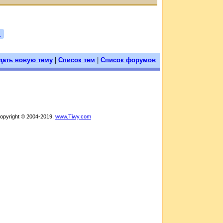
я
дать новую тему
|
Список тем
|
Список форумов
Copyright © 2004-2019,
www.Tiwy.com