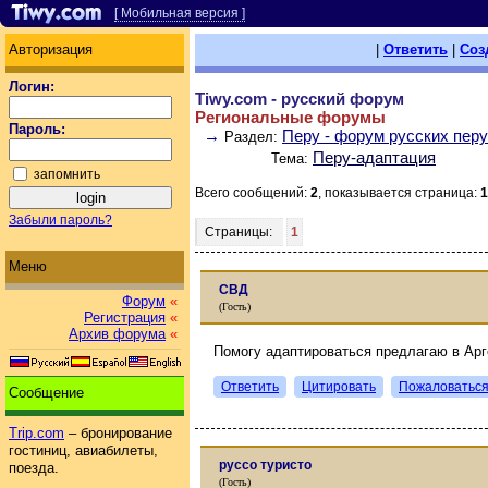
[ Мобильная версия ]
Авторизация
|
Ответить
|
Соз
Логин:
Tiwy.com - русский форум
Региональные форумы
Пароль:
→
Перу - форум русских пер
Раздел:
Перу-адаптация
Тема:
запомнить
Всего сообщений:
2
, показывается страница:
1
Забыли пароль?
Страницы:
1
Меню
СВД
Форум
«
(Гость)
Регистрация
«
Архив форума
«
Помогу адаптироваться предлагаю в Ар
Ответить
Цитировать
Пожаловатьс
Сообщение
Trip.com
– бронирование
гостиниц, авиабилеты,
руссо туристо
поезда.
(Гость)