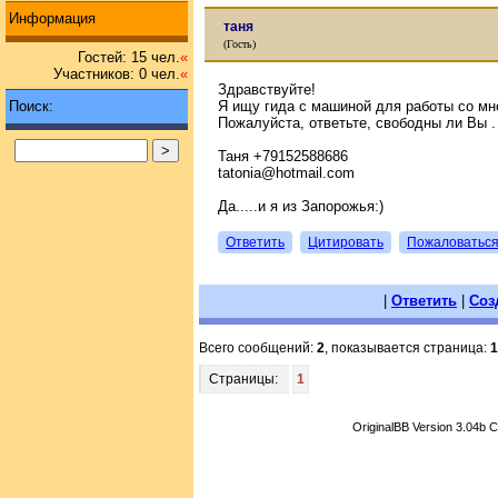
Информация
таня
(Гость)
Гостей: 15 чел.
«
Участников: 0 чел.
«
Здравствуйте!
Поиск:
Я ищу гида с машиной для работы со мно
Пожалуйста, ответьте, свободны ли Вы .
Таня +79152588686
tatonia@hotmail.com
Да.....и я из Запорожья:)
Ответить
Цитировать
Пожаловатьс
|
Ответить
|
Соз
Всего сообщений:
2
, показывается страница:
1
Страницы:
1
OriginalBB Version 3.04b 