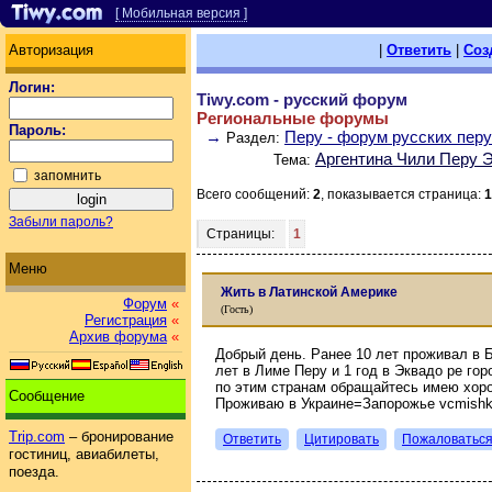
[ Мобильная версия ]
Авторизация
|
Ответить
|
Соз
Логин:
Tiwy.com - русский форум
Региональные форумы
Пароль:
→
Перу - форум русских пер
Раздел:
Аргентина Чили Перу 
Тема:
запомнить
Всего сообщений:
2
, показывается страница:
1
Забыли пароль?
Страницы:
1
Меню
Жить в Латинской Америке
Форум
«
(Гость)
Регистрация
«
Архив форума
«
Добрый день. Ранее 10 лет проживал в Б
лет в Лиме Перу и 1 год в Эквадо ре го
по этим странам обращайтесь имею хоро
Сообщение
Проживаю в Украине=Запорожье vcmishk
Trip.com
– бронирование
Ответить
Цитировать
Пожаловатьс
гостиниц, авиабилеты,
поезда.