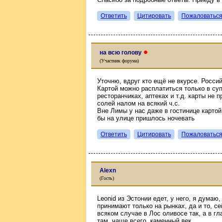
Ответить
Цитировать
Пожаловатьс
●
на всю голову
(Участник форума)
Уточню, вдруг кто ещё не вкурсе. Росси
Картой можно расплатиться только в суп
ресторанчиках, аптеках и т.д. карты не
солей налом на всякий ч.с.
Вне Лимы у нас даже в гостинице картой
бы на улице пришлось ночевать
Ответить
Цитировать
Пожаловатьс
Alexn
(Гость)
Leonid из Эстонии едет, у него, я думаю
принимают только на рынках, да и то, се
всяком случае в Лос оливосе так, а в г
там, чаще всего, каменный век.