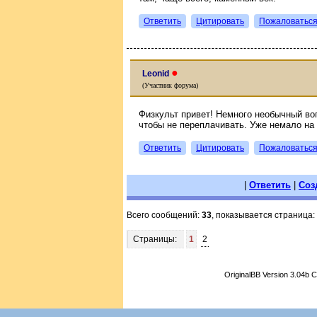
Ответить
Цитировать
Пожаловатьс
●
Leonid
(Участник форума)
Физкульт привет! Немного необычный воп
чтобы не переплачивать. Уже немало на 
Ответить
Цитировать
Пожаловатьс
|
Ответить
|
Соз
Всего сообщений:
33
, показывается страница:
Страницы:
1
2
OriginalBB Version 3.04b 