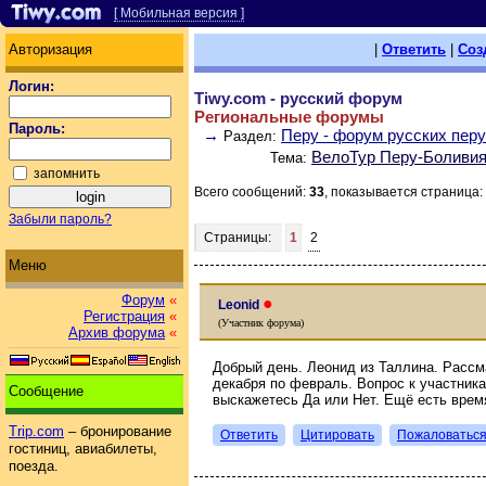
[ Мобильная версия ]
Авторизация
|
Ответить
|
Соз
Логин:
Tiwy.com - русский форум
Региональные форумы
Пароль:
→
Перу - форум русских пер
Раздел:
ВелоТур Перу-Боливия
Тема:
запомнить
Всего сообщений:
33
, показывается страница:
Забыли пароль?
Страницы:
1
2
Меню
Форум
«
●
Leonid
Регистрация
«
(Участник форума)
Архив форума
«
Добрый день. Леонид из Таллина. Рассм
декабря по февраль. Вопрос к участник
Сообщение
выскажетесь Да или Нет. Ещё есть врем
Trip.com
– бронирование
Ответить
Цитировать
Пожаловатьс
гостиниц, авиабилеты,
поезда.