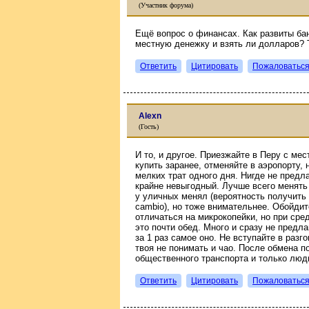
(Участник форума)
Ещё вопрос о финансах. Как развиты ба
местную денежку и взять ли долларов? 
Ответить
Цитировать
Пожаловатьс
Alexn
(Гость)
И то, и другое. Приезжайте в Перу с ме
купить заранее, отменяйте в аэропорту, 
мелких трат одного дня. Нигде не предл
крайне невыгодный. Лучше всего менять
у уличных менял (вероятность получить 
cambio), но тоже внимательнее. Обойдит
отличаться на микрокопейки, но при сре
это почти обед. Много и сразу не предла
за 1 раз самое оно. Не вступайте в раз
твоя не понимать и чао. После обмена п
общественного транспорта и только люд
Ответить
Цитировать
Пожаловатьс