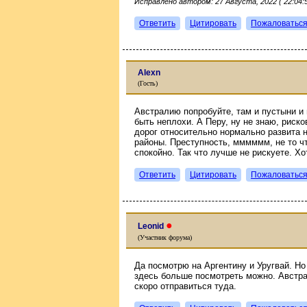
Исправлено автором: 27 Августа, 2022 ( 22:04:5
Ответить
Цитировать
Пожаловатьс
Alexn
(Гость)
Австралию попробуйте, там и пустыни и 
быть неплохи. А Перу, ну не знаю, риск
дорог относительно нормально развита 
районы. Преступность, мммммм, не то чт
спокойно. Так что лучше не рискуете. Хо
Ответить
Цитировать
Пожаловатьс
●
Leonid
(Участник форума)
Да посмотрю на Аргентину и Уругвай. Но
здесь больше посмотреть можно. Австр
скоро отправиться туда.