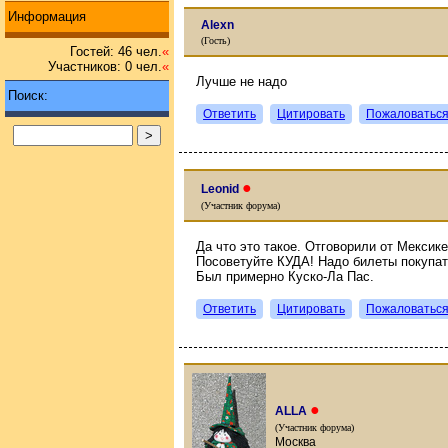
Информация
Alexn
(Гость)
Гостей: 46 чел.
«
Участников: 0 чел.
«
Лучше не надо
Поиск:
Ответить
Цитировать
Пожаловатьс
●
Leonid
(Участник форума)
Да что это такое. Отговорили от Мексик
Посоветуйте КУДА! Надо билеты покупат
Был примерно Куско-Ла Пас.
Ответить
Цитировать
Пожаловатьс
●
ALLA
(Участник форума)
Москва