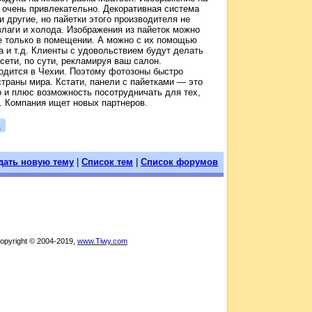
я очень привлекательно. Декоративная система
и другие, но пайетки этого производителя не
влаги и холода. Изображения из пайеток можно
не только в помещении. А можно с их помощью
а и т.д. Клиенты с удовольствием будут делать
сети, по сути, рекламируя ваш салон.
одится в Чехии. Поэтому фотозоны быстро
страны мира. Кстати, панели с пайетками — это
о и плюс возможность посотрудничать для тех,
. Компания ищет новых партнеров.
я
дать новую тему
|
Список тем
|
Список форумов
Copyright © 2004-2019,
www.Tiwy.com