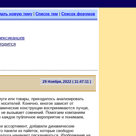
дать новую тему
|
Список тем
|
Список форумов
мексиканцев
годится
29 Ноября, 2022 ( 11:47:11 )
луги или товары, приходилось анализировать
носителей. Конечно, многое зависит от
инамические конструкции воспринимаются лучше,
е не вызывает сомнений. Помогаем компаниям
м каждое публичное мероприятие и понимаем,
ли ассортимент, добавили динамические
то панели из пайеток, которые свободно
здуха начинают раскачиваться. Изображение на