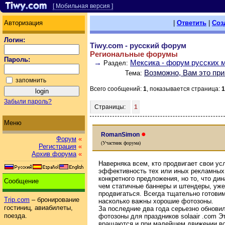
[ Мобильная версия ]
Авторизация
|
Ответить
|
Соз
Логин:
Tiwy.com - русский форум
Региональные форумы
Пароль:
→
Мексика - форум русских 
Раздел:
Возможно, Вам это при
Тема:
запомнить
Всего сообщений:
1
, показывается страница:
1
Забыли пароль?
Страницы:
1
Меню
●
RomanSimon
Форум
«
(Участник форума)
Регистрация
«
Архив форума
«
Наверняка всем, кто продвигает свои ус
эффективность тех или иных рекламных 
конкретного предложения, но то, что д
Сообщение
чем статичные баннеры и штендеры, уж
продвигаться. Всегда тщательно готови
Trip.com
– бронирование
насколько важны хорошие фотозоны.
гостиниц, авиабилеты,
За последние два года серьезно обнови
поезда.
фотозоны для праздников solaair .com Э
вращаются и при малейшем движении во