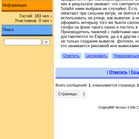
них в результате оживает, что смотритс
Информация
SolaAir нами выбрана не случайно. Есть 
облетают при сильном ветре, не боятся 
Гостей: 183 чел.
«
использовать на улице, как вывески, а 
Участников: 0 чел.
«
оформить интерьер того же бьюти салон
селфи на фоне такого панно и постить в 
Поиск:
Производитель панелей с пайетками нах
доставляются по Европе, да и в другие 
не только создание вывесок, фотозон, н
кто занимается рекламой или вывесками
Ответить
Цитировать
Пожаловатьс
|
Ответить
|
Соз
Всего сообщений:
1
, показывается страница:
1
Страницы:
1
OriginalBB Version 3.04b 