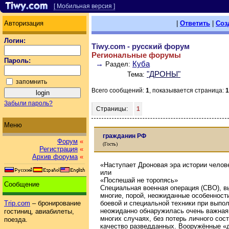
[ Мобильная версия ]
Авторизация
|
Ответить
|
Соз
Логин:
Tiwy.com - русский форум
Региональные форумы
Пароль:
→
Куба
Раздел:
"ДРОНЫ"
Тема:
запомнить
Всего сообщений:
1
, показывается страница:
1
Забыли пароль?
Страницы:
1
Меню
гражданин РФ
Форум
«
(Гость)
Регистрация
«
Архив форума
«
«Наступает Дроновая эра истории челов
или
«Поспешай не торопясь»
Сообщение
Специальная военная операция (СВО), в
многие, порой, неожиданные особенности
боевой и специальной техники при выпол
Trip.com
– бронирование
неожиданно обнаружилась очень важная
гостиниц, авиабилеты,
многих случаях, без потерь личного сос
поезда.
качество разведданных. Вооружённые «