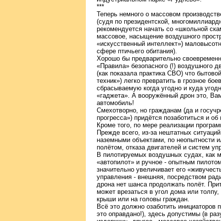
***
Теперь немного о массовом производств
(судя по президентской, многомиллиард
рекомендуется начать со «школьной скам
массовое, насыщение воздушного прост
«искусственный интеллект») маловысот
сфере птичьего обитания).
Хорошо бы предварительно своевременн
«Правила» безопасного (!) воздушного 
(как показала практика СВО) что бытово
техник») легко превратить в грозное бо
сбрасываемую когда угодно и куда угодн
«гаджета». А вооружённый дрон это, Вам
автомобиль!
Смехотворно, но гражданам (да и госучр
прогресса») придётся позаботиться и о
Кроме того, по мере реализации програм
Прежде всего, из-за нештатных ситуаций
наземными объектами, по неопытности и
полётом, отказа двигателей и систем уп
В пилотируемых воздушных судах, как 
«автопилот» и ручное - опытным пилотом
значительно увеличивает его «живучесть
управления - внешняя, посредством ради
дрона нет шанса продолжать полёт. Прит
может врезаться в угол дома или толпу,
крыши или на головы граждан.
Всё это должно озаботить инициаторов 
это оправдано!), здесь допустимы (в р