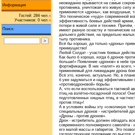
неожиданно врываются на самые сокров
Информация
противника, уничтожая его живую силу и
применяются «дроны», как воздушные, т
Гостей: 284 чел.
«
Это техническое «чудо» современной во
Участников: 0 чел.
«
эффективность боевых действий армии, 
потери в живой силе и технике. Причём,
Поиск:
имеют разную оснастку и технические ха
дальнего действия, на предельно малых
тылу противника.
Всё бы хорошо, да только «дроны» приме
преимущество!
Любой Солдат - участник боевых действи
Как было б хорошо, когда б дронов прот
больше!» Появление «дронов» в небе тр
фортификации. В них «палят» из всего, ч
применяемый для ликвидации дрона боеп
Всё это, конечно, актуально. Но, в план
б уже задуматься и над эффективными 
«противодроновой» борьбы.
А, что если воспользоваться тактикой а
птиц на взлётно-посадочной полосе! Он
подготовленных хищных птиц, в частности
против птиц»!
А в условиях войны эту «соколиную такт
специальных дронов - «истребителей дро
«Дроны - против дронов».
Дрон - истребитель должен обладать вс
современного полномерного самолёта - 
его малой массы и габаритов. Это позво
господствующее положение по высоте, с