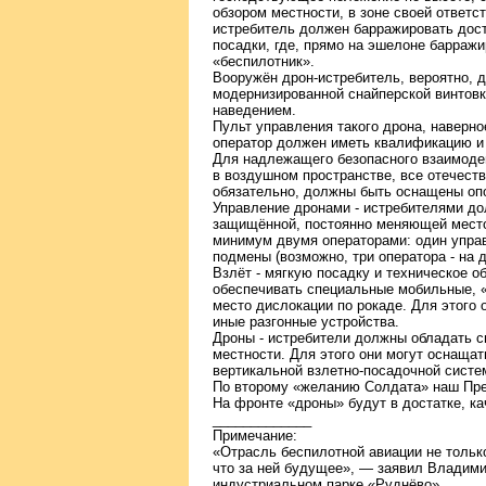
обзором местности, в зоне своей ответс
истребитель должен барражировать доста
посадки, где, прямо на эшелоне барражи
«беспилотник».
Вооружён дрон-истребитель, вероятно, 
модернизированной снайперской винтов
наведением.
Пульт управления такого дрона, наверно
оператор должен иметь квалификацию и 
Для надлежащего безопасного взаимоде
в воздушном пространстве, все отечеств
обязательно, должны быть оснащены опо
Управление дронами - истребителями д
защищённой, постоянно меняющей место 
минимум двумя операторами: один упра
подмены (возможно, три оператора - на 
Взлёт - мягкую посадку и техническое 
обеспечивать специальные мобильные, 
место дислокации по рокаде. Для этого 
иные разгонные устройства.
Дроны - истребители должны обладать с
местности. Для этого они могут оснаща
вертикальной взлетно-посадочной систе
По второму «желанию Солдата» наш Пре
На фронте «дроны» будут в достатке, ка
_____________
Примечание:
«Отрасль беспилотной авиации не только
что за ней будущее», — заявил Владимир 
индустриальном парке «Руднёво».