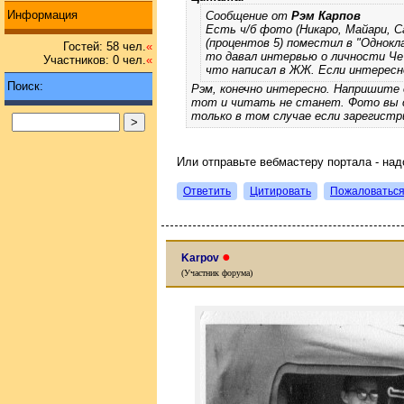
Информация
Сообщение от
Рэм Карпов
Есть ч/б фото (Никаро, Майари, С
(процентов 5) поместил в "Однокл
Гостей: 58 чел.
«
то давал интервью о личности Че 
Участников: 0 чел.
«
что написал в ЖЖ. Если интересн
Поиск:
Рэм, конечно интересно. Напришите 
тот и читать не станет. Фото вы 
только в том случае если зарегистр
Или отправьте вебмастеру портала - над
Ответить
Цитировать
Пожаловатьс
●
Karpov
(Участник форума)