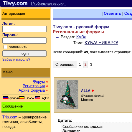
[ Мобильная версия ]
Авторизация
|
Ответить
|
Соз
Логин:
Tiwy.com - русский форум
Региональные форумы
Пароль:
→
Куба
Раздел:
КУБА! НИКАРО!
Тема:
запомнить
Всего сообщений:
49
, показывается страница:
Забыли пароль?
Страницы:
1
2
3
Меню
Форум
«
Регистрация
«
●
Архив форума
«
ALLA
(Участник форума)
Москва
Сообщение
Trip.com
– бронирование
Цитата:
гостиниц, авиабилеты,
Сообщение от
quizas
поезда.
Цитата: