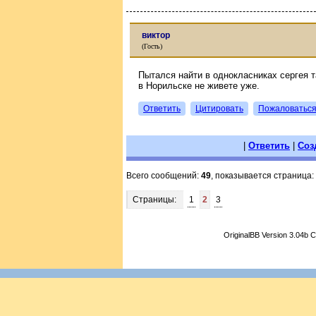
виктор
(Гость)
Пытался найти в однокласниках сергея
в Норильске не живете уже.
Ответить
Цитировать
Пожаловатьс
|
Ответить
|
Соз
Всего сообщений:
49
, показывается страница:
Страницы:
1
2
3
OriginalBB Version 3.04b 