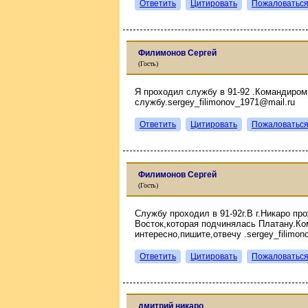
Ответить
Цитировать
Пожаловатьс
Филимонов Сергей
(Гость)
Я проходил службу в 91-92 .Командиром
службу.sergey_filimonov_1971@mail.ru
Ответить
Цитировать
Пожаловатьс
Филимонов Сергей
(Гость)
Службу проходил в 91-92г.В г.Никаро п
Восток,которая подчинялась Платану.К
интересно,пишите,отвечу .sergey_filimon
Ответить
Цитировать
Пожаловатьс
дмитрий никаро