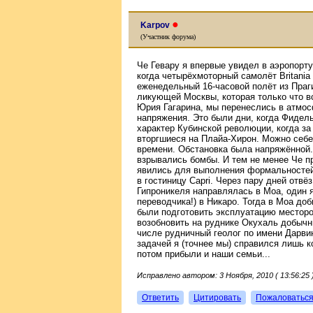
●
Karpov
(Участник форума)
Че Гевару я впервые увидел в аэропорту
когда четырёхмоторный самолёт Britania
еженедельный 16-часовой полёт из Праги
ликующей Москвы, которая только что в
Юрия Гагарина, мы перенеслись в атмос
напряжения. Это были дни, когда Фидел
характер Кубинской революции, когда за
вторгшиеся на Плайа-Хирон. Можно себе
времени. Обстановка была напряжённой. 
взрывались бомбы. И тем не менее Че пр
явились для выполнения формальностей 
в гостиницу Capri. Через пару дней отвё
Гипроникеля направлялась в Моа, один я
переводчика!) в Никаро. Тогда в Моа д
были подготовить эксплуатацию месторо
возобновить на руднике Окухаль добычные
числе рудничный геолог по имени Дарви
задачей я (точнее мы) справился лишь 
потом прибыли и наши семьи...
Исправлено автором: 3 Ноября, 2010 ( 13:56:25 
Ответить
Цитировать
Пожаловатьс