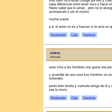
solo sexo va a estar contigo por ello y cu
sepa diferenciar entre tener sexo y hacer el
Hasle saber que lo amas , pero no lo atosigu
acompaсalo a ser el mismo
mucha suerte
p.d. el amor no es a fuerzas si te ama se 
Responder
Citar
Quejarse
andres
(Huesped)
oues mira a los hombres nos gusta una per
y acuerdat de una cosa kos hombres se ena
entiendes.
ponte bien bonita y vuelvete amiga de el y
sea tu novio,
Responder
Citar
Quejarse