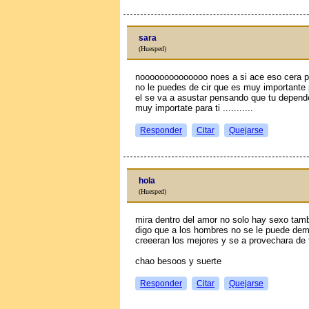
sara
(Huesped)
noooooooooooooo noes a si ace eso cera p
no le puedes de cir que es muy importante p
el se va a asustar pensando que tu depende
muy importate para ti ...........
Responder
Citar
Quejarse
hola
(Huesped)
mira dentro del amor no solo hay sexo tam
digo que a los hombres no se le puede demos
creeeran los mejores y se a provechara de t
chao besoos y suerte
Responder
Citar
Quejarse