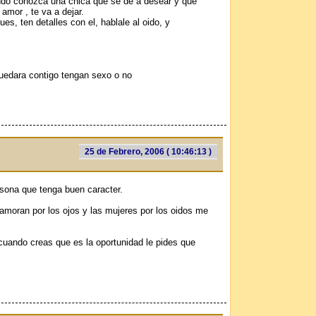
ando conozca una chica que se de a desear y que
 amor , te va a dejar.
es, ten detalles con el, hablale al oido, y
quedara contigo tengan sexo o no
25 de Febrero, 2006 ( 10:46:13 )
sona que tenga buen caracter.
moran por los ojos y las mujeres por los oidos me
 cuando creas que es la oportunidad le pides que