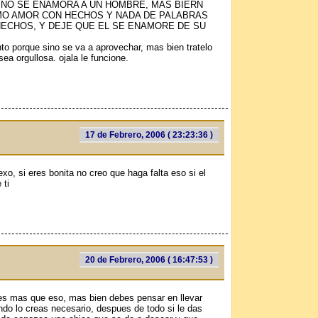
 NO SE ENAMORA A UN HOMBRE, MAS BIERN
MO AMOR CON HECHOS Y NADA DE PALABRAS
ECHOS, Y DEJE QUE EL SE ENAMORE DE SU
nto porque sino se va a aprovechar, mas bien tratelo
ea orgullosa. ojala le funcione.
17 de Febrero, 2006 ( 23:23:36 )
o, si eres bonita no creo que haga falta eso si el
 ti
20 de Febrero, 2006 ( 16:47:53 )
es mas que eso, mas bien debes pensar en llevar
 lo creas necesario, despues de todo si le das