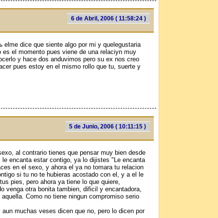
6 de Abril, 2006 ( 11:58:24 )
 elme dice que siente algo por mi y quelegustaria
o es el momento pues viene de una relaciуn muy
nocerlo y hace dos anduvimos pero su ex nos creo
er pues estoy en el mismo rollo que tu, suerte y
5 de Junio, 2006 ( 10:11:15 )
exo, al contrario tienes que pensar muy bien desde
l le encanta estar contigo, ya lo dijistes "Le encanta
ces en el sexo, y ahora el ya no tomara tu relacion
ntigo si tu no te hubieras acostado con el, y a el le
us pies, pero ahora ya tiene lo que quiere,
 venga otra bonita tambien, dificil y encantadora,
on aquella. Como no tiene ningun compromiso serio
s, aun muchas veses dicen que no, pero lo dicen por