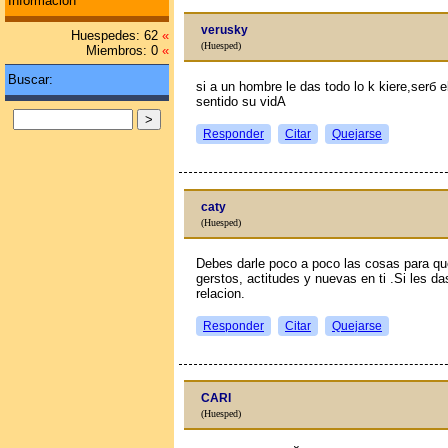
Información
verusky
Huespedes: 62
«
(Huesped)
Miembros: 0
«
Buscar:
si a un hombre le das todo lo k kiere,serб
sentido su vidA
Responder
Citar
Quejarse
caty
(Huesped)
Debes darle poco a poco las cosas para qu
gerstos, actitudes y nuevas en ti .Si les da
relacion.
Responder
Citar
Quejarse
CARI
(Huesped)