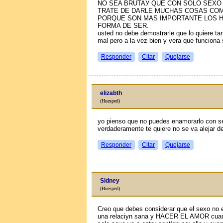
NO SEA BRUTAЎ QUE CON SOLO SEXO
TRATE DE DARLE MUCHAS COSAS CO
PORQUE SON MAS IMPORTANTE LOS H
FORMA DE SER.
usted no debe demostrarle que lo quiere ta
mal pero a la vez bien y vera que funciona s
Responder
Citar
Quejarse
elizabth
(Huesped)
yo pienso que no puedes enamorarlo con sex
verdaderamente te quiere no se va alejar de
Responder
Citar
Quejarse
Sidney
(Huesped)
Creo que debes considerar que el sexo no 
una relaciуn sana y HACER EL AMOR cuando