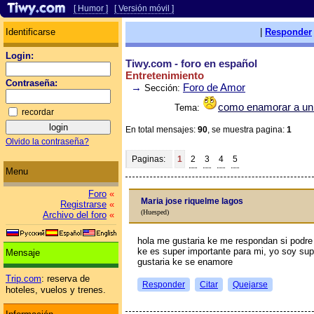
[ Humor ]
[ Versión móvil ]
Identificarse
|
Responder
Login:
Tiwy.com - foro en español
Entretenimiento
Contraseña:
→
Foro de Amor
Sección:
como enamorar a u
Tema:
recordar
En total mensajes:
90
, se muestra pagina:
1
Olvido la contraseña?
Paginas:
1
2
3
4
5
Menu
Foro
«
Maria jose riquelme lagos
Registrarse
«
(Huesped)
Archivo del foro
«
hola me gustaria ke me respondan si podre
ke es super importante para mi, yo soy sup
Mensaje
gustaria ke se enamore
Trip.com
: reserva de
Responder
Citar
Quejarse
hoteles, vuelos y trenes.