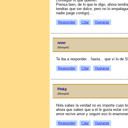
conseguir lo que quieren.
Piensa bien, de lo que te digo, ahora tendra
tendras que ser dulce, pero no lo empalagu
nadie juege contigo)....
Responder
Citar
Quejarse
nnnn
(Huesped)
Te iba a responder... hasta... que vi lo d
Responder
Citar
Quejarse
Pinkg
(Huesped)
Hola sabes la verdad no es importe cuan bon
ahora que sabes que a el le gusta estar con
amor recive amor y seguro eso lo enamora
Responder
Citar
Quejarse