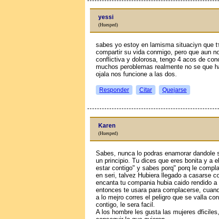
yessi
(Huesped)
sabes yo estoy en lamisma situaciуn que tъ
compartir su vida conmigo, pero que aun n
conflictiva y dolorosa, tengo 4 aсos de co
muchos peroblemas realmente no se que hac
ojala nos funcione a las dos.
Responder
Citar
Quejarse
Karen
(Huesped)
Sabes, nunca lo podras enamorar dandole s
un principio. Tu dices que eres bonita y a e
estar contigo" y sabes porq" porq le compla
en seri, talvez Hubiera llegado a casarse co
encanta tu compania hubia caido rendido a t
entonces te usara para complacerse, cuando
a lo mejro corres el peligro que se valla c
contigo, le sera facil.
A los hombre les gusta las mujeres dficile