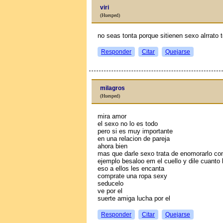
viri
(Huesped)
no seas tonta porque sitienen sexo alrrato 
Responder
Citar
Quejarse
milagros
(Huesped)
mira amor
el sexo no lo es todo
pero si es muy importante
en una relacion de pareja
ahora bien
mas que darle sexo trata de enomorarlo con
ejemplo besaloo em el cuello y dile cuanto 
eso a ellos les encanta
comprate una ropa sexy
seducelo
ve por el
suerte amiga lucha por el
Responder
Citar
Quejarse