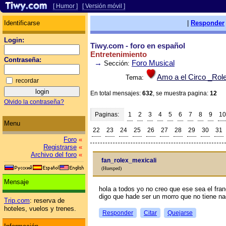
[ Humor ]
[ Versión móvil ]
Identificarse
|
Responder
Login:
Tiwy.com - foro en español
Entretenimiento
Contraseña:
→
Foro Musical
Sección:
Amo a el Circo _Role
Tema:
recordar
En total mensajes:
632
, se muestra pagina:
12
Olvido la contraseña?
Paginas:
1
2
3
4
5
6
7
8
9
10
Menu
22
23
24
25
26
27
28
29
30
31
Foro
«
Registrarse
«
Archivo del foro
«
fan_rolex_mexicali
(Huesped)
Mensaje
hola a todos yo no creo que ese sea el fra
digo que hade ser un morro que no tiene na
Trip.com
: reserva de
hoteles, vuelos y trenes.
Responder
Citar
Quejarse