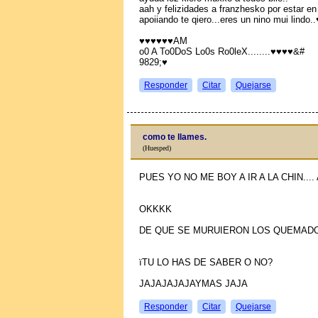
aah y felizidades a franzhesko por estar en 
apoiiando te qiero...eres un nino mui lindo
♥♥♥♥♥♥AM
o0 A To0DoS Lo0s Ro0leX........♥♥♥♥&#
9829;♥
Responder
Citar
Quejarse
como te llames.
(Huesped)
PUES YO NO ME BOY A IR A LA CHIN....
OKKKK
DE QUE SE MURUIERON LOS QUEMAD
їTU LO HAS DE SABER O NO?
JAJAJAJAJAYMAS JAJA
Responder
Citar
Quejarse