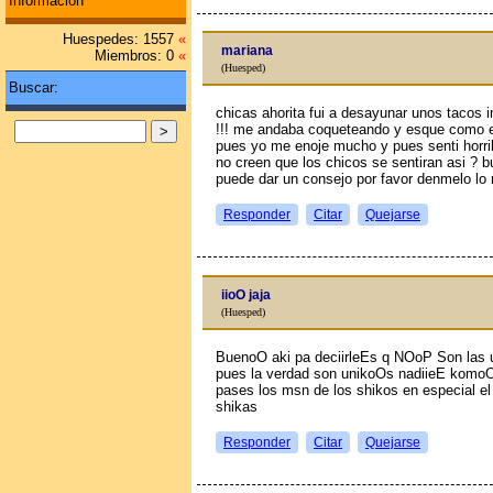
Información
Huespedes: 1557
«
mariana
Miembros: 0
«
(Huesped)
Buscar:
chicas ahorita fui a desayunar unos tacos
!!! me andaba coqueteando y esque como e
pues yo me enoje mucho y pues senti horrib
no creen que los chicos se sentiran asi ? 
puede dar un consejo por favor denmelo lo n
Responder
Citar
Quejarse
iioO jaja
(Huesped)
BuenoO aki pa deciirleEs q NOoP Son las u
pues la verdad son unikoOs nadiieE komoO 
pases los msn de los shikos en especial e
shikas
Responder
Citar
Quejarse