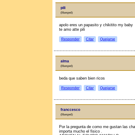
pili
(Huesped)
apolo eres un papasito y chikitito my baby
te amo atte pili
Responder
Citar
Quejarse
alma
(Huesped)
beda que saben bien ricos
Responder
Citar
Quejarse
franccesco
(Huesped)
Por la pregunta de como me gustan las cha
importa mucho el fisico .