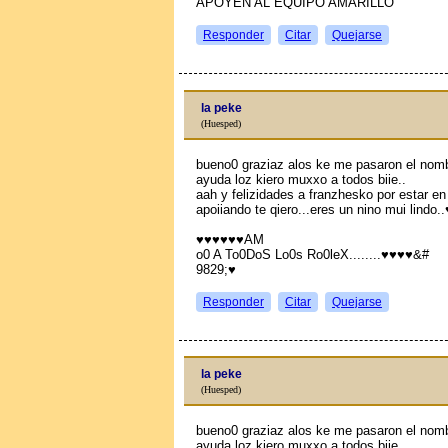
APOYEN AL EQUIPO AMARILLO
Responder
Citar
Quejarse
la peke
(Huesped)
bueno0 graziaz alos ke me pasaron el nombr
ayuda loz kiero muxxo a todos biie..
aah y felizidades a franzhesko por estar en 
apoiiando te qiero...eres un nino mui lindo
♥♥♥♥♥♥AM
o0 A To0DoS Lo0s Ro0leX........♥♥♥♥&#
9829;♥
Responder
Citar
Quejarse
la peke
(Huesped)
bueno0 graziaz alos ke me pasaron el nombr
ayuda loz kiero muxxo a todos biie..