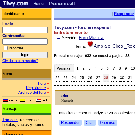
[ Humor ]
[ Versión móvil ]
Identificarse
|
Responder
Login:
Tiwy.com - foro en español
Entretenimiento
Contraseña:
→
Foro Musical
Sección:
Amo a el Circo _Role
Tema:
recordar
En total mensajes:
632
, se muestra pagina:
28
Olvido la contraseña?
Paginas:
1
2
3
4
5
6
7
8
9
10
Menu
22
23
24
25
26
27
28
29
30
31
Foro
«
Registrarse
«
Archivo del foro
«
arlet
(Huesped)
Mensaje
mira franccesco ni nadye te va acontestar 
Trip.com
: reserva de
Responder
Citar
Quejarse
hoteles, vuelos y trenes.