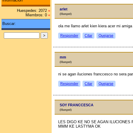
Información
arlet
Huespedes: 2072
«
(Huesped)
Miembros: 0
«
Buscar:
ola me llamo arlet kien kiera acer mi amig
Responder
Citar
Quejarse
mm
(Huesped)
ni se agan iluciones franccesco no sera pa
Responder
Citar
Quejarse
SOY FRANCCESCA
(Huesped)
LES DIGO KE NO SE AGAN ILUCIONE
MMM KE LASTYMA OK