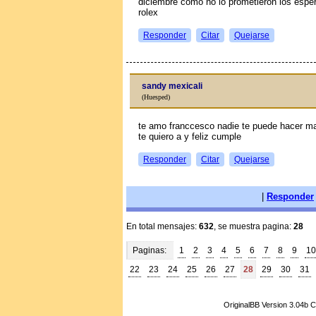
diciembre como no lo prometieron los espe
rolex
Responder
Citar
Quejarse
sandy mexicali
(Huesped)
te amo franccesco nadie te puede hacer m
te quiero a y feliz cumple
Responder
Citar
Quejarse
|
Responder
En total mensajes:
632
, se muestra pagina:
28
Paginas:
1
2
3
4
5
6
7
8
9
10
22
23
24
25
26
27
28
29
30
31
OriginalBB Version 3.04b 