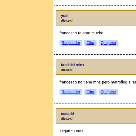
yudi
(Huesped)
francesco te amo mucho
Responder
Citar
Quejarse
fand del rolex
(Huesped)
francesco no tiene mns pero metroflog si e
Responder
Citar
Quejarse
ssdadd
(Huesped)
segun tu eres