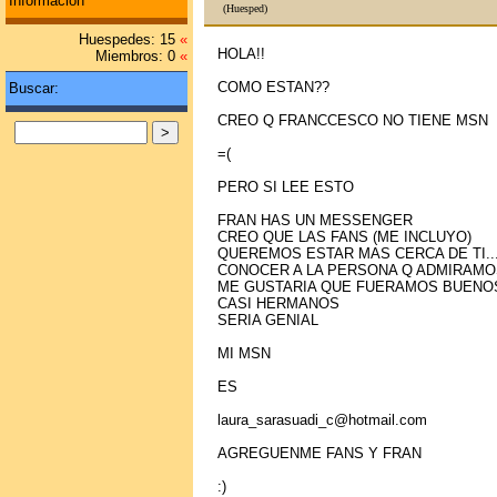
Información
(Huesped)
Huespedes: 15
«
HOLA!!
Miembros: 0
«
COMO ESTAN??
Buscar:
CREO Q FRANCCESCO NO TIENE MSN
=(
PERO SI LEE ESTO
FRAN HAS UN MESSENGER
CREO QUE LAS FANS (ME INCLUYO)
QUEREMOS ESTAR MAS CERCA DE TI..
CONOCER A LA PERSONA Q ADMIRAMO
ME GUSTARIA QUE FUERAMOS BUENO
CASI HERMANOS
SERIA GENIAL
MI MSN
ES
laura_sarasuadi_c@hotmail.com
AGREGUENME FANS Y FRAN
:)