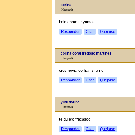
corina
(Huesped)
hola como te yamas
Responder
Citar
Quejarse
corina coral fregoso martines
(Huesped)
eres novia de fran si o no
Responder
Citar
Quejarse
yudi darinel
(Huesped)
te quiero fracasco
Responder
Citar
Quejarse