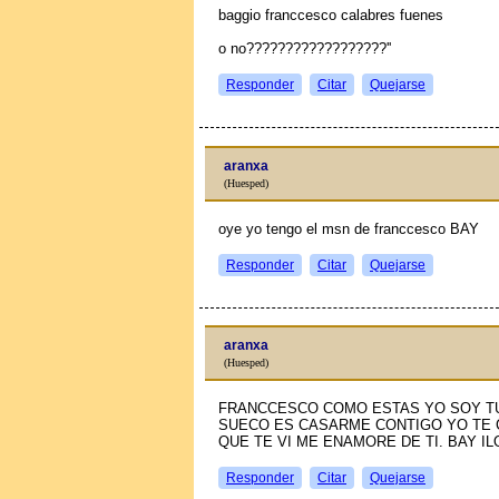
baggio franccesco calabres fuenes
o no??????????????????''
Responder
Citar
Quejarse
aranxa
(Huesped)
oye yo tengo el msn de franccesco BAY
Responder
Citar
Quejarse
aranxa
(Huesped)
FRANCCESCO COMO ESTAS YO SOY TU
SUEСO ES CASARME CONTIGO YO TE C
QUE TE VI ME ENAMORE DE TI. BAY I
Responder
Citar
Quejarse