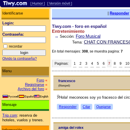
[ Humor ]
[ Versión móvil ]
Identificarse
|
Responder
Login:
Tiwy.com - foro en español
Entretenimiento
Contraseña:
→
Foro Musical
Sección:
CHAT CON FRANCES
Tema:
recordar
En total mensajes:
308
, se muestra pagina:
7
Olvido la contraseña?
Paginas:
1
2
3
4
5
6
7
8
9
10
Menu
Foro
«
francesco
Registrarse
«
(Huesped)
Archivo del foro
«
ЎHola! meconoces soy yo fracesco del circ
Mensaje
Responder
Citar
Quejarse
Trip.com
: reserva de
hoteles, vuelos y trenes.
amiga del rolex