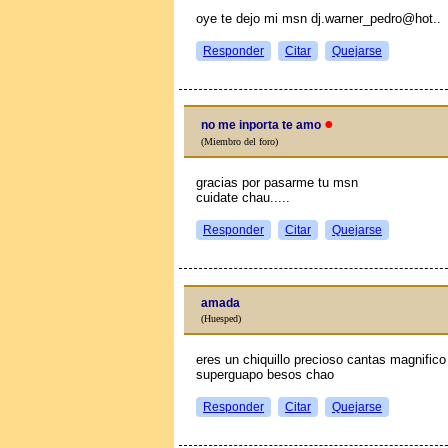
oye te dejo mi msn dj.warner_pedro@hot..
Responder
Citar
Quejarse
●
no me inporta te amo
(Miembro del foro)
gracias por pasarme tu msn
cuidate chau.....
Responder
Citar
Quejarse
amada
(Huesped)
eres un chiquillo precioso cantas magnific
superguapo besos chao
Responder
Citar
Quejarse