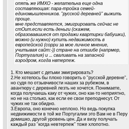
опять же ИМХО - желательна еще одна
составляющая: пара-тройка семей-
единомышленников. "русской деревней" выжить
проще.
мне представляется, эмигрировать сейчас не
стОит.если есть деньги (скажем,
образовавшиеся от продажи квартирки бабушки),
можно (и нужно) купить недвижимость в
европейской (сорри за мое личное мнение,
учитывая сайт:-)) стране на отшибе (напрмер,
Португалия) и ... сваливать на запасной
аэродром, когда нвтерпеж.
1. Кто мешает с детьми эмигрировать?
2.Не хотелось бы плохо говорить о "русской деревне",
но судя по отзывчивости наших за рубежом, в
авантюру с деревней лезть не хочется. Понимаете,
когда получаешь каку от чужих, оно как-то неприятно,
но не на столько, как если ее свои преподнесут. От
чужих не так обидно.
3.Европа, оно конечно неплохо. Но ведь покупка
недвижимости в той же Португалии это Вам не в Перу
домишко, другой уровень цен. Да и визу получать
каждый раз "когда невтерпеж" тоже хлопотно.