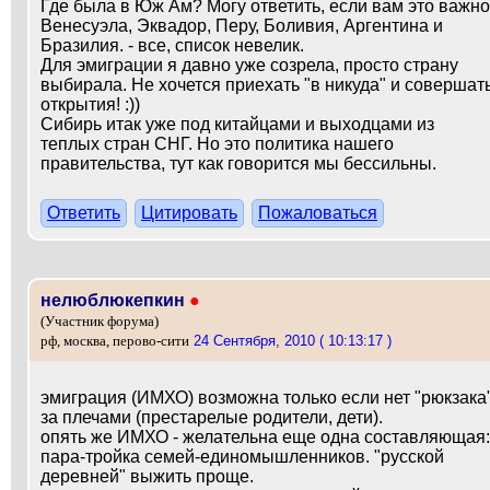
Где была в Юж Ам? Могу ответить, если вам это важно
Венесуэла, Эквадор, Перу, Боливия, Аргентина и
Бразилия. - все, список невелик.
Для эмиграции я давно уже созрела, просто страну
выбирала. Не хочется приехать "в никуда" и совершат
открытия! :))
Сибирь итак уже под китайцами и выходцами из
теплых стран СНГ. Но это политика нашего
правительства, тут как говорится мы бессильны.
Ответить
Цитировать
Пожаловаться
нелюблюкепкин
●
(Участник форума)
24 Сентября, 2010 ( 10:13:17 )
рф, москва, перово-сити
эмиграция (ИМХО) возможна только если нет "рюкзака
за плечами (престарелые родители, дети).
опять же ИМХО - желательна еще одна составляющая:
пара-тройка семей-единомышленников. "русской
деревней" выжить проще.