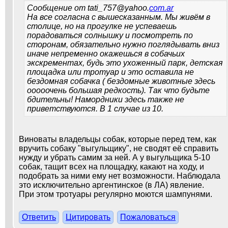
Сообщение от
tati_757@yahoo.
com.ar
На все согласна с вышесказанным. Мы живём в
столице, но на прогулке не успеваешь
порадоваться солнышку и посмотреть по
сторонам, обязательно нужно поглядывать вниз
иначе непременно окажешься в собачьих
экскрементах, будь это ухоженный парк, детская
площадка или тротуар и это оставила не
бездомная собачка ( бездомные животные здесь
ооооочень большая редкость). Так что будьте
бдительны! Намордники здесь также не
приветствуются. В 1 случае из 10.
Виноваты владельцы собак, которые перед тем, как
вручить собаку "выгульщику", не сводят её справить
нужду и убрать самим за ней. А у выгульщика 5-10
собак, тащит всех на площадку, какают на ходу, и
подобрать за ними ему нет возможности. Наблюдала
это исключительно аргентинское (в ЛА) явление.
При этом тротуары регулярно моются шампунями.
Ответить
Цитировать
Пожаловаться