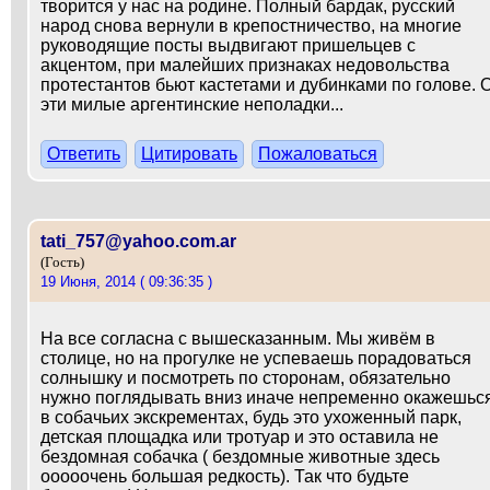
творится у нас на родине. Полный бардак, русский
народ снова вернули в крепостничество, на многие
руководящие посты выдвигают пришельцев с
акцентом, при малейших признаках недовольства
протестантов бьют кастетами и дубинками по голове. 
эти милые аргентинские неполадки...
Ответить
Цитировать
Пожаловаться
tati_757@yahoo.com.ar
(Гость)
19 Июня, 2014 ( 09:36:35 )
На все согласна с вышесказанным. Мы живём в
столице, но на прогулке не успеваешь порадоваться
солнышку и посмотреть по сторонам, обязательно
нужно поглядывать вниз иначе непременно окажешьс
в собачьих экскрементах, будь это ухоженный парк,
детская площадка или тротуар и это оставила не
бездомная собачка ( бездомные животные здесь
ооооочень большая редкость). Так что будьте