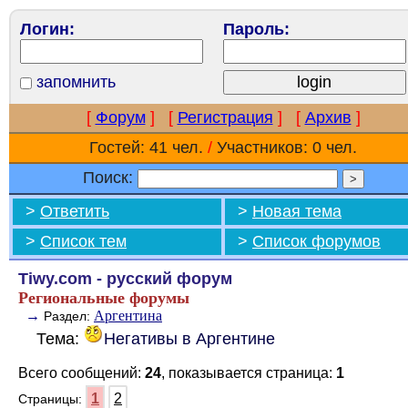
Логин:
Пароль:
запомнить
[
Форум
]
[
Регистрация
]
[
Архив
]
Гостей: 41 чел.
/
Участников: 0 чел.
Поиск:
>
Ответить
>
Новая тема
>
Список тем
>
Список форумов
Tiwy.com - русский форум
Региональные форумы
→
Аргентина
Раздел:
Тема:
Негативы в Аргентине
Всего сообщений:
24
, показывается страница:
1
1
2
Страницы: