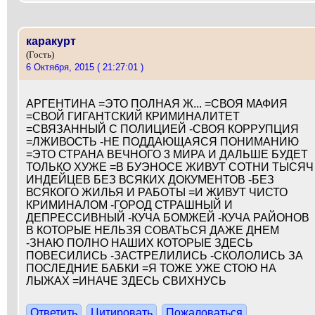
каракурт
(Гость)
6 Октября, 2015 ( 21:27:01 )
АРГЕНТИНА =ЭТО ПОЛНАЯ Ж... =СВОЯ МАФИЯ
=СВОЙ ГИГАНТСКИЙ КРИМИНАЛИТЕТ
=СВЯЗАННЫЙ С ПОЛИЦИЕЙ -СВОЯ КОРРУПЦИЯ
=ЛЖИВОСТЬ -НЕ ПОДДАЮЩАЯСЯ ПОНИМАНИЮ
=ЭТО СТРАНА ВЕЧНОГО 3 МИРА И ДАЛЬШЕ БУДЕТ
ТОЛЬКО ХУЖЕ =В БУЭНОСЕ ЖИВУТ СОТНИ ТЫСЯЧ
ИНДЕЙЦЕВ БЕЗ ВСЯКИХ ДОКУМЕНТОВ -БЕЗ
ВСЯКОГО ЖИЛЬЯ И РАБОТЫ =И ЖИВУТ ЧИСТО
КРИМИНАЛОМ -ГОРОД СТРАШНЫЙ И
ДЕПРЕССИВНЫЙ -КУЧА БОМЖЕЙ -КУЧА РАЙОНОВ
В КОТОРЫЕ НЕЛЬЗЯ СОВАТЬСЯ ДАЖЕ ДНЕМ
-ЗНАЮ ПОЛНО НАШИХ КОТОРЫЕ ЗДЕСЬ
ПОВЕСИЛИСЬ -ЗАСТРЕЛИЛИСЬ -СКОЛОЛИСЬ ЗА
ПОСЛЕДНИЕ БАБКИ =Я ТОЖЕ УЖЕ СТОЮ НА
ЛЫЖАХ =ИНАЧЕ ЗДЕСЬ СВИХНУСЬ
Ответить
Цитировать
Пожаловаться