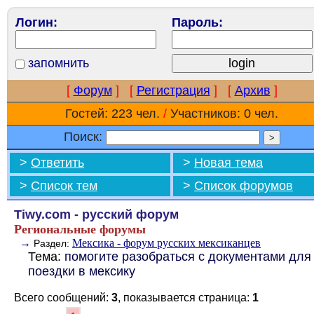
Логин:
Пароль:
запомнить
[
Форум
]
[
Регистрация
]
[
Архив
]
Гостей: 223 чел.
/
Участников: 0 чел.
Поиск:
>
Ответить
>
Новая тема
>
Список тем
>
Список форумов
Tiwy.com - русский форум
Региональные форумы
→
Мексика - форум русских мексиканцев
Раздел:
Тема:
помогите разобраться с документами для
поездки в мексику
Всего сообщений:
3
, показывается страница:
1