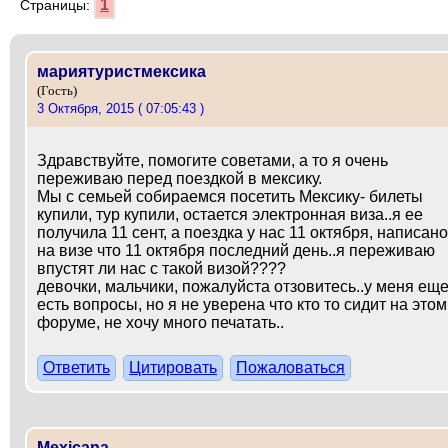
1
Страницы:
мариятуристмексика
(Гость)
3 Октября, 2015 ( 07:05:43 )
Здравствуйте, помогите советами, а то я очень
переживаю перед поездкой в мексику.
Мы с семьей собираемся посетить Мексику- билеты
купили, тур купили, остается электронная виза..я ее
получила 11 сент, а поездка у нас 11 октября, написано
на визе что 11 октября последний день..я переживаю
впустят ли нас с такой визой????
девочки, мальчики, пожалуйста отзовитесь..у меня ещ
есть вопросы, но я не уверена что кто то сидит на этом
форуме, не хочу много печатать..
Ответить
Цитировать
Пожаловаться
Mexicana