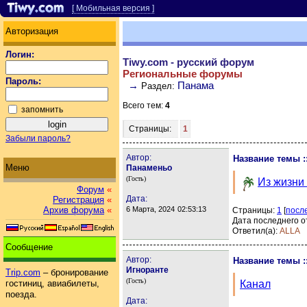
[ Мобильная версия ]
Авторизация
Логин:
Tiwy.com - русский форум
Региональные форумы
Пароль:
→
Панама
Раздел:
Всего тем:
4
запомнить
Страницы:
1
Забыли пароль?
Автор:
Название темы :
Меню
Панаменьо
(Гость)
Из жизни
Форум
«
Дата:
Регистрация
«
Архив форума
«
6 Марта, 2024
02:53:13
Страницы:
1
[
посл
Дата последнего о
Ответил(а):
ALLA
Сообщение
Автор:
Название темы :
Игноранте
Trip.com
– бронирование
(Гость)
Канал
гостиниц, авиабилеты,
поезда.
Дата: