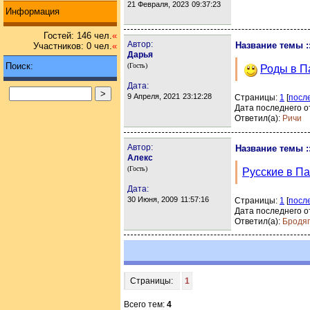
21 Февраля, 2023
09:37:23
Информация
Гостей: 146 чел.
«
Автор:
Название темы :
Участников: 0 чел.
«
Дарья
Поиск:
(Гость)
Роды в П
Дата:
9 Апреля, 2021
23:12:28
Страницы:
1
[
посл
Дата последнего о
Ответил(а):
Ричи
Автор:
Название темы :
Алекс
(Гость)
Русские в П
Дата:
30 Июня, 2009
11:57:16
Страницы:
1
[
посл
Дата последнего о
Ответил(а):
Бродя
Страницы:
1
Всего тем:
4