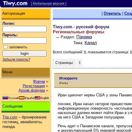
[ Мобильная версия ]
Авторизация
|
Ответить
|
Соз
Логин:
Tiwy.com - русский форум
Региональные форумы
Пароль:
→
Панама
Раздел:
Канал
Тема:
запомнить
Всего сообщений:
1
, показывается страница:
1
Забыли пароль?
Страницы:
1
Меню
Игноранте
Форум
«
(Гость)
Регистрация
«
Архив форума
«
Иран щекочет нервы США у зоны Панамс
похоже, Иран начал «второе пришествие
Сообщение
информационную поверхность «всплываю
насколько далеко может пойти Иран в с
на него США в Западном полушарии.
Trip.com
– бронирование
гостиниц, авиабилеты,
Речь идет о Панамском канале, пропуск
поезда.
и аккумулирующий 5% мировой морской 