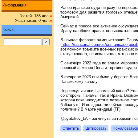
Информация
Ранее иранские суда ни разу не пересе
тормозом для развития торговых отноше
Гостей: 185 чел.
«
Америкой.
Участников: 0 чел.
«
Сейчас в прессе все активнее обсуждае
Поиск:
Ирану на общих правах пользоваться св
В начале февраля администрация Панам
(
https://pancanal.com/es/comunicado-posibl
возможном транзите военных иранских к
статус канала, не исключала, что рано и
С сентября 2022 года по водам мирового
военный эсминец Dena и торговое судно
В феврале 2023 они были у берегов Бра
Панамскому каналу.
Пересекут ли они Панамский канал? Есл
со стороны Панамы, так и Ирана. Возмож
которая пока находится в латентном со
бабахнуть. И не здесь ли сейчас проход
политики? В марте увидим! (ТГ)
@pyatakov_LA – заглянуть за горизонт с
Ответить
Цитировать
Пожаловатьс