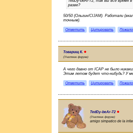
TedDy-beAr-72, так вы всё время в
разве?
50/50 (Ольгин/CIJAM). Работали (вкал
точным).
Ответить
Цитировать
Пожало
●
Товарищ К.
(Участник форума)
А чего давно от ICAP не было никак
Этим летом будет что-нибудь? У ме
Ответить
Цитировать
Пожало
●
TedDy-beAr-72
(Участник форума)
amigo simpatico de la infa