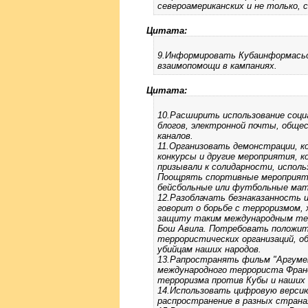
североамериканских и не только,
Цитата:
9.Информировать Кубаинформасьон
взаимопомощи в кампаниях.
Цитата:
10.Расширить использование соци
блогов, электронной почты, обще
каналов.
11.Организовать демонстрации, к
конкурсы и другие мероприятия, к
призывали к солидарности, испол
Поощрять спортивные мероприятия
бейсбольные или футбольные мат
12.Разоблачать безнаказанность
говорит о борьбе с терроризмом
защиту таким международным тер
Бош Авила. Потребовать положить
террористических организаций, об
убийцам наших народов.
13.Рапространять фильм "Аргуме
международного террориста Фран
терроризма против Кубы и наших 
14.Использовать цифровую версию
распространение в разных страна