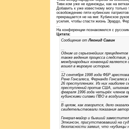
Тиви.ком уже не единожды, как на ветка
Добавить к уже известному могу только 
освобождению пяти кубинских патриотов
прекращается не на миг. Кубинское рук
усилия, чтобы спасти жизнь Эрардо, Фер
...
На конференции познакомился с русски
Цитата:
Сообщение от
Леонид Савин
...
Одним из серьезнейших прецедентов 
также ведения процесса следствия, 
международных конвенций является 
вошел в мировую историю.
...
12 сентября 1998 года ФБР арестова
Рене Гонсалеса, Фернандо Гонсалеса
26 преступлениях. Из них наиболее 
преступлений против США, шпионаж
февраля 1996 года четырёх членов о
кубинскими силами ПВО в воздушном
...
В целом, как говорится, дело оказа
свидетельствовали показания авто
Генерал-майор и бывший заместител
Эткинсон, присутствовавший на суде
безопасности заявил, что «кубинцы