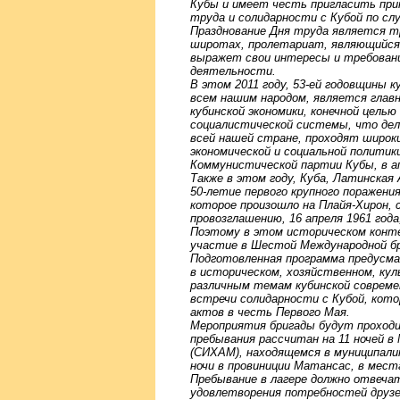
Кубы и имеет честь пригласить при
труда и солидарности с Кубой по с
Празднование Дня труда является тр
широтах, пролетариат, являющийся 
выражет свои интересы и требован
деятельности.
В этом 2011 году, 53-ей годовщины к
всем нашим народом, является глав
кубинской экономики, конечной цель
социалистической системы, что дел
всей нашей стране, проходят широки
экономической и социальной полити
Коммунистической партии Кубы, в а
Также в этом году, Куба, Латинская
50-летие первого крупного поражени
которое произошло на Плайя-Хирон,
провозглашению, 16 апреля 1961 год
Поэтому в этом историческом кон
участие в Шестой Международной бри
Подготовленная программа предусм
в историческом, хозяйственном, кул
различным темам кубинской совреме
встречи солидарности с Кубой, кот
актов в честь Первого Мая.
Мероприятия бригады будут прохо
пребывания рассчитан на 11 ночей 
(СИХАМ), находящемся в муниципалит
ночи в провиниции Матансас, в места
Пребывание в лагере должно отвеча
удовлетворения потребностей друзе