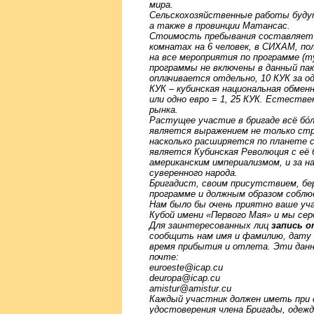
мира.
Сельскохозяйственные работы буду
а также в провинции Матансас.
Стоимость пребывания составляе
комнатах на 6 человек, в СИХАМ, по
на все мероприятия по программе (ту
программы не включены в данный па
оплачивается отдельно, 10 КУК за о
КУК – кубинская национальная обмен
или одно евро = 1, 25 КУК. Естеств
рынка.
Растущее участие в бригаде всё бóл
является выражением не только стре
насколько расширяется по планете 
является Кубинская Революция с её 
американским империализмом, и за н
суверенного народа.
Бригадист, своим присутствием, бе
программе и должным образом соблю
Нам было бы очень приятно ваше уч
Кубой имени «Первого Мая» и мы сер
Для заинтересованных лиц
запись о
сообщить нам имя и фамилию, дату 
время прибытия и отлета. Эти данн
почте:
euroeste@icap.cu
deuropa@icap.cu
amistur@amistur.cu
Каждый участник должен иметь при с
удостоверения члена Бригады, одежд