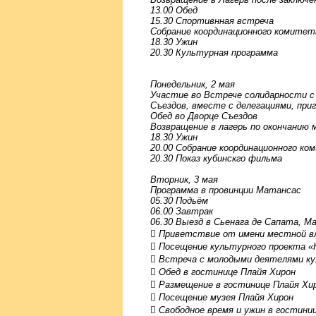
13.00 Обед
15.30 Спортивнная встреча
Собрание координационного комитет
18.30 Ужин
20.30 Культурная программа
Понедельник, 2 мая
Участие во Встрече солидарности с
Съездов, вместе с делегациями, при
Обед во Дворце Съездов
Возвращение в лагерь по окончанию
18.30 Ужин
20.00 Собрание координационного к
20.30 Показ кубинскго фильма
Вторник, 3 мая
Программа в провинции Матансас
05.30 Подьём
06.00 Завтрак
06.30 Выезд в Сьенага де Сапата, М
 Приветствие от имени местной в
 Посещение культурного проекта «
 Встреча с молодыми деятелями к
 Обед в гостинице Плайя Хирон
 Размещение в гостинице Плайя Хи
 Посещение музея Плайя Хирон
 Свободное время и ужин в гостини