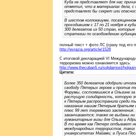
Куба не представляет для нас причин
отметил, что в материалах дела, с 
представляло бы секрет или опасно
...
В шестом коллоквиуме, посвященном
проходившем с 17 по 21 ноября в куб
300 делегатов из 50 стран, котор
стратегии по освобождению кубинце
полный текст + фото ЛС (сразу под его п
http://evrazia.org/article/1528
С итоговой декларацией VI Международн
терроризма можно ознакомится здесь:
http://www.thecuban5.ru/solidarnost/holguin
Цитата:
Более 350 делегатов одобрили итого
свободу Пятерых героев и против т
Форумы, состоявшиеся в Ольгине за
растущую солидарность, которую э
к Пятерым распространила среди ты
наказание нашим Пятерым братьям с
плюс 99 лет тюремного заключения.
заканчиваются; также не выданы ни
гуманитарные визы для Ольги и Адр
В то время как Пятеро отбывают не
международных террористов, таких 
университетах Майами; а Луиса Пос