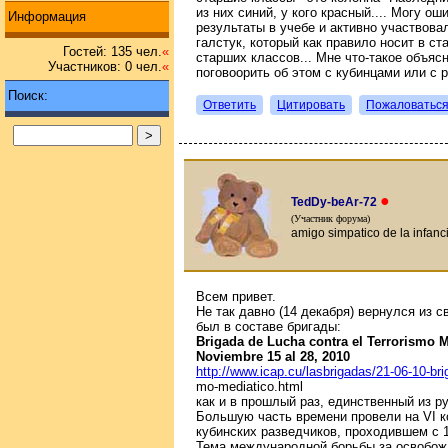
из них синий, у кого красный.... Могу о
Информация
результаты в учебе и активно участвова
галстук, который как правило носит в с
Гостей: 135 чел.
«
старших классов... Мне что-такое объяс
Участников: 0 чел.
«
поговоорить об этом с кубинцами или с р
Поиск:
Ответить
Цитировать
Пожаловатьс
●
TedDy-beAr-72
(Участник форума)
amigo simpatico de la infanc
Всем привет.
Не так давно (14 декабря) вернулся из с
был в составе бригады:
Brigada de Lucha contra el Terrorismo M
Noviembre 15 al 28, 2010
http://www.icap.cu/lasbrigadas/21-06-10-brig
mo-mediatico.html
как и в прошлый раз, единственный из р
Большую часть времени провели на VI 
кубинских разведчиков, проходившем с 1
Тема международной борьбы за освобожд