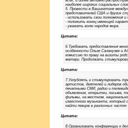
всех, и более активно распростр
наиболее широких социальных слое
5. Провести в Вашингтоне междун
представителей США и других ст
- использовать свои полномочия 
- положить конец имеющей характ
- уважать волю народов мира.
Цитата:
6.Требовать предоставления мног
особенности Ольге Салануэве и А
комиссию по праву на визиты родс
матери. Продолжать стимулирова
Цитата:
7.Углублять и стимулировать тр
артистов, деятелей и лидеров об
печатными СМИ, радио и телевид
объявления, открытки, письма, т
фильмы, на местном, национально
известного музыканта, который 
найти певцов в различных частях
Цитата:
8.Организовать конференции о де