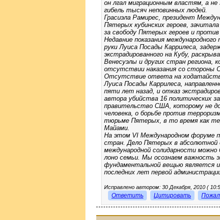
он лгал миграционным властям, а не
гибель тысяч неповинных людей.
Грасиэла Рамирес, президент Между
Пятерых кубинских героев, зачитала
за свободу Пятерых героев и против
Недавние показания международного 
руки Луиса Посады Каррилеса, задерж
экстрадированного на Кубу, раскрыв
Венесуэлы и других стран региона, 
отсутствии наказания со стороны 
Отсутствие ответа на ходатайство
Луиса Посады Каррилеса, направлен
пяти лет назад, и отказ экстрадиро
автора убийства 16 политических з
правительство США, которому не до
человека, о борьбе против терроризм
тюрьме Пятерых, в то время как те
Майами.
На этом VI Международном форуме п
стран. Дело Пятерых в абсолютной 
международной солидарности можно б
лоно семьи. Мы осознаем важность 
фундаментальной вещью является и
последних лет первой администраци
Исправлено автором: 30 Декабря, 2010 ( 10:5
Ответить
Цитировать
Пожал