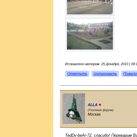
Исправлено автором: 25 Декабря, 2010 ( 09:1
Ответить
Цитировать
Пожало
●
ALLA
(Участник форума)
Москва
TedDy-beAr-72, спасибо! Переварим 