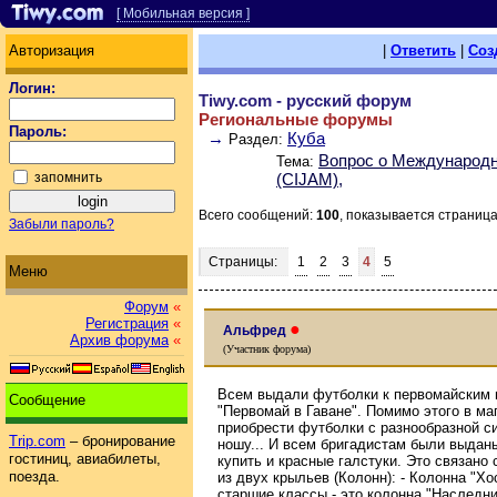
[ Мобильная версия ]
Авторизация
|
Ответить
|
Соз
Логин:
Tiwy.com - русский форум
Региональные форумы
Пароль:
→
Куба
Раздел:
Вопрос о Международн
Тема:
запомнить
(CIJAM),
Всего сообщений:
100
, показывается страниц
Забыли пароль?
Страницы:
1
2
3
4
5
Меню
Форум
«
Регистрация
«
●
Альфред
Архив форума
«
(Участник форума)
Всем выдали футболки к первомайским 
Сообщение
"Первомай в Гаване". Помимо этого в м
приобрести футболки с разнообразной с
Trip.com
– бронирование
ношу... И всем бригадистам были выдан
гостиниц, авиабилеты,
купить и красные галстуки. Это связано 
поезда.
из двух крыльев (Колонн): - Колонна "Х
старшие классы - это колонна "Наследник