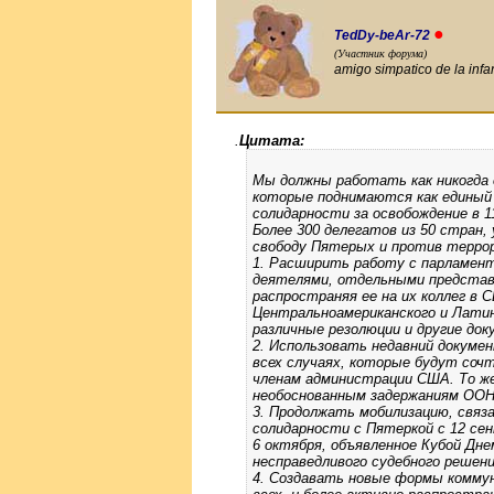
●
TedDy-beAr-72
(Участник форума)
amigo simpatico de la infa
.
Цитата:
Мы должны работать как никогда 
которые поднимаются как единый 
солидарности за освобождение в 1
Более 300 делегатов из 50 стран,
свободу Пятерых и против терро
1. Расширить работу с парламен
деятелями, отдельными представ
распространяя ее на их коллег в 
Центральноамериканского и Лати
различные резолюции и другие до
2. Использовать недавний докум
всех случаях, которые будут соч
членам администрации США. То же
необоснованным задержаниям ООН
3. Продолжать мобилизацию, связ
солидарности с Пятеркой с 12 сен
6 октября, объявленное Кубой Дне
несправедливого судебного решен
4. Создавать новые формы коммун