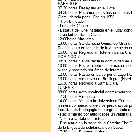
SÁBADO 6
07.30 horas Desayuno en el Hotel.
09:30 horas Recorrido por sitios de interés 
Clara liderada por el Che en 1958:
- Tren Blindado
- Loma del Capiro
- Estatua del Che instalada en el lugar don
la ciudad de Santa Clara.
12:00horas Almuerzo
13:00 horas Salida hacia Guinía de Miranda
Recibimiento en la sede de la Asociación 
16:00 horas Regreso al Hotel en Santa Clar
DOMINGO 7
08:30 horas Salida hacia la comunidad de 
10:00 horas Recibimiento e información sobr
Visita y recorrido por áreas de interés.
12:00 horas Paseo en barco por el Lago Han
13:00 horas Almuerzo en Río Negro. (Hotel 
15.30 horas Regreso a Santa Clara.
LUNES 8
08:00 horas Acto provincial conmemorando e
12.30 horas Almuerzo
14:00 horas Visita a la Universidad Central
primera comandancia en los preparativos p
Facultad de Pedagogía le otorgó el título 
- Recibimiento por autoridades universitaria
- Visita a la Sala de Historia
- Encuentro en la sede de la Cátedra Che G
de la brigada de solidaridad con Cuba.
17.30 horas Regreso al Hotel.