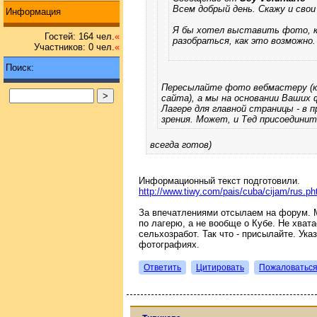
Всем добрый день. Скажу и свои
Информация
Я бы хотел выставить фото, к
Гостей: 164 чел.
«
разобраться, как это возможно.
Участников: 0 чел.
«
Поиск:
Пересылайте фото вебмастеру (кл
сайта), а мы на основании Ваших
Лагере для главной страницы - в п
зрения. Может, и Тед присоединит
всегда готов)
Информационный текст подготовили.
http://www.tiwy.com/pais/cuba/cijam/rus.ph
За впечатлениями отсылаем на форум. 
по лагерю, а не вообще о Кубе. Не хват
сельхозработ. Так что - присылайте. Ука
фотографиях.
Ответить
Цитировать
Пожаловатьс