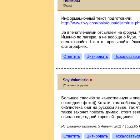
Тивикова
(Гость)
Информационный текст подготовили:
http://www.tiwy.com/pais/cuba/cijam/rus.ph
За впечатлениями отсылаем на форум. 
Именно по лагерю, а не вообще о Кубе. 
сельхозработ. Так что - присылайте. Ука
фотографиях.
Ответить
Цитировать
Пожаловатьс
●
Soy Voluntario
(Участник форума)
Большое спасибо за качественную и опе
последние фото))) Кстати, там собрана д
библиотека книг на русском языке, так ч
также захочет поехать,думаю, стоит взя
начало еще одной хорошей традиции.
Исправлено автором: 5 Апреля, 2011 ( 15:22:05 )
Ответить
Цитировать
Пожаловатьс