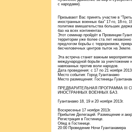
с народами).
Призывают Вас принять участие в “Трет
иностранных военных баз” 17-го, 18-го, 1
политике вмешательства больших держа
баз на всех континентах.
Этот семинар пройдёт в Провинции Гуант
территории уже более ста лет незаконно
предлогом борьбы с терроризмом, превр
бесчеловечных центров пыток на Земле.
Эта встреча станет важным мероприяти
международной борьбе за уничтожение н
навязанных против воли народов.
Дата проведения: с 17 по 21 ноября 2013г
Место события: Город Гуантанамо
Место размещения: Гостиницы Гуантана
ПРЕДВАРИТЕЛЬНАЯ ПРОГРАММА III С
ИНОСТРАННЫХ ВОЕННЫХ БАЗ.
Гуантанамо 18, 19 и 20 ноября 2013г.
Воскресенье 17 ноября 2013г.
Прибытие Делегаций. Размещение и аккр
Регистрация в Гостинице.
Обед в Гостинице.
20:00 Проведение Ночи Гуантанамера