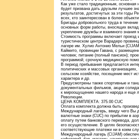
Как уже стало традиционным, основная 
будет призвана дать друзьям лучшее зн
результатов, достигнутых за эти годы 
всех, кто заинтересован в более объект
Бригады добровольного труда в течение
основных форм работы, вносящих вклад
укрепление дружбы и взаимного знания 
Стоимость программы включает проезд из
туристическом центре Варадеро провин
лагере им. Хулио Антонио Мельи (CIJAM
Каймито, провинции Гавана, с размещен
человек; питание (полный пансион); про
программой; срочную медицинскую пом
В период пребывания предлагается инте
политических и массовых организациях, 
сельском хозяйстве, посещение мест ист
характера и др.
Предусмотрены также спортивные и танц
документальных фильмов, акции солидар
к мироощущению нашего народа и еще л
Революции.
ЦЕНА КОМПЛЕКТА: 375.00 CUC
Оплата комплекта должна быть произвед
Международный лагерь, ввиду чего Вы 
валютные знаки (CUC) по прибытии в аэ
оплату путем банковского перевода, до
его осуществление. В целях безопасност
соответствующие платежи ни в коем сл
Международный лагерь (CIJAM) обеспечи
кафетерий, бар, магазин, национальну