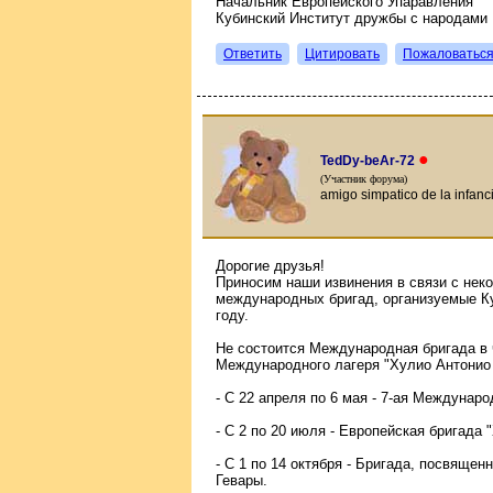
Начальник Европейского Упаравления
Кубинский Институт дружбы с народами
Ответить
Цитировать
Пожаловатьс
●
TedDy-beAr-72
(Участник форума)
amigo simpatico de la infanc
Дорогие друзья!
Приносим наши извинения в связи с нек
международных бригад, организуемые К
году.
Не состоится Международная бригада в 
Международного лагеря "Хулио Антонио
- С 22 апреля по 6 мая - 7-ая Междунар
- С 2 по 20 июля - Европейская бригада 
- С 1 по 14 октября - Бригада, посвяще
Гевары.