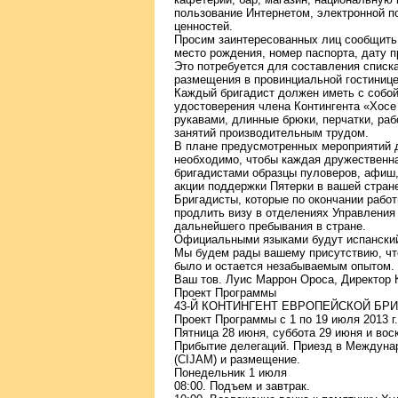
пользование Интернетом, электронной п
ценностей.
Просим заинтересованных лиц сообщить 
место рождения, номер паспорта, дату п
Это потребуется для составления списк
размещения в провинциальной гостинице
Каждый бригадист должен иметь с собо
удостоверения члена Контингента «Хосе
рукавами, длинные брюки, перчатки, ра
занятий производительным трудом.
В плане предусмотренных мероприятий 
необходимо, чтобы каждая дружественна
бригадистами образцы пуловеров, афиш
акции поддержки Пятерки в вашей стран
Бригадисты, которые по окончании рабо
продлить визу в отделениях Управления
дальнейшего пребывания в стране.
Официальными языками будут испанский
Мы будем рады вашему присутствию, что
было и остается незабываемым опытом.
Ваш тов. Луис Маррон Ороса, Директор 
Проект Программы
43-Й КОНТИНГЕНТ ЕВРОПЕЙСКОЙ БР
Проект Программы с 1 по 19 июля 2013 г.
Пятница 28 июня, суббота 29 июня и вос
Прибытие делегаций. Приезд в Междуна
(CIJAM) и размещение.
Понедельник 1 июля
08:00. Подъем и завтрак.