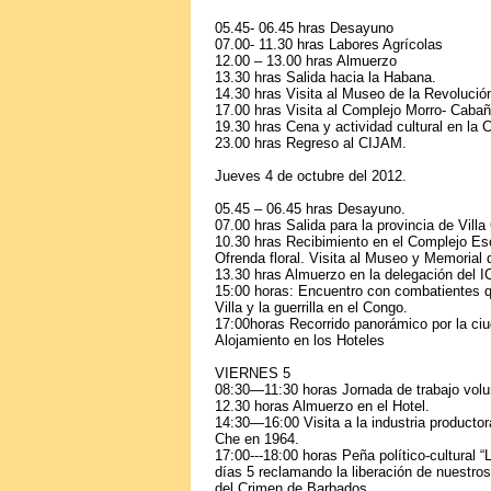
05.45- 06.45 hras Desayuno
07.00- 11.30 hras Labores Agrícolas
12.00 – 13.00 hras Almuerzo
13.30 hras Salida hacia la Habana.
14.30 hras Visita al Museo de la Revolució
17.00 hras Visita al Complejo Morro- Cab
19.30 hras Cena y actividad cultural en la 
23.00 hras Regreso al CIJAM.
Jueves 4 de octubre del 2012.
05.45 – 06.45 hras Desayuno.
07.00 hras Salida para la provincia de Villa 
10.30 hras Recibimiento en el Complejo Es
Ofrenda floral. Visita al Museo y Memorial 
13.30 hras Almuerzo en la delegación del I
15:00 horas: Encuentro con combatientes q
Villa y la guerrilla en el Congo.
17:00horas Recorrido panorámico por la ciu
Alojamiento en los Hoteles
VIERNES 5
08:30—11:30 horas Jornada de trabajo volun
12.30 horas Almuerzo en el Hotel.
14:30—16:00 Visita a la industria producto
Che en 1964.
17:00---18:00 horas Peña político-cultural 
días 5 reclamando la liberación de nuestro
del Crimen de Barbados.