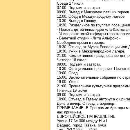
Среда 17 июля
07:00. Подъем и завтрак.
09:00. Выезд к Мавзолею павших героев 
12:00. Обед в Международном лагере.
13:30. Выезд в Гавану.
14:30. Раздельное по группам посещени
- Приюта детей-инвалидов «Ла-Кастелья
- Университетской кафедры геронтологи
- Балетной студии «Литц Альфонс».
Свободное время в городе.
18:30. Отъезд от Музея Революции или 
19:30. Ужин в Международном лагере.
21:00. Коллективное празднование дня 
Четверг 18 июля
09:00. Подъем и завтрак.
10:30. Официальное прощание. Приняти
13:00. Обед.
15:00. Заключительные собрания по стр
19:00. Ужин.
21:00. Прощальная культурная программ
Пятница 19 июля
09:00. Подъем и завтрак.
10:00. Отъезд в Гавану автобуса с бриг
День и вечер: Отъезд в аэропорт.
ПРИМЕЧАНИЕ: В Программе бригады могу
нас причинам.
ЕВРОПЕЙСКОЕ НАПРАВЛЕНИЕ
Улица 17 № 306 между H и I
Ведадо, город Гавана, Куба
Тел.: (537) 838 — 2403