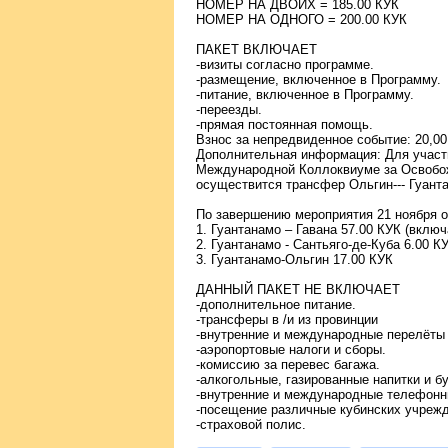
НОМЕР НА ДВОИХ = 185.00 КУК
НОМЕР НА ОДНОГО = 200.00 КУК
ПАКЕТ ВКЛЮЧАЕТ
-визиты согласно программе.
-размещение, включенное в Программу.
-питание, включенное в Программу.
-переезды.
-прямая постоянная помощь.
Взнос за непредвиденное событие: 20,0
Дополнительная информация: Для участн
Международной Коллоквиуме за Освобож
осуществится трансфер Ольгин--- Гуант
По завершению мероприятия 21 ноября 
1. Гуантанамо – Гавана 57.00 КУК (включ
2. Гуантанамо - Сантьяго-де-Куба 6.00 К
3. Гуантанамо-Ольгин 17.00 КУК
ДАННЫЙ ПАКЕТ НЕ ВКЛЮЧАЕТ
-дополнительное питание.
-трансферы в /и из провинции
-внутренние и международные перелёты
-аэропортовые налоги и сборы.
-комиссию за перевес багажа.
-алкогольные, газированные напитки и 
-внутренние и международные телефонн
-посещение различные кубинских учрежд
-страховой полис.