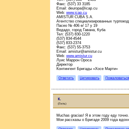
Факс: (537) 33 3185
Email: deuropa@icap.cu
Web:
www.icap.cu
AMISTUR CUBA S.A.
Агентство специализированных турпоезд
Пасео № 406 e/ 17 y 19
Ведадо, город Гавана, Куба
Тел: (537) 830-1220
(537) 834-4544
(537) 833-2374
Факс: (537) 55-3753
Email: amistur@amistur.cu
Web:
www.amistur.cu
Луис Маррон Ороса
Директор
Контингент Бригады «Хосе Марти»
Ответить
Цитировать
Пожаловатьс
К.
(Гость)
Muchas gracias! Я в этом году еду точно
Мои рассказы о Бригаде 2009 года вдох
Ответить
Цитировать
Пожаловатьс