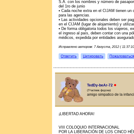
S.A. con los nombres y número de pasaporte
del 1ro de junio
• Cada noche extra en el CIJAM tienen un 
para las agencias.
• Las actividades opcionales deben ser pag
en el CIJAM (lugar de alojamiento) y utiliza
• De forma obligatoria todos los viajeros, e
el ingreso al país, deben contar con una pó
médicos, expedida por entidades asegurad
Исправлено автором: 7 Августа, 2012 ( 11:37:10
Ответить
Цитировать
Пожаловатьс
●
TedDy-beAr-72
(Участник форума)
amigo simpatico de la infanc
¡LIBERTAD AHORA!
VIII COLOQUIO INTERNACIONAL
POR LA LIBERACIÓN DE LOS CINCO H