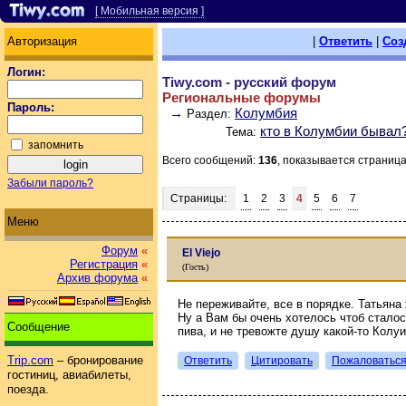
[ Мобильная версия ]
Авторизация
|
Ответить
|
Соз
Логин:
Tiwy.com - русский форум
Региональные форумы
Пароль:
→
Колумбия
Раздел:
кто в Колумбии бывал
Тема:
запомнить
Всего сообщений:
136
, показывается страниц
Забыли пароль?
Страницы:
1
2
3
4
5
6
7
Меню
Форум
«
El Viejo
Регистрация
«
(Гость)
Архив форума
«
Не переживайте, все в порядке. Татьяна 
Ну а Вам бы очень хотелось чтоб сталос
Сообщение
пива, и не тревожте душу какой-то Колуи
Trip.com
– бронирование
Ответить
Цитировать
Пожаловатьс
гостиниц, авиабилеты,
поезда.