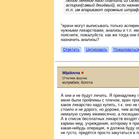
любое лечение надо платить из свое
аспирин(самый дешёвый), если назна
т.п. им впаривают огромные штраф
"врачи могут выписывать только аспири
нужными лекарствами, анализы и т.п. и
поясните, пожалуйста. как же тогда они 
назначить анализы?
Ответить
Цитировать
Пожаловатьс
●
Mijailovna
(Участник форума)
колумбия, богота
А они и не будут лечить. Я принадлежу
меня были проблемы с плечом, врaч про
какое лекарство надо купить, т.к. оно не
стоило и не дорого, но дороже, чем аспи
немалую сумму ежемeсячно, а посещаю в
А в список бесплатных лекарств входят 
карман мед. учреждения, которому я при
какая-нибудь операция, я должна буду о
не густо, придётся просто закутаться в