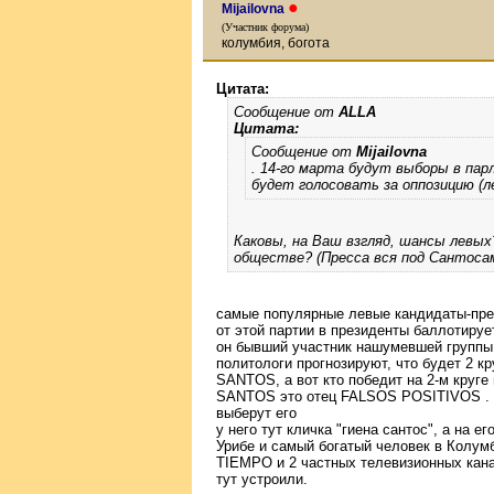
●
Mijailovna
(Участник форума)
колумбия, богота
Цитата:
Сообщение от
ALLA
Цитата:
Сообщение от
Mijailovna
. 14-го марта будут выборы в пар
будет голосовать за оппозицию (л
Каковы, на Ваш взгляд, шансы левых
обществе? (Пресса вся под Сантосам
cамые популярные левые кандидаты-пр
от этой партии в президенты баллотир
он бывший участник нашумевшей группы
политологи прогнозируют, что будет 2 к
SANTOS, а вот кто победит на 2-м круге
SANTOS это отец FALSOS POSITIVOS . к
выберут его
у него тут кличка "гиена сантос", а на 
Урибе и самый богатый человек в Колум
TIEMPO и 2 частных телевизионных кана
тут устроили.