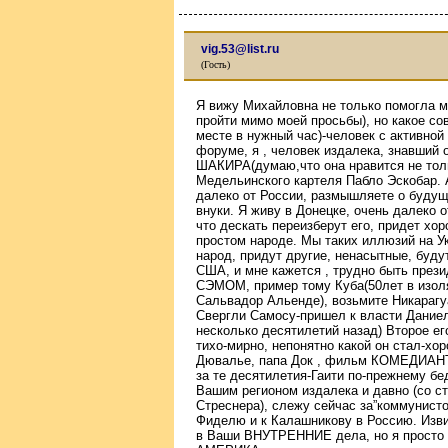
vig.53@list.ru
(Гость)
Я вижу Михайловна не только помогла м
пройти мимо моей просьбы), но какое со
месте в нужный час)-человек с активной
форуме, я , человек издалека, знавший 
ШАКИРА(думаю,что она нравится не толь
Медельинского картеля Пабло Эскобар. А
далеко от России, размышляете о будущ
внуки. Я живу в Донецке, очень далеко 
что дескать переизберут его, придет хо
простом народе. Мы таких иллюзий на Ук
народ, придут другие, ненасытные, буду
США, и мне кажется , трудно быть през
СЭМОМ, пример тому Куба(50лет в изоля
Сальвадор Альенде), возьмите Никарагуа
Свергли Самосу-пришел к власти Даниел
несколько десятилетий назад) Второе ег
тихо-мирно, непонятно какой он стал-хо
Дювалье, папа Док , фильм КОМЕДИАНТЫ
за те десятилетия-Гаити по-прежнему бе
Вашим регионом издалека и давно (со с
Стреснера), слежу сейчас за”коммунисто
Фиделю и к Калашникову в Россию. Изви
в Ваши ВНУТРЕННИЕ дела, но я просто 