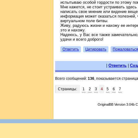
испытываю особой гордости по этому по
Мне кажется, не стоит устраивать здес
написать свое мнение или видение вещей
информация может оказаться полезней, ч
виртуальном поле битвы.
Живу, радуюсь жизни и нахожу ее интере
это и нахожу.
Надеюсь, у Вас все также замечательно,
удачи и всего доброго!
Ответить
Цитировать
Пожаловатьс
|
Ответить
|
Соз
Всего сообщений:
136
, показывается страниц
Страницы:
1
2
3
4
5
6
7
OriginalBB Version 3.04b 