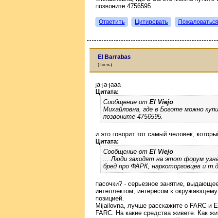
позвоните 4756595.
Ответить
Цитировать
Пожаловатьс
El Barrabas
(Гость)
ja-ja-jaaa
Цитата:
Сообщение от
El Viejo
Михайловна, где в Боготе можно куп
позвоните 4756595.
и это говорит тот самый человек, который
Цитата:
Сообщение от
El Viejo
... Люди заходят на этот форум узн
бред про ФАРК, наркоторговцев и т.д
пасочки? - серьезное занятие, выдающе
интеллектом, интересом к окружающему 
позицией.
Mijailovna, лучше расскажите о FARC и E
FARC. На какие средства живете. Как жи