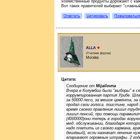
хозяйственные продукты дорожают с ка
Вот таких правителей выбирает "славный
Ответить
Цитировать
Пожаловатьс
●
ALLA
(Участник форума)
Москва
Цитата:
Сообщение от
Mijailovna
Вчера в Колумбии были "выборы" в се
коррумпированная партия Урибе. Шла
за 50000 песо, за мешок цемента, за
продал свои голоса. поистине, народ
время своего правления лишил труд
лишил пенсий, при помощи парамилит
(4000000)они теперь в городах вору
мед. обслуживании, благодаря котор
надо платить из своего кармана, в
дешёвый), если назначат лечение ну
впаривают огромные штрафы. 2 года