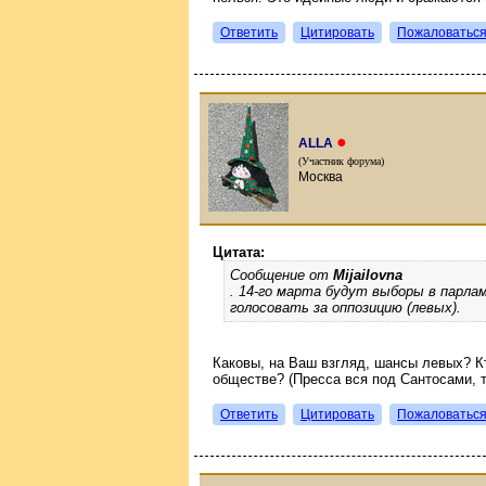
Ответить
Цитировать
Пожаловатьс
●
ALLA
(Участник форума)
Москва
Цитата:
Сообщение от
Mijailovna
. 14-го марта будут выборы в парла
голосовать за оппозицию (левых).
Каковы, на Ваш взгляд, шансы левых? Кт
обществе? (Пресса вся под Сантосами, та
Ответить
Цитировать
Пожаловатьс