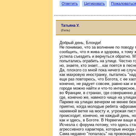
Ответить
Цитировать
Пожаловатьс
Татьяна У.
(Гость)
Добрый день, Блонди!
Не понимаю, что за волнение по поводу 
сообщить, что я жива и здорова, к тому 
успела съездить и вернуться обратно. М
попытались ограбить на улице. Честно го
но, знаете, кто знает....как поется в пе
Да, плохого со мной пока ничего не случ
как махровую иностранку, пытались "над
еще раз повторюсь, что Богота, с ее хао
конечно, не радует совсем, равно как и 
городе можно найти и что-то интересное
во Франции, в странах, где совершенно д
где, конечно же, намного чище на улицах
Париже на улицах вечером не менее безо
приятно, когда молодые ребята -афроам
наземной ветке на мосту и, угрожая пис
происходит, конечно, не каждый день, н
как и здесь, в Боготе. В Норвегии ваще 
Исчезла с форума потому, что здесь ст
агрессивного характера, которые иногда
Сама недавно "попалась" на провокацию