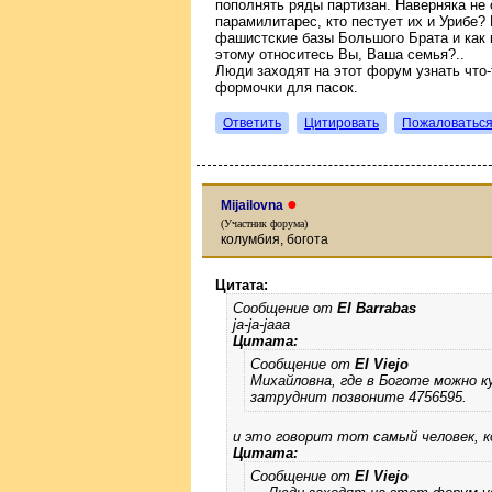
пополнять ряды партизан. Наверняка не 
парамилитарес, кто пестует их и Урибе?
фашистские базы Большого Брата и как 
этому относитесь Вы, Ваша семья?..
Люди заходят на этот форум узнать что-
формочки для пасок.
Ответить
Цитировать
Пожаловатьс
●
Mijailovna
(Участник форума)
колумбия, богота
Цитата:
Сообщение от
El Barrabas
ja-ja-jaaa
Цитата:
Сообщение от
El Viejo
Михайловна, где в Боготе можно к
затруднит позвоните 4756595.
и это говорит тот самый человек, ко
Цитата:
Сообщение от
El Viejo