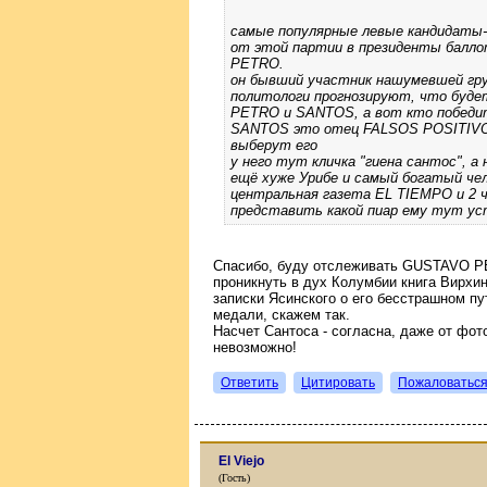
cамые популярные левые кандидат
от этой партии в президенты балл
PETRO.
он бывший участник нашумевшей гру
политологи прогнозируют, что будет
PETRO и SANTOS, а вот кто победит
SANTOS это отец FALSOS POSITIVOS
выберут его
у него тут кличка "гиена сантос", а
ещё хуже Урибе и самый богатый чел
центральная газета EL TIEMPO и 2 
представить какой пиар ему тут ус
Спасибо, буду отслеживать GUSTAVO PE
проникнуть в дух Колумбии книга Вирхи
записки Ясинского о его бесстрашном п
медали, скажем так.
Насчет Сантоса - согласна, даже от фот
невозможно!
Ответить
Цитировать
Пожаловатьс
El Viejo
(Гость)