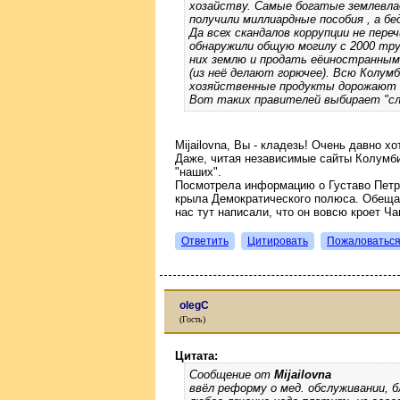
хозайству. Самые богатые землевлад
получили миллиардные пособия , а бе
Да всех скандалов коррупции не пере
обнаружили общую могилу с 2000 тру
них землю и продать еёиностранным
(из неё делают горючее). Всю Колумб
хозяйственные продукты дорожают 
Вот таких правителей выбирает "сла
Mijailovna, Вы - кладезь! Очень давно х
Даже, читая независимые сайты Колумби
"наших".
Посмотрела информацию о Густаво Петро
крыла Демократического полюса. Обещае
нас тут написали, что он вовсю кроет Ча
Ответить
Цитировать
Пожаловатьс
оlegС
(Гость)
Цитата:
Сообщение от
Mijailovna
ввёл реформу о мед. обслуживании, 