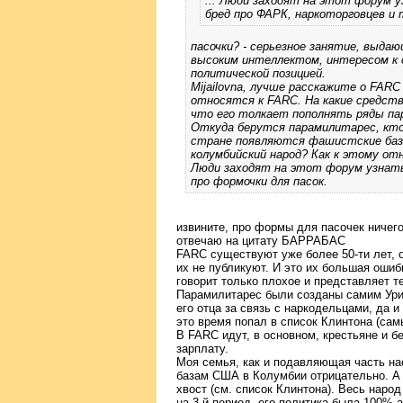
... Люди заходят на этот форум у
бред про ФАРК, наркоторговцев и 
пасочки? - серьезное занятие, выда
высоким интеллектом, интересом к 
политической позицией.
Mijailovna, лучше расскажите о FARC
относятся к FARC. На какие средств
что его толкает пополнять ряды пар
Откуда берутся парамилитарес, кто 
стране появляются фашистские баз
колумбийский народ? Как к этому от
Люди заходят на этот форум узнать 
про формочки для пасок.
извините, про формы для пасочек ничего
отвечаю на цитату БАРРАБАС
FARC существуют уже более 50-ти лет, об
их не публикуют. И это их большая ошибк
говорит только плохое и представляет т
Парамилитарес были созданы самим Урибе
его отца за связь с наркодельцами, да 
это время попал в список Клинтона (са
В FARC идут, в основном, крестьяне и б
зарплату.
Моя семья, как и подавляющая часть на
базам США в Колумбии отрицательно. А У
хвост (см. список Клинтона). Весь наро
на 3-й период, его политика была 100% 