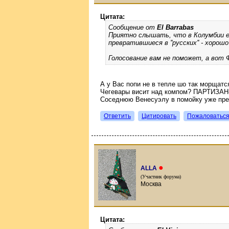
Цитата:
Сообщение от
El Barrabas
Приятно слышать, что в Колумбии е
превратившиеся в ''русских'' - хорош
Голосование вам не поможет, а вот 
А у Вас попи не в тепле шо так морщат
Чегевары висит над компом? ПАРТИЗАН-
Соседнюю Венесуэлу в помойку уже прев
Ответить
Цитировать
Пожаловатьс
●
ALLA
(Участник форума)
Москва
Цитата: