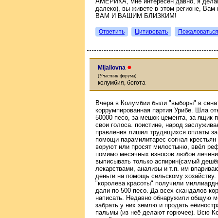
АМЕРИКА, мне интересен давно, я делаю
далеко), вы живете в этом регионе, В
ВАМ И ВАШИМ БЛИЗКИМ!
Ответить
Цитировать
Пожаловатьс
●
Mijailovna
(Участник форума)
колумбия, богота
Вчера в Колумбии были "выборы" в сенат
коррумпированная партия Урибе. Шла от
50000 песо, за мешок цемента, за ящик
свои голоса. поистине, народ заслуживае
правления лишил трудящихcя оплаты за 
помощи парамилитарес согнал крестьян с
воруют или просят милостыню, ввёл реф
помимо месячных взносов любое лечение
выписывать только аспирин(самый дешё
лекарствами, анализы и т.п. им впарив
деньги на помощь сельскому хозайству
"королева красоты" получили миллиардн
дали по 500 песо. Да всех скандалов ко
написать. Недавно обнаружили общую мог
забрать у них землю и продать еёиност
пальмы (из неё делают горючее). Всю К