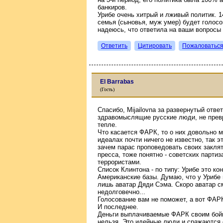
банкиров.
Урибе очень хитрый и лживый политик. 1
семья (сыновья, муж умер) будет голосо
надеюсь, что ответила на ваши вопросы
Ответить
Цитировать
Пожаловатьс
El Barrabas
(Гость)
Спасибо, Mijailovna за развернутый отве
здравомыслящие русские люди, не превра
тепле.
Что касается ФАРК, то о них довольно м
идеалах почти ничего не известно, так э
зачем парас проповедовать своих закля
пресса, тоже понятно - советских парти
террористами.
Список Клинтона - по типу: Урибе это ко
Американские базы. Думаю, что у Урибе н
лишь аватар Дяди Сэма. Скоро аватар см
недолговечно...
Голосование вам не поможет, а вот ФАРК
И последнее.
Деньги выплачиваемые ФАРК своим бойц
нельзя. Это идейные люди и сражаются о