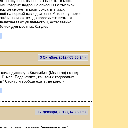
олжен неукоснительно выполнять те меры
ния, которые подробно описаны на тысячах
зом он сможет в разы сократить риск
ой на первый взгляд стране. А то получается
ещё и напиваются до поросячего визга от
ечатлений от увиденного и, естественно,
бычей для местных бандюг.
я
3 Октября, 2012 ( 03:30:24 )
 командировку в Колумбию (Мельгар) на год
 11 мес. Подскажите, как там с годовалым
и? Стоит ли вообще ехать, не рано ?
я
17 Декабря, 2012 ( 14:28:19 )
ком : климат, питание, /прививают ли?