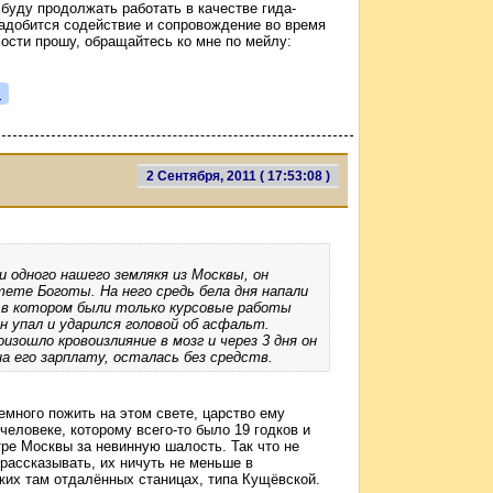
 буду продолжать работать в качестве гида-
онадобится содействие и сопровождение во время
ости прошу, обращайтесь ко мне по мейлу:
я
2 Сентября, 2011 ( 17:53:08 )
и одного нашего землякя из Москвы, он
тете Боготы. На него средь бела дня напали
 в котором были только курсовые работы
н упал и ударился головой об асфальт.
оизошло кровоизлияние в мозг и через 3 дня он
на его зарплату, осталась без средств.
немного пожить на этом свете, царство ему
человеке, которому всего-то было 19 годков и
тре Москвы за невинную шалость. Так что не
рассказывать, их ничуть не меньше в
яких там отдалённых станицах, типа Кущёвской.