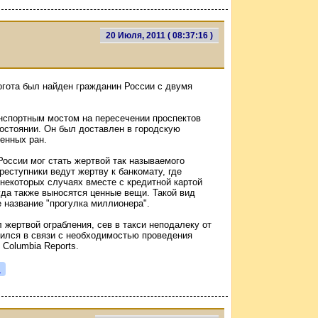
20 Июля, 2011 ( 08:37:16 )
гота был найден гражданин России с двумя
нспортным мостом на пересечении проспектов
состоянии. Он был доставлен в городскую
ченных ран.
России мог стать жертвой так называемого
реступники ведут жертву к банкомату, где
 некоторых случаях вместе с кредитной картой
уда также выносятся ценные вещи. Такой вид
название "прогулка миллионера".
 жертвой ограбления, сев в такси неподалеку от
дился в связи с необходимостью проведения
 Columbia Reports.
я