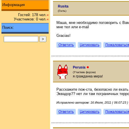
Информация
Rusita
(Гость)
Гостей: 178 чел.
«
Участников: 0 чел.
«
Маша, мне необходимо поговорить с Вам
мне тел или e-mail
Поиск:
Gracias!
Ответить
Цитировать
Пожаловатьс
●
Perusia
(Участник форума)
я гражданка мира!
Расскажите пож-ста, безопасно ли ехать
Эквадор?? нет ли там пограничных терро
Исправлено автором: 16 Июля, 2011 ( 06:07:23 )
Ответить
Цитировать
Пожаловатьс