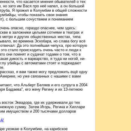
бенности, что касается мнения обывателей о тех
, но зато им Вася про неё напел, а он большой
 труба. Я прожил в Колумбии в общей сложности
лумбийцы, чтобы показать свои знания
т), с большим сочуствием и пониманием
очень опасно, гораздо опаснее, чем здесь:
скве в заложники целыми сотнями в театрах и
в метро и других общественных местах, типа
бывало, во времена Эскобара, но слава богу всё
 отвечал: Да это полнейшая чепуха, про которую
 это стало происходить очень часто и люди к
то они помнят и судачат годами о том, что в
акая дикость и варварство, я туда ни ногой, ни-
углу убийцы с автоматами стоят и поджидают
ле.
 рассказ, я вам также могу предложить ещё одну
 Америке, но уже связанных с нашими с вами
итают, что Альберт Беляев и его супруга в 2004
оря Бадаева", его жену Регину и их 13-летнюю
 восток Эквадора, где их удерживали до тех
енежную сумму. Затем Игорь, Регина и Хиллари
 им имуществом и 200 тысячами долларов
14/
ябре уезжаю в Колумбию, на карибское