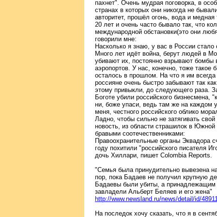
пахнет". Очень мудрая поговорка, в осо
странах в которых они никогда не бывали
авторитет, прошёл огонь, вода и медная
20 лет и очень часто бывало так, что ко
международной обстановки(это они любя
говорили мне:
Насколько я знаю, у вас в России стало 
Много лет идёт война, берут людей в Мо
убивают их, постоянно взрывают бомбы 
аэропортов. У нас, конечно, тоже такое 
осталось в прошлом. На что я им всегда
россияне очень быстро забывают так как
этому привыкли, до следующего раза. За
Боготе убили российского бизнесмена, "к
ни, боже упаси, ведь там же на каждом 
меня, честного российского облико мора
Ладно, чтобы сильно не затягивать свой
новость, из области страшилок в Южной
бравыми соотечественниками:
Правоохранительные органы Эквадора сч
году похитили "российского писателя Иг
дочь Хиллари, пишет Colombia Reports.
"Семья была принудительно вывезена на
пор, пока Бадаев не получил крупную д
Бадаевы были убиты, а принадлежащим
завладели Альберт Беляев и его жена"
http://www.newsland.ru/news/detail/id/4891
На последок хочу сказать, что я в сент