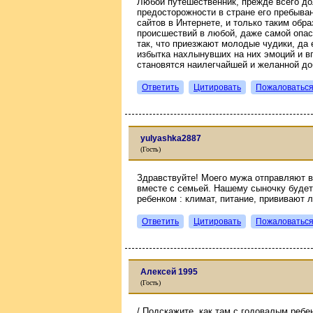
Любой путешественник, прежде всего д
предосторожности в стране его пребыва
сайтов в Интернете, и только таким обра
происшествий в любой, даже самой опасн
так, что приезжают молодые чудики, да 
избытка нахлынувших на них эмоций и вп
становятся наилегчайшей и желанной до
Ответить
Цитировать
Пожаловатьс
yulyashka2887
(Гость)
Здравствуйте! Моего мужа отправляют в
вместе с семьей. Нашему сыночку будет
ребенком : климат, питание, прививают л
Ответить
Цитировать
Пожаловатьс
Алексей 1995
(Гость)
/ Подскажите, как там с годовалым ребен