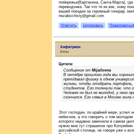
побережье(Картахена, Санта-Марта), где
переводчика. Так что те из вас, кому п
вашей поездки за скромный гонорар, мил
nezabivchiviy@gmail.com
Ответить
Цитировать
Пожаловатьс
Анфитрион
(Гость)
Цитата:
Сообщение от
Mijailovna
В октябре прошлого года мы хоронил
преподавал физику в одном универси
жулики, чтобы отобрать портфель,
студентов. Его толкнули так, что о
Человек он был не молодой, у него пр
скончался. Его семья в Москве жила 
Этот господин, по крайней мере, успел 
небесное, а что говорить о том молодом 
которого недавно замочили в самом цен
нужно мне тут страшилок про Колумбию 
российской столице, не говоря уже о вс