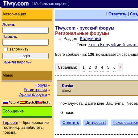
[ Мобильная версия ]
Авторизация
|
Ответить
|
Соз
Логин:
Tiwy.com - русский форум
Региональные форумы
Пароль:
→
Колумбия
Раздел:
кто в Колумбии бывал
Тема:
запомнить
Всего сообщений:
136
, показывается страниц
Забыли пароль?
Страницы:
1
2
3
4
5
6
7
Меню
Форум
«
Rusita
Регистрация
«
(Гость)
Архив форума
«
пожалуйста, дайте мне Ваш e-mail Neces
Сообщение
Gracias
Trip.com
– бронирование
Ответить
Цитировать
Пожаловатьс
гостиниц, авиабилеты,
поезда.