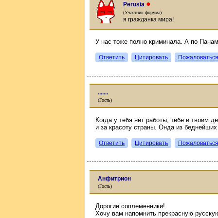
●
Perusia
(Участник форума)
я гражданка мира!
У нас тоже полно криминала. А по Пана
Ответить
Цитировать
Пожаловатьс
.......
(Гость)
Когда у тебя нет работы, тебе и твоим д
и за красоту страны. Онда из беднейших
Ответить
Цитировать
Пожаловатьс
Анфитрион
(Гость)
Дорогие соплеменники!
Хочу вам напомнить прекрасную русскую 