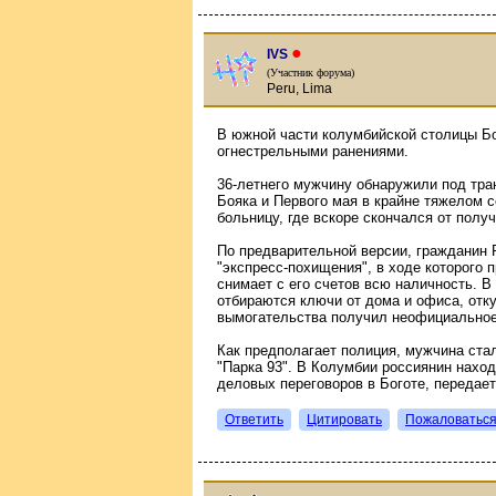
●
IVS
(Участник форума)
Peru, Lima
В южной части колумбийской столицы Бо
огнестрельными ранениями.
36-летнего мужчину обнаружили под тра
Бояка и Первого мая в крайне тяжелом 
больницу, где вскоре скончался от полу
По предварительной версии, гражданин 
"экспресс-похищения", в ходе которого п
снимает с его счетов всю наличность. В
отбираются ключи от дома и офиса, отк
вымогательства получил неофициальное 
Как предполагает полиция, мужчина стал
"Парка 93". В Колумбии россиянин нахо
деловых переговоров в Боготе, передает
Ответить
Цитировать
Пожаловатьс