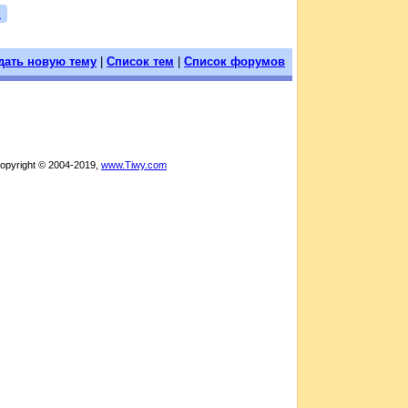
я
дать новую тему
|
Список тем
|
Список форумов
Copyright © 2004-2019,
www.Tiwy.com