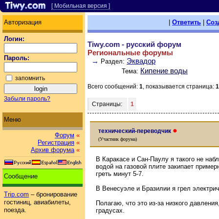
[ Мобильная версия ]
Авторизация
|
Ответить
|
Соз
Логин:
Tiwy.com - русский форум
Региональные форумы
Пароль:
→
Эквадор
Раздел:
Кипение воды
Тема:
запомнить
Всего сообщений:
1
, показывается страница:
1
Забыли пароль?
Страницы:
1
Меню
●
технический-переводчик
Форум
«
(Участник форума)
Регистрация
«
Архив форума
«
В Каракасе и Сан-Паулу я такого не наб
водой на газовой плите закипает пример
греть минут 5-7.
Сообщение
В Венесуэле и Бразилии я грел электрич
Trip.com
– бронирование
гостиниц, авиабилеты,
Полагаю, что это из-за низкого давления
поезда.
градусах.