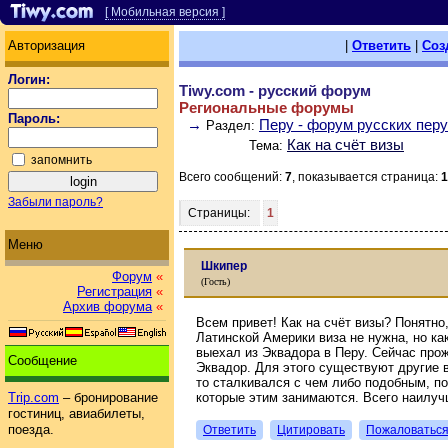
[ Мобильная версия ]
Авторизация
|
Ответить
|
Соз
Логин:
Tiwy.com - русский форум
Региональные форумы
Пароль:
→
Перу - форум русских пер
Раздел:
Как на счёт визы
Тема:
запомнить
Всего сообщений:
7
, показывается страница:
1
Забыли пароль?
Страницы:
1
Меню
Шкипер
Форум
«
(Гость)
Регистрация
«
Архив форума
«
Всем привет! Как на счёт визы? Понятно
Латинской Америки виза не нужна, но как
выехал из Эквадора в Перу. Сейчас прож
Сообщение
Эквадор. Для этого существуют другие в
то сталкивался с чем либо подобным, по
которые этим занимаются. Всего наилуч
Trip.com
– бронирование
гостиниц, авиабилеты,
поезда.
Ответить
Цитировать
Пожаловатьс