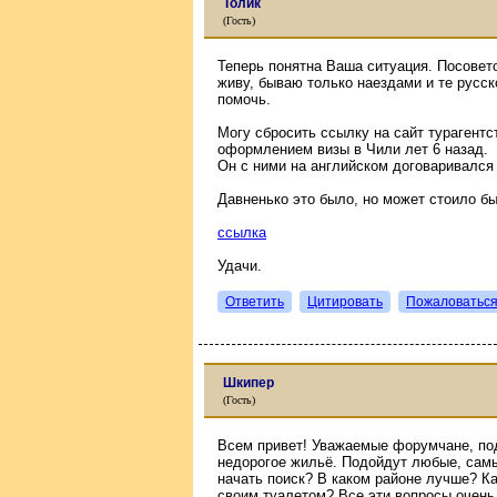
Толик
(Гость)
Теперь понятна Ваша ситуация. Посовето
живу, бываю только наездами и те русск
помочь.
Могу сбросить ссылку на сайт турагентс
оформлением визы в Чили лет 6 назад.
Он с ними на английском договаривался 
Давненько это было, но может стоило бы
ссылка
Удачи.
Ответить
Цитировать
Пожаловатьс
Шкипер
(Гость)
Всем привет! Уважаемые форумчане, под
недорогое жильё. Подойдут любые, самы
начать поиск? В каком районе лучше? Ка
своим туалетом? Все эти вопросы очень