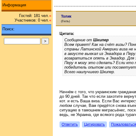
Информация
Гостей: 181 чел.
«
Толик
Участников: 0 чел.
«
(Гость)
Поиск:
Цитата:
Сообщение от
Шкипер
Всем привет! Как на счёт визы? Поня
страны Латинской Америки виза не ну
в августе выехал из Эквадора в Перу
возвратиться опять в Эквадор. Для 
Перу я могу это сделать? Если кто 
победитель опытом или посоветуете
Всего наилучшего Шкипер.
Начнём с того, что украинским граждана
до 90 дней. Так что если захотите верну
кот. и есть Ваша виза. Если Вас интерес
любом случае, Вам придётся снова въеха
ситуацию в тамошнем миграсьёнес, поско
ведь, не Украина, где всякого рода тура
Ответить
Цитировать
Пожаловатьс