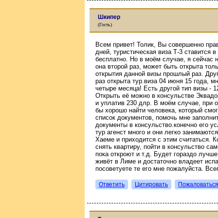
Шкипер
(Гость)
Всем привет! Толик, Вы совершенно прав
дней, туристическая виза Т-3 ставится в
бесплатно. Но в моём случае, я сейчас н
она второй раз, может быть открыта тол
открытия данной визы прошлый раз. Дру
раз открыта тур.виза 04 июня 15 года, м
четыре месяца! Есть другой тип визы - 12
Открыть её можно в консульстве Эквадо
и уплатив 230 длр. В моём случае, при 
бы хорошо найти человека, который смог
список документов, помочь мне заполнит
документы в консульство.конечно его ус
тур агенст много и они легко занимаютс
Хаеме и приходится с этим считаться. К
снять квартиру, пойти в консульство са
пока откроют и т.д. Будет гораздо лучш
живёт в Лиме и достаточно владеет испа
посоветуете те его мне пожалуйста. Все
Ответить
Цитировать
Пожаловатьс