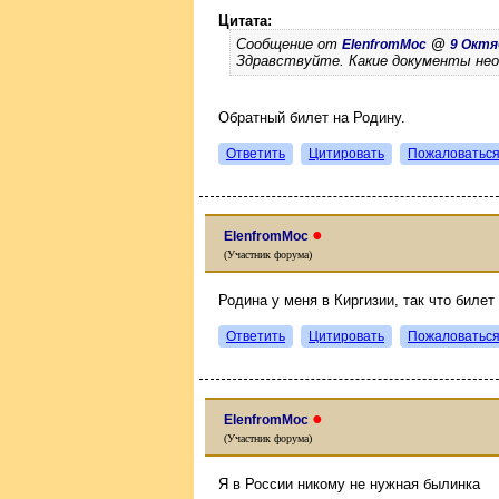
Цитата:
Сообщение от
@
ElenfromMoc
9 Октяб
Здравствуйте. Какие документы нео
Обратный билет на Родину.
Ответить
Цитировать
Пожаловатьс
●
ElenfromMoc
(Участник форума)
Родина у меня в Киргизии, так что билет
Ответить
Цитировать
Пожаловатьс
●
ElenfromMoc
(Участник форума)
Я в России никому не нужная былинка