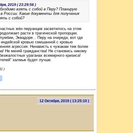
ря, 2019 ( 23:29:56 )
бходимо взять с собой в Перу? Планирую
н в России. Какие документы для получения
ять с собой?
частных жён перуанцев засветилось на этом
продолжает расти в трагической пропорции.
умбии, Эквадоре... Перу на очереди, вот где
х индейской кровью смешанной с кровью
ренняя агрессия. Ненависть к чужакам тем более
а! Не меняй гражданства! Не становись никому
езжалостных ураганах всемирного кризиса!
степей" калмык будет лучше.
1 )
я
12 Октября, 2019 ( 13:25:10 )