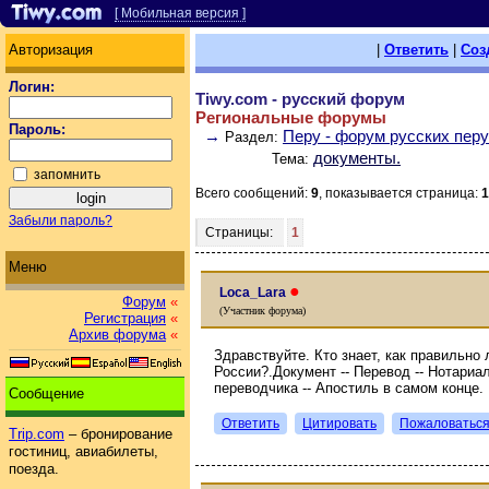
[ Мобильная версия ]
Авторизация
|
Ответить
|
Соз
Логин:
Tiwy.com - русский форум
Региональные форумы
Пароль:
→
Перу - форум русских пер
Раздел:
документы.
Тема:
запомнить
Всего сообщений:
9
, показывается страница:
1
Забыли пароль?
Страницы:
1
Меню
●
Loca_Lara
Форум
«
(Участник форума)
Регистрация
«
Архив форума
«
Здравствуйте. Кто знает, как правильно
России?.Документ -- Перевод -- Нотариа
переводчика -- Апостиль в самом конце.
Сообщение
Ответить
Цитировать
Пожаловатьс
Trip.com
– бронирование
гостиниц, авиабилеты,
поезда.