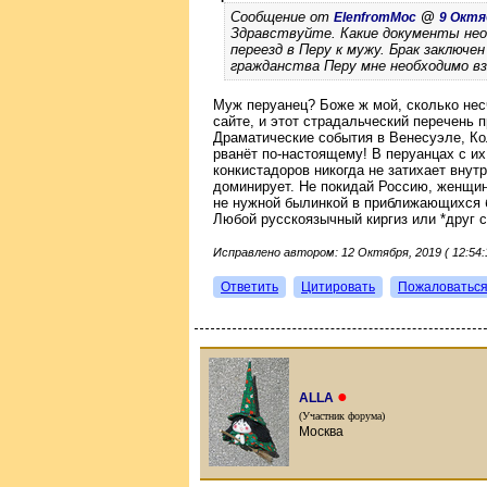
Сообщение от
@
ElenfromMoc
9 Октяб
Здравствуйте. Какие документы нео
переезд в Перу к мужу. Брак заключе
гражданства Перу мне необходимо вз
Муж перуанец? Боже ж мой, сколько нес
сайте, и этот страдальческий перечень 
Драматические события в Венесуэле, Кол
рванёт по-настоящему! В перуанцах с и
конкистадоров никогда не затихает внут
доминирует. Не покидай Россию, женщин
не нужной былинкой в приближающихся б
Любой русскоязычный киргиз или *друг 
Исправлено автором: 12 Октября, 2019 ( 12:54:1
Ответить
Цитировать
Пожаловатьс
●
ALLA
(Участник форума)
Москва