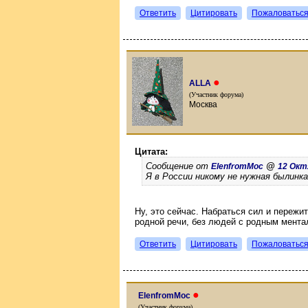
Ответить
Цитировать
Пожаловатьс
●
ALLA
(Участник форума)
Москва
Цитата:
Сообщение от
@
ElenfromMoc
12 Октя
Я в России никому не нужная былинка
Ну, это сейчас. Набраться сил и пережит
родной речи, без людей с родным мента
Ответить
Цитировать
Пожаловатьс
●
ElenfromMoc
(Участник форума)