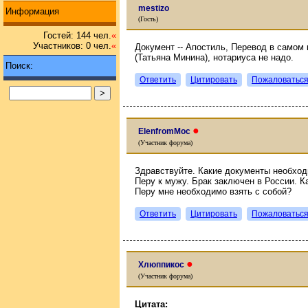
mestizo
Информация
(Гость)
Гостей: 144 чел.
«
Участников: 0 чел.
«
Документ -- Апостиль, Перевод в самом
(Татьяна Минина), нотариуса не надо.
Поиск:
Ответить
Цитировать
Пожаловатьс
●
ElenfromMoc
(Участник форума)
Здравствуйте. Какие документы необход
Перу к мужу. Брак заключен в России. 
Перу мне необходимо взять с собой?
Ответить
Цитировать
Пожаловатьс
●
Хлюппикос
(Участник форума)
Цитата: