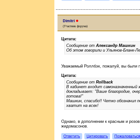
●
Dimitri
(Участник форума)
Цитата:
Сообщение от
Александр Машкин
Об этом говорили и Ульянов-Бланк-Л
Уважаемый Роллбэк, пожалуй, вы были п
Цитата:
Сообщение от
Rollback
В кабинет входит самоназначенный 
докладывает: "Ваше благородие, оче
готова!"
Машкин, спасибо!! Четко обозначил п
хватит на всех!
Однако, в дополнении к красным и розо
жидомасонов.
Ответить
Цитировать
Пожаловатьс