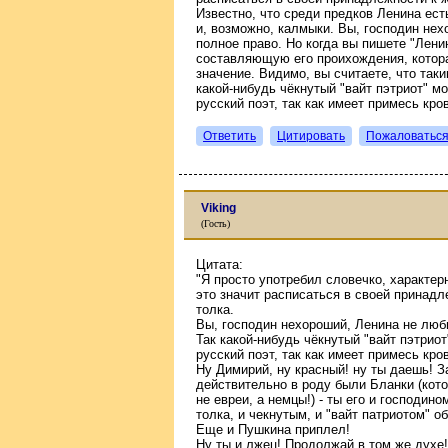
Известно, что среди предков Ленина ест
и, возможно, калмыки. Вы, господин нех
полное право. Но когда вы пишете "Лени
составляющую его проихождения, котора
значение. Видимо, вы считаете, что так
какой-нибудь чёкнутый "вайт пэтриот" мо
русский поэт, так как имеет примесь кро
Ответить
Цитировать
Пожаловатьс
Viking
(Гость)
Цитата:
"Я просто употребил словечко, характерн
это значит расписаться в своей принад
толка.
Вы, господин нехороший, Ленина не люби
Так какой-нибудь чёкнутый "вайт пэтриот
русский поэт, так как имеет примесь кро
Ну Димирий, ну красный! ну ты даешь! За
действительно в роду были Бланки (котор
не евреи, а немцы!) - ты его и господи
толка, и чекнутым, и "вайт патриотом" о
Еще и Пушкина приплел!
Ну ты и лжец! Продолжай в том же духе!