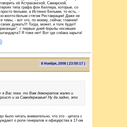
говорить об Астраханской, Самарской,
 героях типа графа фон Келлера, которые, со
просто белыми, а Истинно Белыми, то есть, -
но-желто-белым стягом Реставрации! Даже не
и темы, - вот что, по моему, сейчас главное!
своих думать!!! Тогда, может, и толк будет!
страханцах", с первых дней борьбы носивших
штандарта? Я тоже нет! Вот где собака зарыта!
я
8 Ноября, 2008 ( 23:50:17 )
у я Вас пока: то Вам демократов жалко и
хист и за Самодержавие! Ну да ладно, это
о было читать внимательно, что это - цитата с
суждают о роли генералов и офицерства в 17-ом