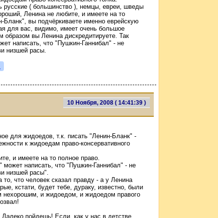
ь русские ( большинство ), немцы, евреи, шведы
ороший, Ленина не любите, и имеете на то
н-Бланк", вы подчёркиваете именно еврейскую
я для вас, видимо, имеет очень большое
им образом вы Ленина дискредитируете. Так
жет написать, что "Пушкин-Ганнибал" - не
ви низшей расы.
я
10 Ноября, 2008 ( 14:41:39 )
ое для жидоедов, т.к. писать "Ленин-Бланк" -
лежности к жидоедам право-консервативного
те, и имеете на то полное право.
" может написать, что "Пушкин-Ганнибал" - не
ви низшей расы".
 то, что человек сказал правду - а у Ленина
ые, кстати, будет тебе, дураку, известно, были
ном нехорошим, и жидоедом, и жидоедом правого
бозвал!
 Далеко пойдешь! Если, как у нас в детстве