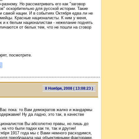
-разному. Но рассматривать его как "заговор
в" оскорбительно для русской истории. Такие
и самой нации. И в событиях Октября едва ли не
мейцы. Красные националисты. К ним у меня,
как и к белым националистам - нежелание поднять
личаются от белых тем, что не пошли на сговор
рят, посмотрите.
я
8 Ноября, 2008 ( 13:08:23 )
 Вас пока: то Вам демократов жалко и жандармы
державие! Ну да ладно, это так, в качестве
ционалистов Вы абсолютно правы, но лишь до
на что были падки как те, так и другие!
тября 1917 года мы с Вами немного расходимся,
я воля преобладала над объективными факторами.