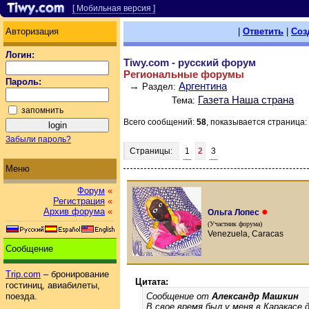
[ Мобильная версия ]
Авторизация
|
Ответить
|
Соз
Логин:
Tiwy.com - русский форум
Региональные форумы
Пароль:
→
Аргентина
Раздел:
Газета Наша страна
Тема:
запомнить
Всего сообщений:
58
, показывается страница:
Забыли пароль?
Страницы:
1
2
3
Меню
Форум
«
Регистрация
«
●
Архив форума
«
Ольга Лопес
(Участник форума)
Venezuela, Caracas
Сообщение
Trip.com
– бронирование
Цитата:
гостиниц, авиабилеты,
Сообщение от
Александр Машкин
поезда.
В свое время был у меня в Каракасе 