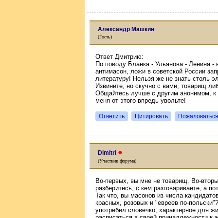
Александр Машкин
(Гость)
Ответ Дмитрию:
По поводу Бланка - Ульянова - Ленина -
антимасон, ложи в советской России зап
литературу! Нельзя же не знать столь 
Извините, но скучно с вами, товарищ л
Общайтесь лучше с другим анонимом, к 
меня от этого впредь увольте!
Ответить
Цитировать
Пожаловатьс
●
Dimitri
(Участник форума)
Во-первых, вы мне не товарищ. Во-вторы
разберитесь, с кем разговариваете, а п
Так что, вы масонов из числа кандидато
красных, розовых и "евреев по-польски"?
употребил словечко, характерное для жид
расписаться в своей принадлежности к 