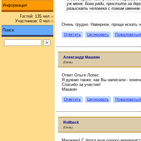
уж меня, Бога ради, простите за дер
Информация
разыскать человека с таким именем.
Гостей: 135 чел.
«
Участников: 0 чел.
«
Очень трудно. Наверное, проще искать че
Поиск:
Ответить
Цитировать
Пожаловатьс
Александр Машкин
(Гость)
Ответ Ольге Лопес:
Я думаю также, как Вы написали - конечн
Спасибо за участие!
Машкин
Ответить
Цитировать
Пожаловатьс
Rollback
(Гость)
Машкину! С блога еще одного монархист