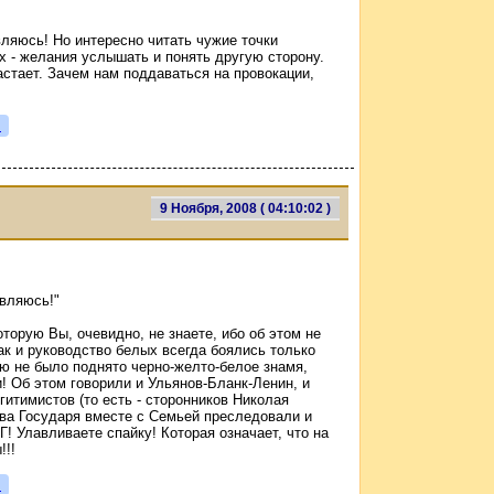
вляюсь! Но интересно читать чужие точки
х - желания услышать и понять другую сторону.
стает. Зачем нам поддаваться на провокации,
я
9 Ноября, 2008 ( 04:10:02 )
являюсь!"
торую Вы, очевидно, не знаете, ибо об этом не
так и руководство белых всегда боялись только
ью не было поднято черно-желто-белое знамя,
! Об этом говорили и Ульянов-Бланк-Ленин, и
гитимистов (то есть - сторонников Николая
тва Государя вместе с Семьей преследовали и
 Улавливаете спайку! Которая означает, что на
!!!
я