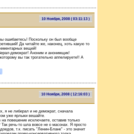
10 Ноября, 2008 ( 03:11:13 )
 вы ошибаетесь! Поскольку он был вообще
ретивший! Да читайте же, наконец, хоть какую то
элементарных вещей!
иберал-демократ! Аноним и анонимщик!
которому вы так трогательно аппелируете!! А
я
10 Ноября, 2008 ( 12:16:03 )
х, я не либерал и не демократ, сначала
отом уже ярлыки вешайте.
в на повешение исключаете, оставив только
 Так речь-то шла вовсе не о масонах. Я просто
оедов, т.к. писать "Ленин-Бланк" - это значит
жидоедам право-консервативного толка.