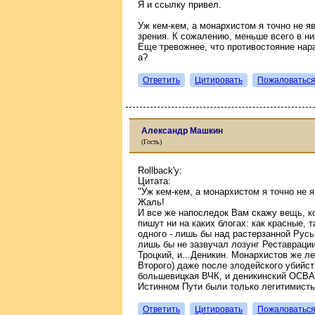
Я и ссылку привел.
Уж кем-кем, а монархистом я точно не я
зрения. К сожалению, меньше всего в ни
Еще тревожнее, что противостояние нара
а?
Ответить
Цитировать
Пожаловатьс
Александр Машкин
(Гость)
Rollback'у:
Цитата:
"Уж кем-кем, а монархистом я точно не 
Жаль!
И все же напоследок Вам скажу вещь, ко
пишут ни на каких блогах: как красные, 
одного - лишь бы над растерзанной Рус
лишь бы не зазвучал лозунг Реставрации
Троцкий, и...Деникин. Монархистов же ле
Второго) даже после злодейского убийс
большевицкая ВЧК, и деникинский ОСВАГ!
Истинном Пути были только легитимисты
Ответить
Цитировать
Пожаловатьс