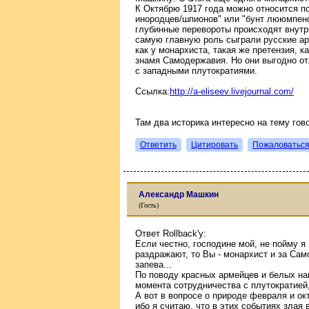
К Октябрю 1917 года можно относится по
инородцев/шпионов" или "бунт лююмпено
глубинные перевороты происходят внутр
самую главную роль сыграли русские ар
как у монархиста, такая же претензия, 
знамя Самодержавия. Но они выгодно от
с западными плутократиями.
Ссылка:
http://a-eliseev.livejournal.com/
Там два историка интересно на тему гово
Ответить
Цитировать
Пожаловатьс
Александр Машкин
(Гость)
Ответ Rollback'у:
Если честно, господине мой, не пойму я
раздражают, то Вы - монархист и за Само
запева...
По поводу красных армейцев и белых на
момента сотрудничества с плутократией, 
А вот в вопросе о природе февраля и ок
ибо я считаю, что в этих событиях зла