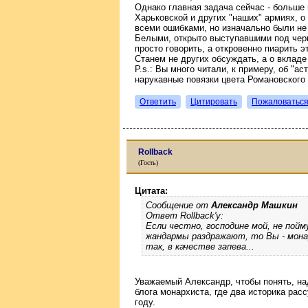
Однако главная задача сейчас - больше 
Харьковской и других "наших" армиях, о
всеми ошибками, но изначально были не 
Белыми, открыто выступавшими под чер
просто говорить, а откровенно пиарить эт
Станем не других обсуждать, а о вкладе 
P.s.: Вы много читали, к примеру, об "а
нарукавные повязки цвета Романовского 
Ответить
Цитировать
Пожаловатьс
Rollback
(Гость)
Цитата:
Сообщение от
Александр Машкин
Ответ Rollback'у:
Если честно, господине мой, не пойм
жандармы раздражают, то Вы - монар
так, в качестве запева...
Уважаемый Александр, чтобы понять, над
блога монархиста, где два историка рас
году.