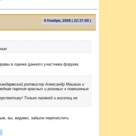
9 Ноября, 2008 ( 22:37:00 )
енин
равы в оценке данного участника форума:
жандармский ротмистр Александр Машкин и
редная партия красных и розовых к повешенью
ерспективу! Только палачей и виселиц не
вым, вы, видимо, забыли перечислить
я