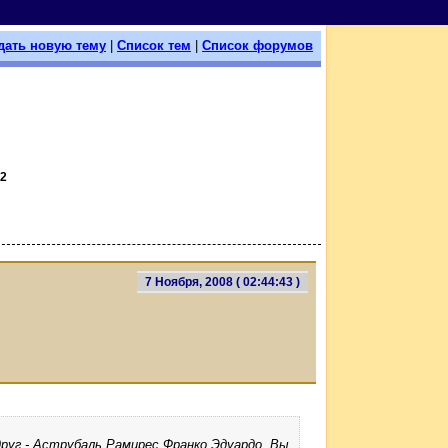
дать новую тему
|
Список тем
|
Список форумов
2
7 Ноября, 2008 ( 02:44:43 )
друг - Аструбаль Рамирес Франко Эдуардо. Вы