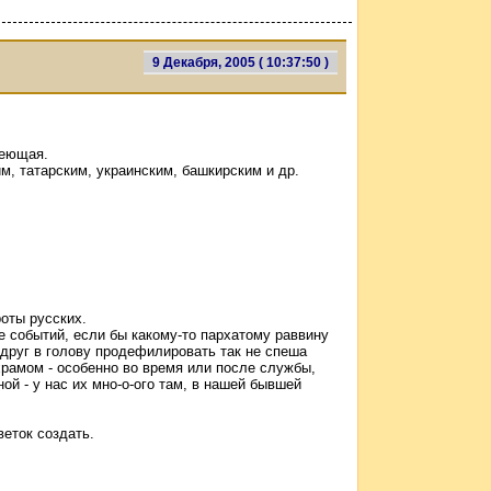
9 Декабря, 2005 ( 10:37:50 )
меющая.
им, татарским, украинским, башкирским и др.
оты русских.
е событий, если бы какому-то пархатому раввину
вдруг в голову продефилировать так не спеша
рамом - особенно во время или после службы,
ной - у нас их мно-о-ого там, в нашей бывшей
еток создать.