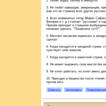
2. Любит водку, халяву и анекдоты.
3. Не любит кавказцев, американцев, приб
(как это не странно) всех других русских
4. Всех знаменитых татар (Марат Сафин
Вяхирев и т. д.) считает "русскими" и го
Причём приходит в страшное возбуждение 
начинает кричать: "Понаехали тут!!!".
5. Мечтает насовсем переехать в западну
сделал.
6. Когда находится в западной стране, 
чувствует себя азиатом.
7. Когда находится в азиатской стране, 
8. Не может выражать свои мысли без м
9. Не хочет работать, но хочет иметь ден
10. Приходит в бешенство после чтения
против него.
Ответить
Цитировать
Пожаловатьс