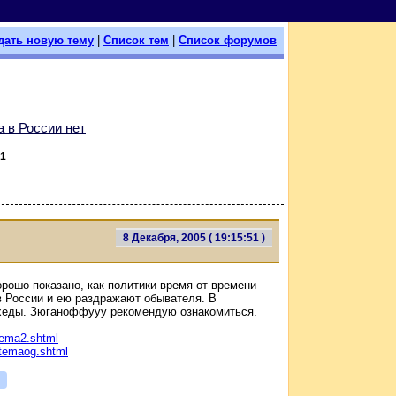
дать новую тему
|
Список тем
|
Список форумов
 в России нет
1
8 Декабря, 2005 ( 19:15:51 )
орошо показано, как политики время от времени
в России и ею раздражают обывателя. В
нхеды. Зюганоффууу рекомендую ознакомиться.
9tema2.shtml
9-temaog.shtml
я