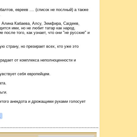
алтов, евреев .... (список не послный) а также
.
, Алина Кабаева, Алсу, Земфира, Сагдеев,
рдится ими, но не любит татар как народ.
после того, как узнает, что они "не русские" и
ю страну, но презирает всех, кто уже это
страдает от комплекса неполноценности и
чувствует себя европейцем.
ата.
ьги.
 этого анекдота и дрожащими руками голосует
я