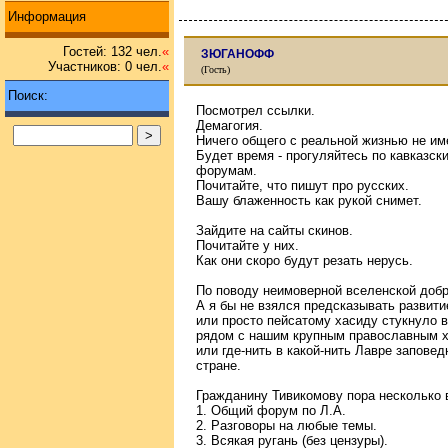
Информация
Гостей: 132 чел.
«
ЗЮГАНОФФ
Участников: 0 чел.
«
(Гость)
Поиск:
Посмотрел ссылки.
Демагогия.
Ничего общего с реальной жизнью не и
Будет время - прогуляйтесь по кавказск
форумам.
Почитайте, что пишут про русских.
Вашу блаженность как рукой снимет.
Зайдите на сайты скинов.
Почитайте у них.
Как они скоро будут резать нерусь.
По поводу неимоверной вселенской добр
А я бы не взялся предсказывать развити
или просто пейсатому хасиду стукнуло 
рядом с нашим крупным православным х
или где-нить в какой-нить Лавре заповед
стране.
Гражданину Тивикомову пора несколько в
1. Общий форум по Л.А.
2. Разговоры на любые темы.
3. Всякая ругань (без цензуры).