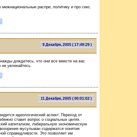
о межнациональные распри, политику и про секс.
я
9 Декабря, 2005 ( 17:49:29 )
днажды дождетесь, что они все вместе на вас
о не увлекайтесь.
я
11 Декабря, 2005 ( 00:01:02 )
идится идеологический аспект. Переход от
збежно ставит вопрос о социальных целях.
ский капитализм, либеральную экономическую
овоззрения мусульман содержатся понятия
ной справедливости. Это позволяет им