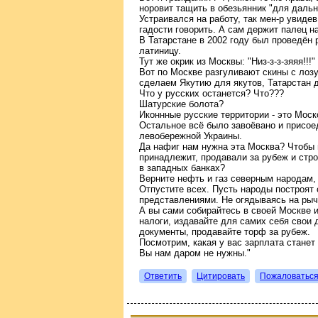
норовит тащить в обезьянник "для дальн
Устраивался на работу, так мен-р увиде
гадости говорить. А сам держит палец н
В Татарстане в 2002 году был проведён
латиницу.
Тут же окрик из Москвы: "Низ-з-з-зяяя!!!"
Вот по Москве разгуливают скины с лозу
сделаем Якутию для якутов, Татарстан д
Что у русских останется? Что???
Шатурские болота?
Иконнные русские территории - это Моск
Остальное всё было завоёвано и присое
левобережной Украины.
Да нафиг нам нужна эта Москва? Чтобы 
принадлежит, продавали за рубеж и стр
в западных банках?
Верните нефть и газ северным народам, 
Отпустите всех. Пусть народы построят 
представлениями. Не огядываясь на ры
А вы сами собирайтесь в своей Москве и
налоги, издавайте для самих себя свои 
документы, продавайте торф за рубеж.
Посмотрим, какая у вас зарплата станет
Вы нам даром не нужны."
Ответить
Цитировать
Пожаловатьс