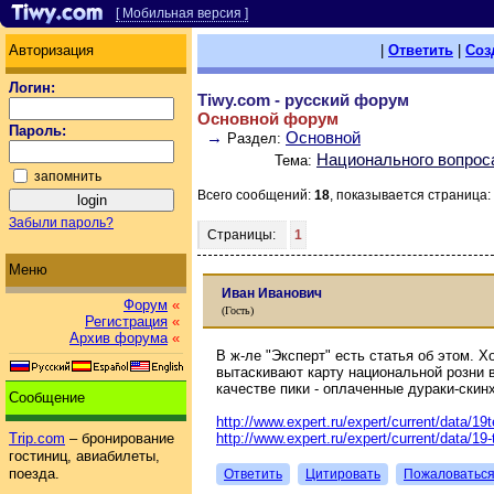
[ Мобильная версия ]
Авторизация
|
Ответить
|
Соз
Логин:
Tiwy.com - русский форум
Основной форум
Пароль:
→
Основной
Раздел:
Национального вопроса
Тема:
запомнить
Всего сообщений:
18
, показывается страница:
Забыли пароль?
Страницы:
1
Меню
Иван Иванович
Форум
«
(Гость)
Регистрация
«
Архив форума
«
В ж-ле "Эксперт" есть статья об этом. Х
вытаскивают карту национальной розни 
качестве пики - оплаченные дураки-ски
Сообщение
http://www.expert.ru/expert/current/data/1
http://www.expert.ru/expert/current/data/1
Trip.com
– бронирование
гостиниц, авиабилеты,
поезда.
Ответить
Цитировать
Пожаловатьс