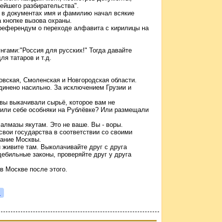
ейшего разбирательства".
в в документах имя и фамилию начал всякие
а кнопке вызова охраны.
 референдум о переходе алфавита с кирилицы на
нгами:"Россия для русских!" Тогда давайте
ля татаров и т.д.
овская, Смоленская и Новгородская области.
динено насильно. За исключением Грузии и
вы выкачивали сырьё, которое вам не
оили себе особняки на Рублёвке? Или размещали
алмазы якутам. Это не ваше. Вы - воры.
свои государства в соответствии со своими
чание Москвы.
 живите там. Выколачивайте друг с друга
дебильные законы, проверяйте друг у друга
 в Москве после этого.
я