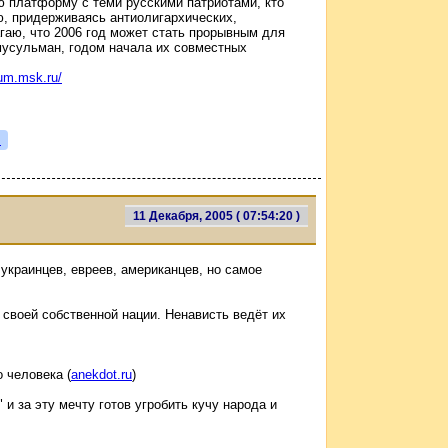
 платформу с теми русскими патриотами, кто
ю, придерживаясь антиолигархических,
гаю, что 2006 год может стать прорывным для
мусульман, годом начала их совместных
rum.msk.ru/
я
11 Декабря, 2005 ( 07:54:20 )
украинцев, евреев, американцев, но самое
 своей собственной нации. Ненависть ведёт их
 человека (
anekdot.ru
)
 и за эту мечту готов угробить кучу народа и