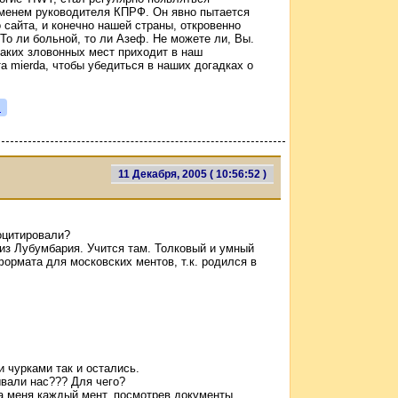
менем руководителя КПРФ. Он явно пытается
сайта, и конечно нашей страны, откровенно
То ли больной, то ли Азеф. Не можете ли, Вы.
каких зловонных мест приходит в наш
а mierda, чтобы убедиться в наших догадках о
я
11 Декабря, 2005 ( 10:56:52 )
оцитировали?
 из Лубумбария. Учится там. Толковый и умный
 формата для московских ментов, т.к. родился в
 чурками так и остались.
вали нас??? Для чего?
 а меня каждый мент, посмотрев документы,