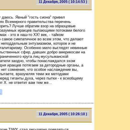
11 Декабря, 2005 ( 10:14:53 )
даюсь. Явный "гость сиона" привел
ях Всемирного правительства перечень
оворить? Лучше обратим взор на образцовые
разумных иракцев пылающими потоками белого
х - это в наш-то ХХ! век, - тайком
о самое симпатичное во всем этом, что делают
 неподдельным энтузиазмом, которое и не
оталитаризму. Особенно мило выглядят невинные
ельственных сфер, давших добро америкосам на
граниченного круга лиц мусульманской
хватили заодно, чтобы понаслаждался эхом
одня иракцев потягаем за детородные органы, а
. нет сомнения, что особое наслаждение вы,
спытаете, вразумляя теми же методами
еред гиганты духа, через пытки - к всеобщему
 Х. не ответит вам тем же...
я
11 Декабря, 2005 ( 10:26:10 )
огие TIWY, стал регулярно появляться