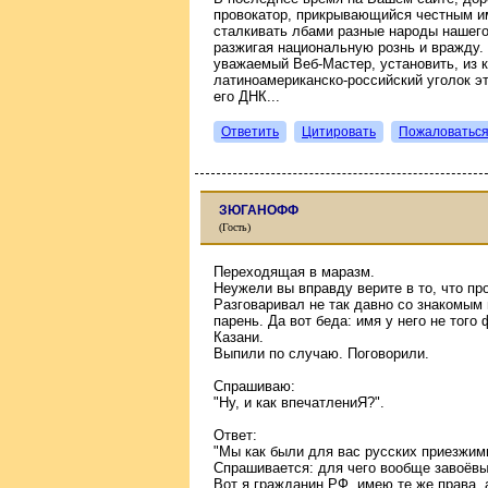
провокатор, прикрывающийся честным и
сталкивать лбами разные народы нашего 
разжигая национальную рознь и вражду. 
уважаемый Веб-Мастер, установить, из 
латиноамериканско-российский уголок эт
его ДНК...
Ответить
Цитировать
Пожаловатьс
ЗЮГАНОФФ
(Гость)
Переходящая в маразм.
Неужели вы вправду верите в то, что пр
Разговаривал не так давно со знакомым
парень. Да вот беда: имя у него не того
Казани.
Выпили по случаю. Поговорили.
Спрашиваю:
"Ну, и как впечатлениЯ?".
Ответ:
"Мы как были для вас русских приезжими
Спрашивается: для чего вообще завоёвы
Вот я гражданин РФ, имею те же права,