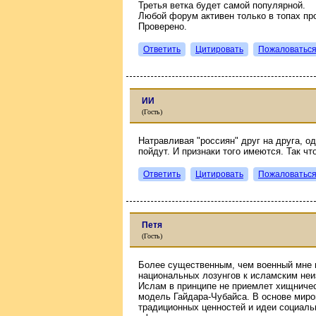
Третья ветка будет самой популярной.
Любой форум активен только в топах пр
Проверено.
Ответить
Цитировать
Пожаловатьс
ИИ
(Гость)
Натравливая "россиян" друг на друга, о
пойдут. И признаки того имеются. Так чт
Ответить
Цитировать
Пожаловатьс
Петя
(Гость)
Более существенным, чем военный мне в
национальных лозунгов к исламским неи
Ислам в принципе не приемлет хищниче
модель Гайдара-Чубайса. В основе мир
традиционных ценностей и идеи социаль