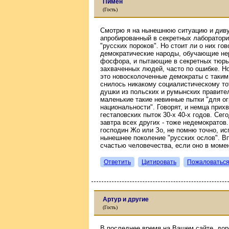
Пимен
(Гость)
Смотрю я на нынешнюю ситуацию и диву 
апробированный в секретных лаборатори
"русских пороков". Но стоит ли о них г
демократические народы, обучающие не
фосфора, и пытающие в секретных тюрьма
захваченных людей, часто по ошибке. Н
это новосколоченные демократы с таким
снилось никакому социалистическому т
душки из польских и румынских правит
маленькие такие невинные пытки "для о
национальности". Говорят, и немца при
гестаповских пыток 30-х 40-х годов. Сег
завтра всех других - тоже недемократов
господин Жо или Зо, не помню точно, и
нынешнее поколение "русских ослов". Вп
счастью человечества, если оно в момент
Ответить
Цитировать
Пожаловатьс
Артур и другие
(Гость)
В последнее время на Вашем сайте, дор