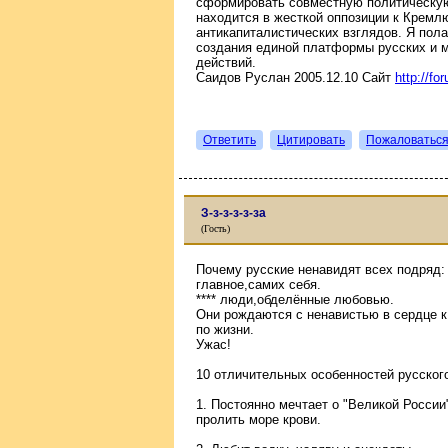
сформировать совместную политическую
находится в жесткой оппозиции к Кремл
антикапиталистических взглядов. Я пола
создания единой платформы русских и 
действий.
Саидов Руслан 2005.12.10 Сайт
http://fo
Ответить
Цитировать
Пожаловатьс
З-з-з-з-з-за
(Гость)
Почему русские ненавидят всех подряд: 
главное,самих себя.
**** люди,обделённые любовью.
Они рождаются с ненавистью в сердце к
по жизни.
Ужас!
10 отличительных особенностей русского
1. Постоянно мечтает о "Великой России"
пролить море крови.