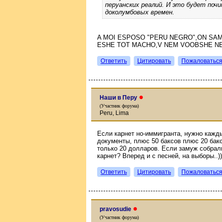
перуанских реалий. И это будет по
доколумбовых времен.
A MOI ESPOSO "PERU NEGRO",ON SAMB
ESHE TOT MACHO,V NEM VOOBSHE NET 
Ответить
Цитировать
Пожаловатьс
●
Наши в Перу
(Участник форума)
Peru, Lima
Если карнет но-иммигранта, нужно кажд
документы, плюс 50 баксов плюс 20 бакс
только 20 долларов. Если замуж собрали
карнет? Вперед и с песней, на выборы..))
Ответить
Цитировать
Пожаловатьс
●
pravosudie
(Участник форума)