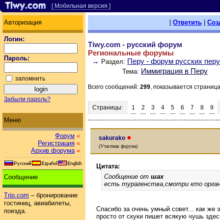
[ Мобильная версия ]
Авторизация
|
Ответить
|
Соз
Логин:
Tiwy.com - русский форум
Региональные форумы
Пароль:
→
Перу - форум русских пер
Раздел:
Иммиграция в Перу
Тема:
запомнить
Всего сообщений:
299
, показывается страниц
Забыли пароль?
Страницы:
1
2
3
4
5
6
7
8
9
Меню
Форум
«
●
sakurako
Регистрация
«
(Участник форума)
Архив форума
«
Цитата:
Сообщение от
шах
Сообщение
есть турагенства,смотри кто орга
Trip.com
– бронирование
гостиниц, авиабилеты,
Спасибо за очень умный совет... как же э
поезда.
просто от скуки пишет всякую чушь зде