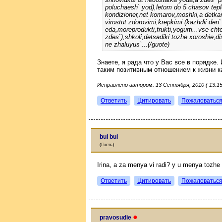
poluchaesh` yod),letom do 5 chasov tepl
kondizioner,net komarov,moshki,a detka
virostut zdorovimi,krepkimi (kazhdii den
eda,moreprodukti,frukti,yogurti...vse cht
zdes`),shkoli,detsadiki tozhe xoroshie,d
ne zhaluyus`...(/guote)
Знаете, я рада что у Вас все в порядке.
таким позитивным отношением к жизни ка
Исправлено автором: 13 Сентября, 2010 ( 13:15
Ответить
Цитировать
Пожаловатьс
bul bul
(Гость)
Irina, a za menya vi radi? y u menya tozhe 
Ответить
Цитировать
Пожаловатьс
●
pravosudie