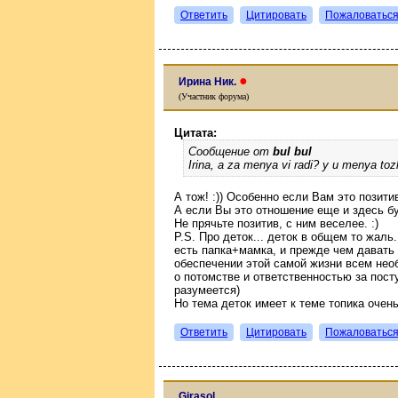
Ответить
Цитировать
Пожаловатьс
●
Ирина Ник.
(Участник форума)
Цитата:
Сообщение от
bul bul
Irina, a za menya vi radi? y u menya toz
А тож! :)) Особенно если Вам это позитив
А если Вы это отношение еще и здесь бу
Не прячьте позитив, с ним веселее. :)
P.S. Про деток... деток в общем то жаль
есть папка+мамка, и прежде чем давать
обеспечении этой самой жизни всем нео
о потомстве и ответственностью за пост
разумеется)
Но тема деток имеет к теме топика очен
Ответить
Цитировать
Пожаловатьс
Girasol