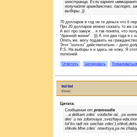
иностранца. Если карнет иммигранта
получайте гражданство, паспорт, зач
выборы..))
70 долларов в год не те деньги что б пе
Про 20 долларов можно сказать то же с
А вот про замуж... я так поняла, что по
"брачной жизни". :))) А эти два года я 
Опять же, могу подавать на гражданство,
Этот "колхоз" действительно -- дело добр
P.S. На выборы я и здесь не хожу. Я это
полезней.
Ответить
Цитировать
Пожаловатьс
bul bul
(Гость)
Цитата:
Сообщение от
pravosudie
...a detkam zdes` voobshe rai...ya uvere
den` u nix zdorovaya ,svezhaya eda,morep
tol`ko radi nix seichas zdes`),shkoli,det
shkole.Mne zdes` nravitsya,ya ne zhaluyu