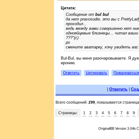
Цитата:
Сообщение от
bul bul
да нет pravosudie, это вы с PrettyLa
проходил...
ведь между вами совершенно нет ника
однояйцевые близнецы... читал ваши ск
???"(с)
ps
смените аватарку, хочу увидеть вас
Bul-Bul, вы меня разочаровываете. Я ду
иронию.
Ответить
Цитировать
Пожаловатьс
|
Ответить
|
Соз
Всего сообщений:
299
, показывается страниц
Страницы:
1
2
3
4
5
6
7
8
9
OriginalBB Version 3.04b 