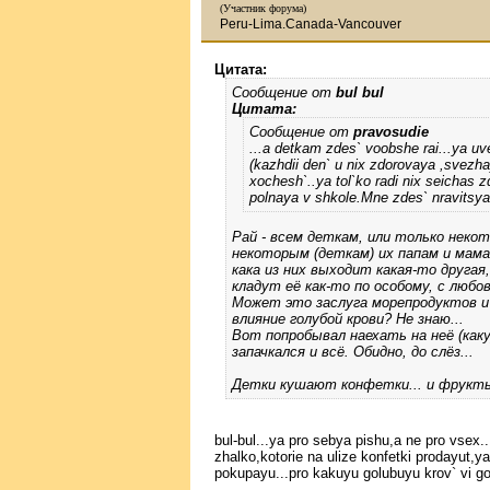
(Участник форума)
Peru-Lima.Canada-Vancouver
Цитата:
Сообщение от
bul bul
Цитата:
Сообщение от
pravosudie
...a detkam zdes` voobshe rai...ya uv
(kazhdii den` u nix zdorovaya ,svezha
xochesh`..ya tol`ko radi nix seichas z
polnaya v shkole.Mne zdes` nravitsya,
Рай - всем деткам, или только некот
некоторым (деткам) их папам и мама
кака из них выходит какая-то другая,
кладут её как-то по особому, с любов
Может это заслуга морепродуктов и
влияние голубой крови? Не знаю...
Вот попробывал наехать на неё (каку
запачкался и всё. Обидно, до слёз...
Детки кушают конфетки... и фрукты
bul-bul...ya pro sebya pishu,a ne pro vsex.
zhalko,kotorie na ulize konfetki prodayut,ya 
pokupayu...pro kakuyu golubuyu krov` vi gov