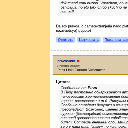
dokumenti emu nuzhni. Vprochem, chuet 
oshibajus, no eto tak- chtob skuchno ne 
nas est!
Da eto pravda..c carnetextranjeria nado plat
nazivaetsya) (/quote)
Ответить
Цитировать
Пожаловатьс
●
pravosudie
(Участник форума)
Peru-Lima.Canada-Vancouver
Цитата:
Сообщение от
Ричи
В Перу постоянно обнаруживают арх
человеческие жертвоприношения док
черепа, расчлененки и т.д. Ритуалы
Особенно страдали девушки и женщи
преобладают Возможно, именно эти
суровая (беспощадная) домостроевщ
внешней цивилизованности caballeros
билет. Сотрешь внешний слой защит
zero y nada mas. "Замуж по контракт