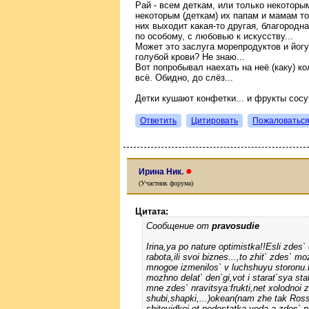
Рай - всем деткам, или только некоторым
некоторым (деткам) их папам и мамам то
них выходит какая-то другая, благородная 
по особому, с любовью к искусству...
Может это заслуга морепродуктов и йог
голубой крови? Не знаю...
Вот попробывал наехать на неё (каку) к
всё. Обидно, до слёз...
Детки кушают конфетки... и фрукты сосут
Ответить
Цитировать
Пожаловатьс
●
Ирина Ник.
(Участник форума)
Цитата:
Сообщение от
pravosudie
Irina,ya po nature optimistka!!Esli zdes
rabota,ili svoi biznes...,to zhit` zdes` 
mnogoe izmenilos` v luchshuyu storonu.
mozhno delat` den`gi,vot i starat`sya stal
mne zdes` nravitsya:frukti,net xolodnoi z
shubi,shapki,...)okean(nam zhe tak Ros
shitovidkoi ot nedostatka yoda,a zdes` pr