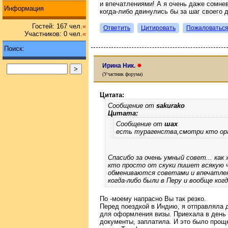
и впечатлениями! А я очень даже сомне
Информация
когда-либо двинулись бы за шаг своего 
Гостей: 167 чел.
«
Ответить
Цитировать
Пожаловатьс
Участников: 0 чел.
«
Поиск:
●
Ирина Ник.
(Участник форума)
Цитата:
Сообщение от
sakurako
Цитата:
Сообщение от
шах
есть турагенства,смотри кто ор
Спасибо за очень умный совет... как 
кто просто от скуки пишет всякую ч
обмениваются советами и впечатлен
когда-либо были в Перу и вообще ког
По -моему напрасно Вы так резко.
Перед поездкой в Индию, я отправляла 
для оформления визы. Приехала в день 
документы, заплатила. И это было прощ