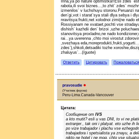
Irina,ya po nature optimistka!!Esli zdes` e
rabota,ili svoi biznes...,to zhit` zdes` mo
izmenilos` v luchshuyu storonu.Peruanzi n
den`gi,vot i starat`sya stali dlya sebya i d
nravitsya:frukti,net xolodnoi zimi(ne nado e
Rossiyanam ne xvataet,pochti vse stradayut
dishish` kazhdii den` brizoi ,uzhe poluchae
stanovitsya proxladno,ne nado kondizione
rai...ya uverenna ,chto moi virostut zdorov
,svezhaya eda,moreprodukti,frukti,yogurti..
zdes`),shkoli,detsadiki tozhe xoroshie,disz
zhaluyus`...(/guote)
Ответить
Цитировать
Пожаловатьс
●
pravosudie
(Участник форума)
Peru-Lima.Canada-Vancouver
Цитата:
Сообщение от
IVS
a kto mutit? esli u vas DNI, to vi ne pla
extranjer., tak oni i platyat. eto uzhe i
po vize trabajador i plachu vse ezhegodno
trabajadora i spetsialista ya znayu, a d
nikto ne hotel i ne mog, chto vse situats