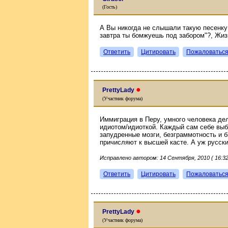
(Гость)
А Вы никогда не слышали такую песенку
завтра ты бомжуешь под забором"?, Жизн
Ответить
Цитировать
Пожаловатьс
●
PrettyLady
(Участник форума)
Иммиграция в Перу, умного человека де
идиотом/идиоткой. Каждый сам себе выби
запудренные мозги, безграммотность и 
причисляют к высшей касте. А уж русский 
Исправлено автором: 14 Сентября, 2010 ( 16:32
Ответить
Цитировать
Пожаловатьс
●
PrettyLady
(Участник форума)