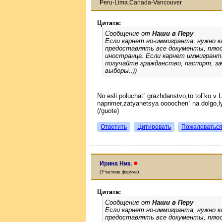
Peru-Lima.Canada-Vancouver
Цитата:
Сообщение от
Наши в Перу
Если карнет но-иммигранта, нужно к
предоставлять все документы, плюс 
иностранца. Если карнет иммигранта
получайте гражданство, паспорт, зач
выборы..))
No esli poluchat` grazhdanstvo,to tol`ko v Li
naprimer,zatyanetsya oooochen` na dolgo,ly
(/guote)
Ответить
Цитировать
Пожаловатьс
●
Ирина Ник.
(Участник форума)
Цитата:
Сообщение от
Наши в Перу
Если карнет но-иммигранта, нужно к
предоставлять все документы, плюс 