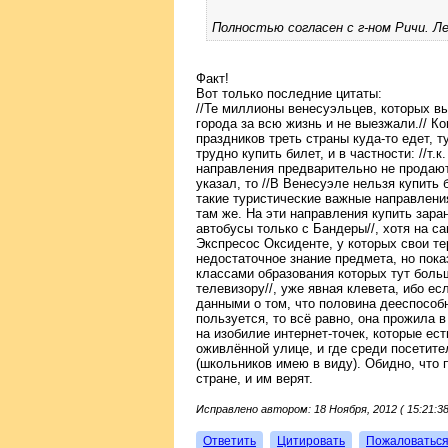
Полностью согласен с г-ном Ричи. Л
Факт!
Вот только последние цитаты:
//Те миллионы венесуэльцев, которых в
города за всю жизнь и не выезжали.// К
праздников треть страны куда-то едет, т
трудно купить билет, и в частности: //т.
направления предварительно не продаются
указал, то //В Венесуэле нельзя купить
такие туристические важные направлени
там же. На эти направления купить зара
автобусы только с Бандеры//, хотя на 
Экспресос Оксиденте, у которых свои те
недостаточное знание предмета, но пока
классами образования которых тут боль
телевизору//, уже явная клевета, ибо е
данными о том, что половина дееспособ
пользуется, то всё равно, она прожила 
на изобилие интернет-точек, которые ес
оживлённой улице, и где среди посетите
(школьников имею в виду). Обидно, что 
стране, и им верят.
Исправлено автором: 18 Ноября, 2012 ( 15:21:38
Ответить
Цитировать
Пожаловатьс