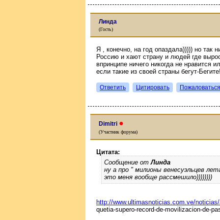
Линда
(Гость)
Я , конечно, на год опаздала))))) но так
Россию и хают страну и людей где выро
впринципе ничего никогда не нравится ил
если такие из своей страны бегут-Бегите!
Ответить
Цитировать
Пожаловатьс
●
Dimitri
(Участник форума)
Цитата:
Сообщение от
Линда
ну а про " милионы венесуэльцев лет
это меня вообще рассмешило))))))))
http://www.ultimasnoticias.com.ve/noticias
quetia-supero-record-de-movilizacion-de-pa