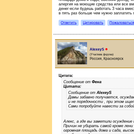
алергия на моющие средства или все вм
денег-если будешь работать 3 часа вмес
в пять раз больше чем нужно заплатить
Ответить
Цитировать
Пожаловатьс
●
AlexeyS
(Участник форума)
Россия, Красноярск
Цитата:
Сообщение от
Фена
Цитата:
Сообщение от
AlexeyS
Дамы забавно получается, осужд
и не порядочности , при этом ище
Сами попробуйте навести за собой
Алекс, а где вы заметили осуждени
Причин не убирать самой кроме лен
огромная площадь дома и сада, высо