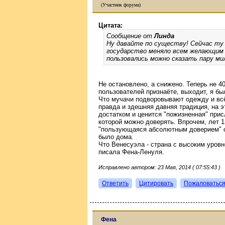
(Участник форума)
Цитата:
Сообщение от
Линда
Ну давайте по существу! Сейчас ту 
государство меняло всем желающим п
пользовались можно сказать пару ми
Не остановлено, а снижено. Теперь не 4
пользователей признаёте, выходит, я бы
Что мучачи подворовывают одежду и всё,
правда и здешняя давняя традиция, на э
достатком и ценится "пожизненная" прис
которой можно доверять. Впрочем, лет 1
"пользующаяся абсолютным доверием" сл
было дома.
Что Венесуэла - страна с высоким уровн
писала Фена-Ленуля.
Исправлено автором: 23 Мая, 2014 ( 07:55:43 )
Ответить
Цитировать
Пожаловатьс
Фена