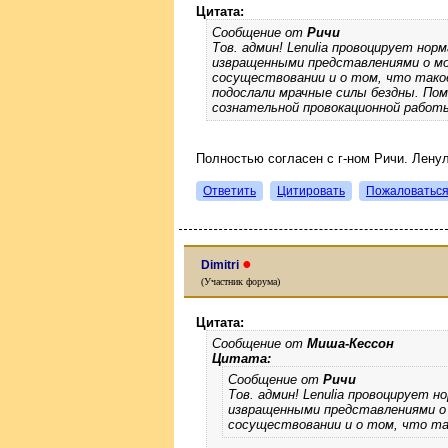
Цитата:
Сообщение от
Ричи
Тов. админ! Lenulia провоцирует но
извращенными представлениями о мо
сосуществовании и о том, что такое
подослали мрачные силы бездны. По
сознательной провокационной работы
Полностью согласен с г-ном Ричи. Лену
Ответить
Цитировать
Пожаловатьс
●
Dimitri
(Участник форума)
Цитата:
Сообщение от
Миша-Кессон
Цитата:
Сообщение от
Ричи
Тов. админ! Lenulia провоцирует
извращенными представлениями о
сосуществовании и о том, что та