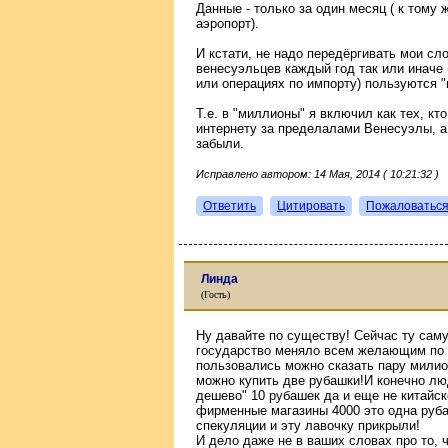
Данные - только за один месяц ( к тому
аэропорт).
И кстати, не надо передёргивать мои сл
венесуэльцев каждый год так или иначе 
или операциях по импорту) пользуются "
Т.е. в "миллионы" я включил как тех, кт
интернету за пределалами Венесуэлы, а 
забыли.
Исправлено автором: 14 Мая, 2014 ( 10:21:32 )
Ответить
Цитировать
Пожаловатьс
Линда
(Гость)
Ну давайте по существу! Сейчас ту саму
государство меняло всем желающим по о
пользовались можно сказать пару милион
можно купить две рубашки!И конечно лю
дешево" 10 рубашек да и еще не китайск
фирменные магазины 4000 это одна руба
спекуляции и эту лавочку прикрыли!
И дело даже не в ваших словах про то, 