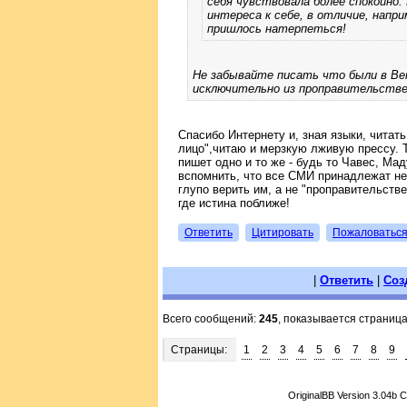
себя чувствовала более спокойно.
интереса к себе, в отличие, напр
пришлось натерпеться!
Не забывайте писать что были в Ве
исключительно из проправительстве
Спасибо Интернету и, зная языки, читат
лицо",читаю и мерзкую лживую прессу. Т
пишет одно и то же - будь то Чавес, Ма
вспомнить, что все СМИ принадлежат н
глупо верить им, а не "проправительств
где истина поближе!
Ответить
Цитировать
Пожаловатьс
|
Ответить
|
Соз
Всего сообщений:
245
, показывается страниц
Страницы:
1
2
3
4
5
6
7
8
9
OriginalBB Version 3.04b 