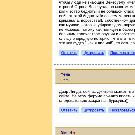
чтобы люди не знающие Венесуэлу имел
страны! Страна Венесуэла во многом мен
количество бедноты и не большой класс
себя от этой бедноты!!и совсем малень
криминала, воровства!В собственном до
как мучачи, которые убирают дом -ворую
не можешь, потому как полиция в барео 
большим количеством оружия и собствен
слышу очередную историю , что кто то и
это как будто " как я пил чай", то есть 
Ответить
Цитировать
Пожаловатьс
Фена
(Гость)
Диар Линда, сейчас Дмитрий скажет что 
сайте. На этом форуме принято писать ч
следовательно зажранная буржуйка))
Ответить
Цитировать
Пожаловатьс
●
Dimitri