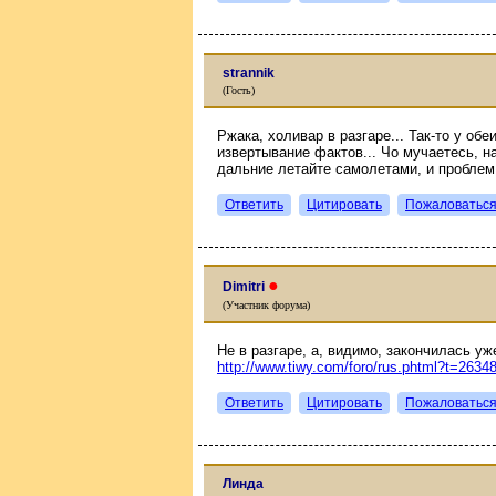
strannik
(Гость)
Ржака, холивар в разгаре... Так-то у обе
извертывание фактов... Чо мучаетесь, н
дальние летайте самолетами, и проблем 
Ответить
Цитировать
Пожаловатьс
●
Dimitri
(Участник форума)
Не в разгаре, а, видимо, закончилась у
http://www.tiwy.com/foro/rus.phtml?t=263
Ответить
Цитировать
Пожаловатьс
Линда