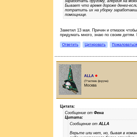
заработать другому, алергия на мою
Бывает что время дороже денег-есл
потратить их на уборку заработаеш
помощнице.
Заметил 13 мая. Причин и отмазок чтоб
придумать много, знаю по своим детям.
Ответить
Цитировать
Пожаловатьс
●
ALLA
(Участник форума)
Москва
Цитата:
Сообщение от
Фена
Цитата:
Сообщение от
ALLA
Верьте или нет, но, бывая в кома