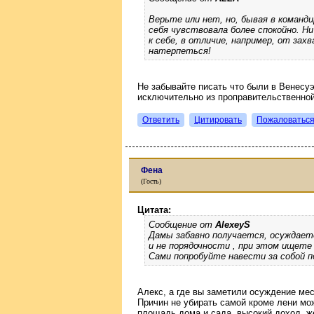
Верьте или нет, но, бывая в команди
себя чувствовала более спокойно. Н
к себе, в отличие, например, от зах
натерпеться!
Не забывайте писать что были в Венесуэ
исключительно из проправительственно
Ответить
Цитировать
Пожаловатьс
Фена
(Гость)
Цитата:
Сообщение от
AlexeyS
Дамы забавно получается, осуждает
и не порядочности , при этом ищете
Сами попробуйте навести за собой п
Алекс, а где вы заметили осуждение ме
Причин не убирать самой кроме лени мо
площадь дома и сада, высокий доход, ж