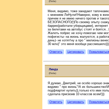
(Гость)
Меня, видимо, тоже закидают тапочками,
с мнением ЛеНули!!Наверно, кому в жизн
причем я не имею ничего против и такого
БЕЗОПАСНОГО(!)По своему опыту скажу
баррио(работали уборщицами), интернет 
за билетами на автобус стоят и боятся..
Жалеть побрес не хочу-помогаю чем мог
пофигисты- на жизнь жалуются, а работат
день)- не хотят!ну а про " милионы вен
30 млн)" это меня вообще рассмешило))))
Ответить
Цитировать
Пожаловатьс
Линда
(Гость)
Я думаю, Дмитрий, не особо хорошо знак
видимо " про жизнь"!А их большинство!И
подфяартит купить)),только кто ими по
сделала присвоив 10 классов всем!)))
Ответить
Цитировать
Пожаловатьс