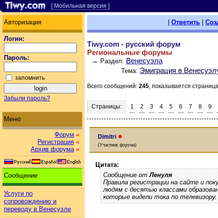
[ Мобильная версия ]
Авторизация
|
Ответить
|
Соз
Логин:
Tiwy.com - русский форум
Региональные форумы
Пароль:
→
Венесуэла
Раздел:
Эмиграция в Венесуэл
Тема:
запомнить
Всего сообщений:
245
, показывается страниц
Забыли пароль?
Страницы:
1
2
3
4
5
6
7
8
9
Меню
Форум
«
●
Dimitri
Регистрация
«
(Участник форума)
Архив форума
«
Цитата:
Сообщение от
Ленуля
Сообщение
Правила регистрации на сайте и пок
людям с десятью классами образов
Услуги по
которые видели тока по телевизору.
сопровождению и
переводу в Венесуэле