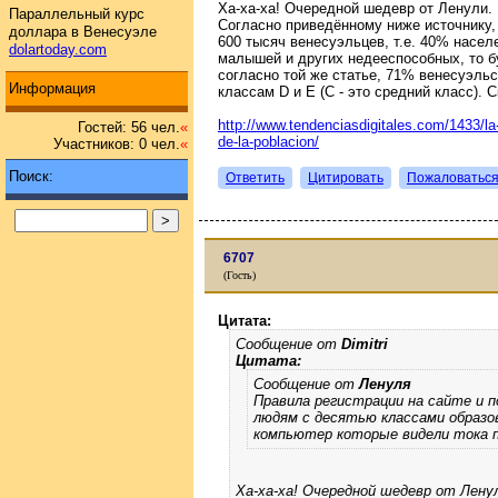
Ха-ха-ха! Очередной шедевр от Ленули.
Параллельный курс
Согласно приведённому ниже источнику,
доллара в Венесуэле
600 тысяч венесуэльцев, т.е. 40% насел
dolartoday.com
малышей и других недееспособных, то б
согласно той же статье, 71% венесуэль
Информация
классам D и E (C - это средний класс). 
http://www.tendenciasdigitales.com/1433/la
Гостей: 56 чел.
«
de-la-poblacion/
Участников: 0 чел.
«
Поиск:
Ответить
Цитировать
Пожаловатьс
6707
(Гость)
Цитата:
Сообщение от
Dimitri
Цитата:
Сообщение от
Ленуля
Правила регистрации на сайте и п
людям с десятью классами образ
компьютер которые видели тока п
Ха-ха-ха! Очередной шедевр от Лену