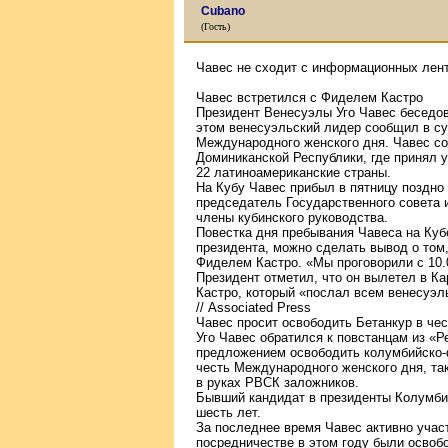
Cubano
(Гость)
Чавес не сходит с информационных лент
Чавес встретился с Фиделем Кастро
Президент Венесуэлы Уго Чавес беседов
этом венесуэльский лидер сообщил в су
Международного женского дня. Чавес со
Доминиканской Республики, где принял 
22 латиноамериканские страны.
На Кубу Чавес прибыл в пятницу поздно 
председатель Государственного совета 
члены кубинского руководства.
Повестка дня пребывания Чавеса на Куб
президента, можно сделать вывод о том,
Фиделем Кастро. «Мы проговорили с 10.0
Президент отметил, что он вылетел в К
Кастро, который «послал всем венесуэ
// Associated Press
Чавес просит освободить Бетанкур в чес
Уго Чавес обратился к повстанцам из «
предложением освободить колумбийско-
честь Международного женского дня, та
в руках РВСК заложников.
Бывший кандидат в президенты Колумбии
шесть лет.
За последнее время Чавес активно участ
посредничестве в этом году были освоб