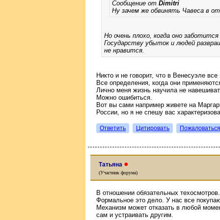
Сообщение от
Dimitri
Ну зачем же обвинять Чавеса в о
Но очень плохо, когда оно заботится
Государству убыток и людей развра
не нравится.
Никто и не говорит, что в Венесуэле все
Все определения, когда они применяютс
Лично меня жизнь научила не навешиват
Можно ошибиться.
Вот вы сами например живете на Маргари
России, но я не спешу вас характеризова
Ответить
Цитировать
Пожаловатьс
●
Татьяна
(Участник форума)
В отношении обязательных техосмотров.
Формальное это дело. У нас все покупаю
Механизм может отказать в любой момен
сам и устраивать другим.