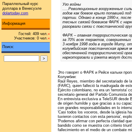
Параллельный курс
Уго войны
доллара в Венесуэле
.....Революционные вооруженные силы
годов как боевое крыло попавшей по
dolartoday.com
партии. Однако в конце 1990-х, пос
тесных связей боевиков ФАРК с нар
Информация
разорвали связи с повстанческой гру
Гостей: 409 чел.
«
ФАРК – главная террористическая о
Участников: 0 чел.
«
за 70% всех терактов, совершенных 
3 ноября 1998 года в городе Миту, о
Поиск:
колумбийская повстанческая армия 
обеспеченной террористической орга
наркоторговли и рэкета могут дости
Это говорят о ФАРК и Рейсе кальки про
Колумбии:
Raúl Reyes, miembro del secretariado de 
(FARC), quien falleció la madrugada de es
Ejército colombiano, no era un 'terrorista' 
secretario general del Partido Comunista 
En entrevista exclusiva a TeleSUR desde 
de origen humilde y que gracias a su capaci
con grandes responsabilidades en lo interna
'Casi todos los voceros, desde la iglesia h
tuvieron contactos con esta persona', expli
'Podemos afirmar con perfecta claridad que 
bandido como se muestra con criterio triun
fallecimiento en el medio de un combate mili