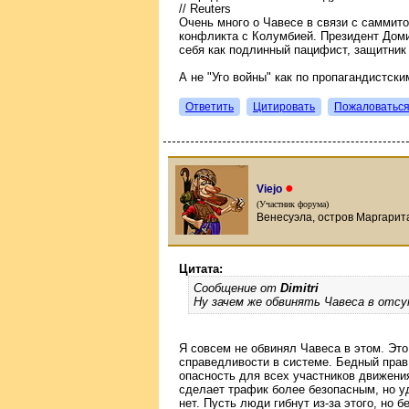
// Reuters
Очень много о Чавесе в связи с саммит
конфликта с Колумбией. Президент Доми
себя как подлинный пацифист, защитник
А не "Уго войны" как по пропагандистск
Ответить
Цитировать
Пожаловатьс
●
Viejo
(Участник форума)
Венесуэла, остров Маргарита
Цитата:
Сообщение от
Dimitri
Ну зачем же обвинять Чавеса в отс
Я совсем не обвинял Чавеса в этом. Эт
справедливости в системе. Бедный прав
опасность для всех участников движени
сделает трафик более безопасным, но у
нет. Пусть люди гибнут из-за этого, но 