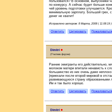
пользовался? В основном, выпускники ч
по конкурсу. А сейчас будет больше ко
чей уровень подготовки улучшается. Кро
минимальную зарплату. Большой грех, с 
денег не хватит!
Исправлено автором: 8 Марта, 2008 ( 11:08:19 )
Ответить
Цитировать
Пожаловатьс
●
Dimitri
(Участник форума)
Ранние эмигранты его действительно, мя
молоком матери впитали ненависть к сло
большинство из них очень даже неплохо 
)приехали после второй мировой в отст
развивающуюся страну образованными л
Им и так было хорошо.
Ответить
Цитировать
Пожаловатьс
●
Dimitri