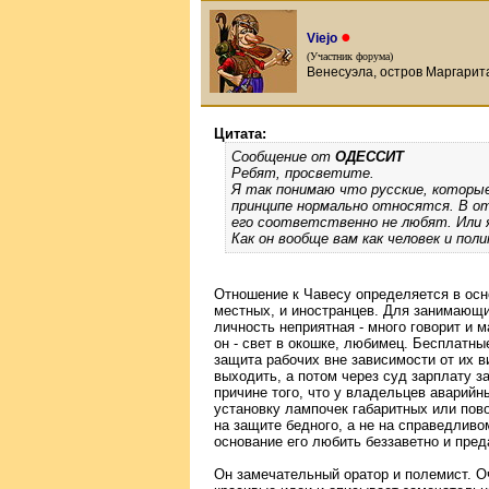
●
Viejo
(Участник форума)
Венесуэла, остров Маргарита
Цитата:
Сообщение от
ОДЕССИТ
Ребят, просветите.
Я так понимаю что русские, которые 
принципе нормально относятся. В о
его соответственно не любят. Или
Как он вообще вам как человек и пол
Отношение к Чавесу определяется в осн
местных, и иностранцев. Для занимающих
личность неприятная - много говорит и 
он - свет в окошке, любимец. Бесплатны
защита рабочих вне зависимости от их в
выходить, а потом через суд зарплату за
причине того, что у владельцев аварийн
установку лампочек габаритных или пово
на защите бедного, а не на справедливо
основание его любить беззаветно и пред
Он замечательный оратор и полемист. О