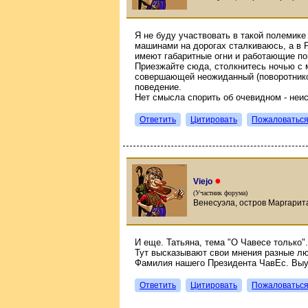
Я не буду участвовать в такой полемике 
машинами на дорогах сталкиваюсь, а в
имеют габаритные огни и работающие по
Приезжайте сюда, столкнитесь ночью с 
совершающей неожиданный (поворотников
поведение.
Нет смысла спорить об очевидном - неи
Ответить
Цитировать
Пожаловатьс
●
Viejo
(Участник форума)
Венесуэла, остров Маргарита
И еще. Татьяна, тема "О Чавесе только".
Тут высказывают свои мнения разные лю
Фамилия нашего Президента ЧавЕс. Выуч
Ответить
Цитировать
Пожаловатьс