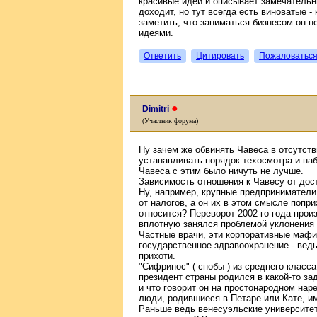
красивые идеи и описывает замечательн
доходит, но тут всегда есть виноватые 
заметить, что заниматься бизнесом он н
идеями.
Ответить
Цитировать
Пожаловатьс
●
Dimitri
(Участник форума)
Ну зачем же обвинять Чавеса в отсутств
устанавливать порядок техосмотра и наб
Чавеса с этим было ничуть не лучше.
Зависимость отношения к Чавесу от дост
Ну, например, крупные предприниматели
от налогов, а он их в этом смысле попри
относится? Переворот 2002-го года произ
вплотную занялся проблемой уклонения 
Частные врачи, эти корпоративные мафи
государственное здравоохранение - ведь
прихоти.
"Сифринос" ( снобы ) из среднего класс
президент страны родился в какой-то за
и что говорит он на простонародном наре
люди, родившиеся в Петаре или Кате, и
Раньше ведь венесуэльские университет