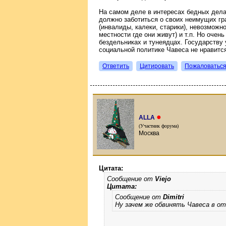
На самом деле в интересах бедных делае
должно заботиться о своих неимущих г
(инвалиды, калеки, старики), невозможно
местности где они живут) и т.п. Но очень
бездельниках и тунеядцах. Государству 
социальной политике Чавеса не нравитс
Ответить
Цитировать
Пожаловатьс
●
ALLA
(Участник форума)
Москва
Цитата:
Сообщение от
Viejo
Цитата:
Сообщение от
Dimitri
Ну зачем же обвинять Чавеса в о