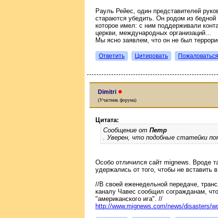
Рауль Рейес, один представителей руко
стараются убедить. Он родом из бедной
которое имел: с ним поддерживали конт
церкви, международных организаций...
Мы ясно заявлем, что он не был террорис
Ответить
Цитировать
Пожаловатьс
●
Dimitri
(Участник форума)
Цитата:
Сообщение от
Петр
. Уверен, что подобные статейки по
Особо отличился сайт mignews. Вроде та
удержались от того, чтобы не вставить 
//В своей еженедельной передаче, тран
каналу Чавес сообщил согражданам, чт
"американского ига". //
http://www.mignews.com/news/disasters/w