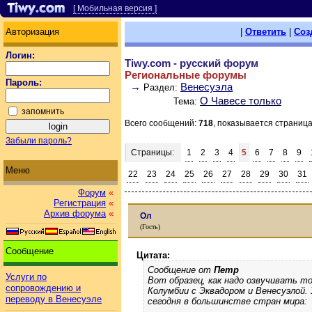
[ Мобильная версия ]
Авторизация
|
Ответить
|
Соз
Логин:
Tiwy.com - русский форум
Региональные форумы
Пароль:
→
Венесуэла
Раздел:
О Чавесе только
Тема:
запомнить
Всего сообщений:
718
, показывается страниц
Забыли пароль?
Страницы:
1
2
3
4
5
6
7
8
9
Меню
22
23
24
25
26
27
28
29
30
31
Форум
«
Регистрация
«
Архив форума
«
Ол
(Гость)
Сообщение
Цитата:
Сообщение от
Петр
Услуги по
Вот образец, как надо озвучивать то
сопровождению и
Колумбии с Эквадором и Венесуэлой.
переводу в Венесуэле
сегодня в большинстве стран мира: