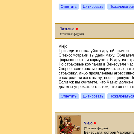
Ответить
Цитировать
Пожаловатьс
●
Татьяна
(Участник форума)
Viejo
Приведите пожалуйста другой пример.
С техосмотрами вы дали маху. Обязатель
формальность и кормушка. В других стра
Но страховые компании в Венесуэле час
Скорее всего частые аварии старых авт
страховку, либо проявлением агрессивн
расстреляли же стеллу, посвященную Ч
Если уж вы считаете, что Чавис должен 
должны упрекать его в том, что он не н
Ответить
Цитировать
Пожаловатьс
●
Viejo
(Участник форума)
Венесуэла, остров Маргарита