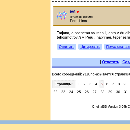
●
IVS
(Участник форума)
Peru, Lima
Tatjana, a pochemu vy reshili, chto v drug
tehosmotrov?¡ v Peru , naprimer, teper esh
Ответить
Цитировать
Пожаловатьс
|
Ответить
|
Соз
Всего сообщений:
718
, показывается страниц
Страницы:
1
2
3
4
5
6
7
8
9
22
23
24
25
26
27
28
29
30
31
OriginalBB Version 3.04b 