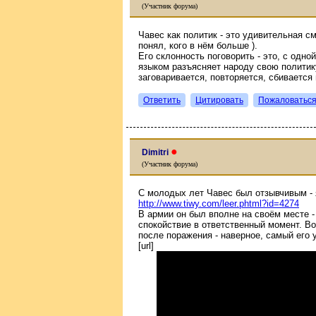
(Участник форума)
Чавес как политик - это удивительная см
понял, кого в нём больше ).
Его склонность поговорить - это, с одн
языком разъясняет народу свою политику 
заговаривается, повторяется, сбивается 
Ответить
Цитировать
Пожаловатьс
●
Dimitri
(Участник форума)
С молодых лет Чавес был отзывчивым -
http://www.tiwy.com/leer.phtml?id=4274
В армии он был вполне на своём месте -
спокойствие в ответственный момент. Во
после поражения - наверное, самый его 
[url]