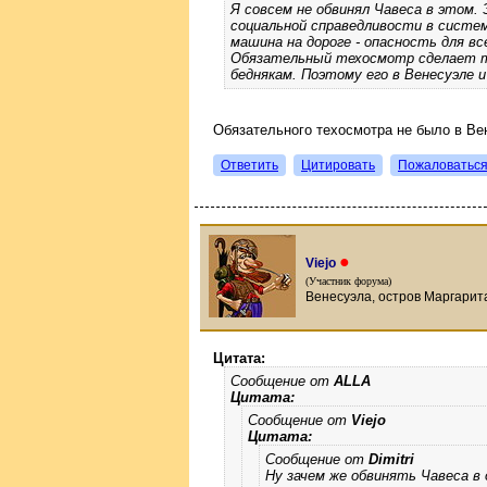
Я совсем не обвинял Чавеса в этом.
социальной справедливости в систем
машина на дороге - опасность для вс
Обязательный техосмотр сделает тр
беднякам. Поэтому его в Венесуэле и
Обязательного техосмотра не было в Вен
Ответить
Цитировать
Пожаловатьс
●
Viejo
(Участник форума)
Венесуэла, остров Маргарита
Цитата:
Сообщение от
ALLA
Цитата:
Сообщение от
Viejo
Цитата:
Сообщение от
Dimitri
Ну зачем же обвинять Чавеса в