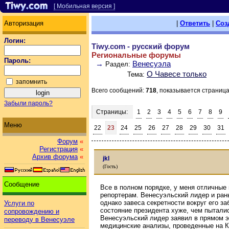
[ Мобильная версия ]
Авторизация
|
Ответить
|
Соз
Логин:
Tiwy.com - русский форум
Региональные форумы
Пароль:
→
Венесуэла
Раздел:
О Чавесе только
Тема:
запомнить
Всего сообщений:
718
, показывается страниц
Забыли пароль?
Страницы:
1
2
3
4
5
6
7
8
9
Меню
22
23
24
25
26
27
28
29
30
31
Форум
«
Регистрация
«
Архив форума
«
jkl
(Гость)
Сообщение
Все в полном порядке, у меня отличные п
репортерам. Венесуэльский лидер и ран
однако завеса секретности вокруг его з
Услуги по
состояние президента хуже, чем пытали
сопровождению и
Венесуэльский лидер заявил в прямом э
переводу в Венесуэле
медицинские анализы, проведенные на Ку