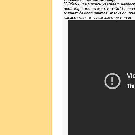
У Обамы и Клинтон хватает наглост
весь мир в то время как в США свин
мирных демострантов, таскают жен
слезоточивым газом как тараканов