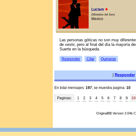
●
Luciam
(Miembro del foro)
Mexico
Las personas góticas no son muy diferente
de vestir, pero al final del día la mayoría
Suerte en la búsqueda.
Responder
Citar
Quejarse
|
Responder
En total mensajes:
197
, se muestra pagina:
10
Paginas:
1
2
3
4
5
6
7
8
9
10
OriginalBB Version 3.04b 