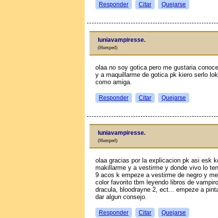
Responder
Citar
Quejarse
luniavampiresse.
(Huesped)
olaa no soy gotica pero me gustaria conoce
y a maquillarme de gotica pk kiero serlo 
como amiga.
Responder
Citar
Quejarse
luniavampiresse.
(Huesped)
olaa gracias por la explicacion pk asi es
makillarme y a vestirme y donde vivo lo ten
9 aсos k empeze a vestirme de negro y me
color favorito tbm leyendo libros de vampir
dracula, bloodrayne 2, ect... empeze a pin
dar algun consejo.
Responder
Citar
Quejarse