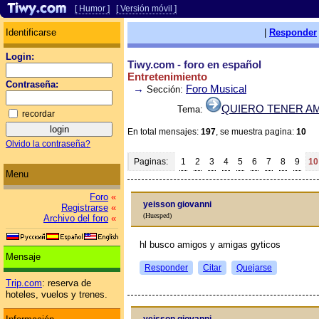
[ Humor ]
[ Versión móvil ]
Identificarse
|
Responder
Login:
Tiwy.com - foro en español
Entretenimiento
Contraseña:
→
Foro Musical
Sección:
QUIERO TENER A
Tema:
recordar
En total mensajes:
197
, se muestra pagina:
10
Olvido la contraseña?
Paginas:
1
2
3
4
5
6
7
8
9
10
Menu
Foro
«
yeisson giovanni
Registrarse
«
(Huesped)
Archivo del foro
«
hl busco amigos y amigas gуticos
Mensaje
Responder
Citar
Quejarse
Trip.com
: reserva de
hoteles, vuelos y trenes.