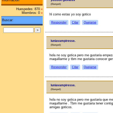
Información
yeisson giovanni
(Huesped)
Huespedes: 870
«
Miembros: 0
«
hl como estas yo soy gotico
Buscar:
Responder
Citar
Quejarse
luniavampiresse.
(Huesped)
hola no soy gotica pero me gustaria empez
maquillarme y tbm me gustaria conocer gen
Responder
Citar
Quejarse
luniavampiresse.
(Huesped)
hola no soy gotica pero me gustaria que m
maquillarme . Tbm me gustaria tener cont
amigas goticos.