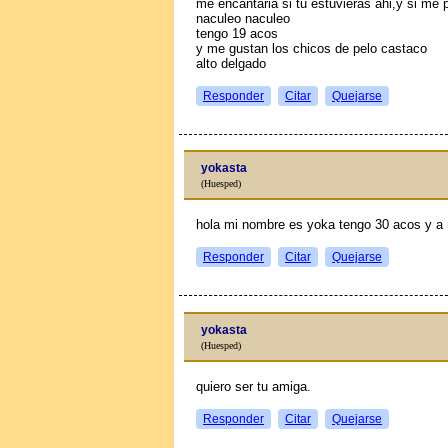
me encantaria si tu estuvieras ahi,y si me 
naculeo naculeo
tengo 19 aсos
y me gustan los chicos de pelo castaсo
alto delgado
Responder
Citar
Quejarse
yokasta
(Huesped)
hola mi nombre es yoka tengo 30 aсos y a
Responder
Citar
Quejarse
yokasta
(Huesped)
quiero ser tu amiga.
Responder
Citar
Quejarse