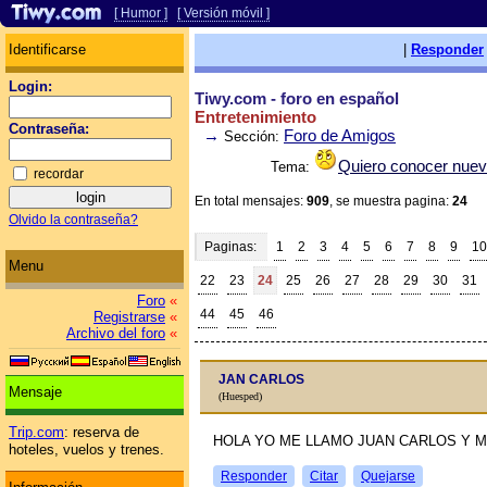
[ Humor ]
[ Versión móvil ]
Identificarse
|
Responder
Login:
Tiwy.com - foro en español
Entretenimiento
Contraseña:
→
Foro de Amigos
Sección:
Quiero conocer nue
Tema:
recordar
En total mensajes:
909
, se muestra pagina:
24
Olvido la contraseña?
Paginas:
1
2
3
4
5
6
7
8
9
10
Menu
22
23
24
25
26
27
28
29
30
31
Foro
«
44
45
46
Registrarse
«
Archivo del foro
«
JAN CARLOS
Mensaje
(Huesped)
Trip.com
: reserva de
HOLA YO ME LLAMO JUAN CARLOS Y M
hoteles, vuelos y trenes.
Responder
Citar
Quejarse