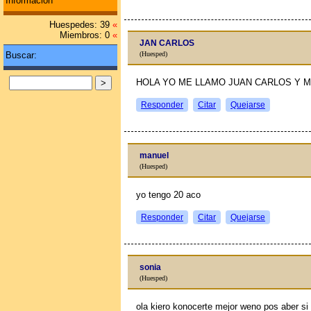
Información
Huespedes: 39
«
Miembros: 0
«
JAN CARLOS
Buscar:
(Huesped)
HOLA YO ME LLAMO JUAN CARLOS Y M
Responder
Citar
Quejarse
manuel
(Huesped)
yo tengo 20 aсo
Responder
Citar
Quejarse
sonia
(Huesped)
ola kiero konocerte mejor weno pos aber si